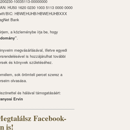
6200230-10035113-00000000
BAN: HU50 1620 0230 1003 5113 0000 0000
wift/BIC: HBWEHUHB/HBWEHUHBXXX
agNet Bank
rjem, a közleménybe írja be, hogy
adomány”
.
nyveim megvásárlásával, illetve egyedi
rsrendelésével is hozzájárulhat további
rsek és könyvek születéséhez.
mélem, sok örömteli percet szerez a
rseim olvasása.
szönettel és hálával támogatásáért:
ranyosi Ervin
egtalálsz Facebook-
n is!