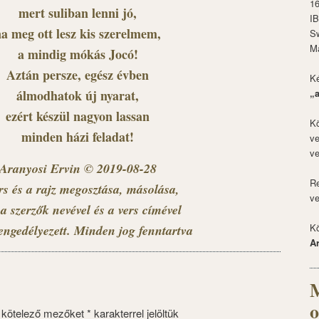
1
mert suliban lenni jó,
I
a meg ott lesz kis szerelmem,
S
M
a mindig mókás Jocó!
Aztán persze, egész évben
Ké
álmodhatok új nyarat,
„
ezért készül nagyon lassan
Kö
minden házi feladat!
ve
ve
Aranyosi Ervin © 2019-08-28
Re
rs és a rajz megosztása, másolása,
ve
a szerzők nevével és a vers címével
Kö
engedélyezett. Minden jog fenntartva
A
M
o
 kötelező mezőket
*
karakterrel jelöltük