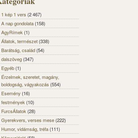
ategóriák
1 kép 1 vers
(2 467)
A nap gondolata
(158)
AgyRímek
(1)
Állatok, természet
(338)
Barátság, család
(54)
dalszöveg
(347)
Egyéb
(1)
Érzelmek, szeretet, magány,
boldogság, vágyakozás
(554)
Esemény
(16)
festmények
(10)
FurcsÁllatok
(28)
Gyerekvers, verses mese
(222)
Humor, vidámság, tréfa
(111)
Könyvajánló
(58)