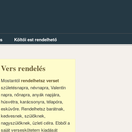
és
Költői est rendelhető
Vers rendelés
Mostantól
rendelhetsz verset
születésnapra, névnapra, Valentin
napra, nőnapra, anyák napjára,
húsvétra, karácsonyra, télapóra,
esküvőre. Rendelhetsz barátnak,
kedvesnek, szülőknek,
nagyszülőknek, üzleti célra. Ebből a
saját verseskötetem kiadását