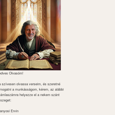
edves Olvasóm!
 szívesen olvassa verseim, és szeretné
mogatni a munkásságom, kérem, az alábbi
zámlaszámra helyezze el a nekem szánt
szeget:
anyosi Ervin