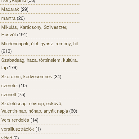
Madarak
(29)
mantra
(26)
Mikulás, Karácsony, Szilveszter,
Húsvét
(191)
Mindennapok, élet, gyász, remény, hit
(913)
Szabadság, haza, történelem, kultúra,
táj
(179)
Szerelem, kedvesemnek
(34)
szeretet
(10)
szonett
(75)
Születésnap, névnap, esküvő,
Valentin-nap, nőnap, anyák napja
(60)
Vers rendelés
(14)
versillusztrációk
(1)
videó
(2)