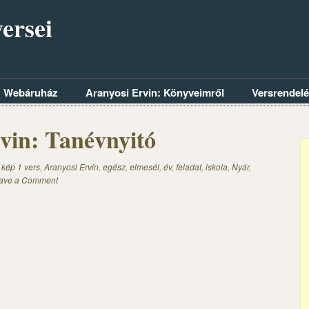
ersei
Webáruház
Aranyosi Ervin: Könyveimről
Versrendel
vin: Tanévnyitó
 kép 1 vers
,
Aranyosi Ervin
,
egész
,
elmesél
,
év
,
feladat
,
iskola
,
Nyár
,
ave a Comment