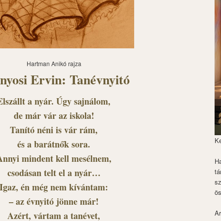
Hartman Anikó rajza
nyosi Ervin: Tanévnyitó
Elszállt a nyár. Úgy sajnálom,
de már vár az iskola!
Tanító néni is vár rám,
K
és a barátnők sora.
Annyi mindent kell mesélnem,
Ha
csodásan telt el a nyár…
tá
s
Igaz, én még nem kívántam:
ös
– az évnyitó jönne már!
Ar
Azért, vártam a tanévet,