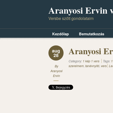
Aranyosi Ervin v
Versbe szőtt gondolataim
Kezdőlap
Bemutatkozás
Aranyosi Er
aug
28
Category:
1 kép 1 vers
Tags:
1
szerelmem
,
tanévnyitó
,
vers
Le
By
Aranyosi
Ervin