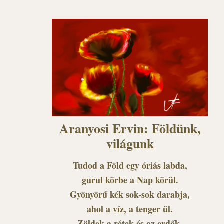
Aranyosi Ervin: Földünk,
világunk
Tudod a Föld egy óriás labda,
gurul körbe a Nap körül.
Gyönyörű kék sok-sok darabja,
ahol a víz, a tenger ül.
Zöldek a rétek és az erdők,