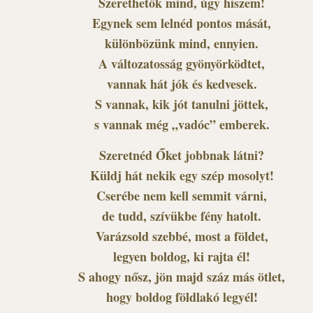
Szerethetők mind, úgy hiszem!
Egynek sem lelnéd pontos mását,
különbözünk mind, ennyien.
A változatosság gyönyörködtet,
vannak hát jók és kedvesek.
S vannak, kik jót tanulni jöttek,
s vannak még „vadóc” emberek.
Szeretnéd Őket jobbnak látni?
Küldj hát nekik egy szép mosolyt!
Cserébe nem kell semmit várni,
de tudd, szívükbe fény hatolt.
Varázsold szebbé, most a földet,
legyen boldog, ki rajta él!
S ahogy nősz, jön majd száz más ötlet,
hogy boldog földlakó legyél!