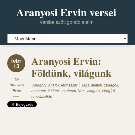
Aranyosi Ervin versei
Versbe szőtt gondolataim
Aranyosi Ervin:
febr
13
Földünk, világunk
By
Aranyosi
Category:
Állatok, természet
Tags:
állatok
,
csillagok
,
Ervin
emberek
,
földünk
,
madarak
,
Nao
,
világunk
,
virág
5
hozzászólás