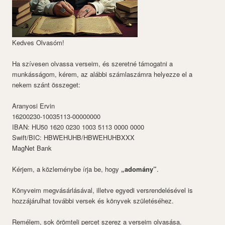
Kedves Olvasóm!
Ha szívesen olvassa verseim, és szeretné támogatni a
munkásságom, kérem, az alábbi számlaszámra helyezze el a
nekem szánt összeget:
Aranyosi Ervin
16200230-10035113-00000000
IBAN: HU50 1620 0230 1003 5113 0000 0000
Swift/BIC: HBWEHUHB/HBWEHUHBXXX
MagNet Bank
Kérjem, a közleménybe írja be, hogy
„adomány”
.
Könyveim megvásárlásával, illetve egyedi versrendelésével is
hozzájárulhat további versek és könyvek születéséhez.
Remélem, sok örömteli percet szerez a verseim olvasása.