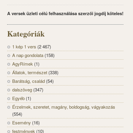
A versek üzleti célú felhasználása szerzői jogdíj köteles!
Kategóriák
1 kép 1 vers
(2 467)
A nap gondolata
(158)
AgyRímek
(1)
Állatok, természet
(338)
Barátság, család
(54)
dalszöveg
(347)
Egyéb
(1)
Érzelmek, szeretet, magány, boldogság, vágyakozás
(554)
Esemény
(16)
festmények
(10)