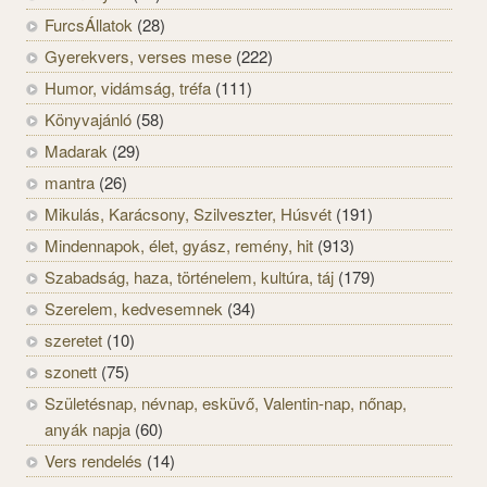
FurcsÁllatok
(28)
Gyerekvers, verses mese
(222)
Humor, vidámság, tréfa
(111)
Könyvajánló
(58)
Madarak
(29)
mantra
(26)
Mikulás, Karácsony, Szilveszter, Húsvét
(191)
Mindennapok, élet, gyász, remény, hit
(913)
Szabadság, haza, történelem, kultúra, táj
(179)
Szerelem, kedvesemnek
(34)
szeretet
(10)
szonett
(75)
Születésnap, névnap, esküvő, Valentin-nap, nőnap,
anyák napja
(60)
Vers rendelés
(14)