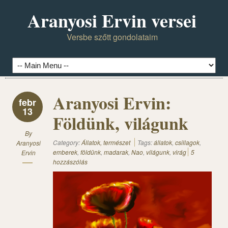
Aranyosi Ervin versei
Versbe szőtt gondolataim
Aranyosi Ervin:
febr
13
Földünk, világunk
By
Category:
Állatok, természet
Tags:
állatok
,
csillagok
,
Aranyosi
emberek
,
földünk
,
madarak
,
Nao
,
világunk
,
virág
5
Ervin
hozzászólás