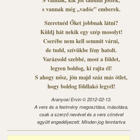
S vannak, kik jót tanulni jöttek,
s vannak még „vadóc” emberek.
Szeretnéd Őket jobbnak látni?
Küldj hát nekik egy szép mosolyt!
Cserébe nem kell semmit várni,
de tudd, szívükbe fény hatolt.
Varázsold szebbé, most a földet,
legyen boldog, ki rajta él!
S ahogy nősz, jön majd száz más ötlet,
hogy boldog földlakó legyél!
Aranyosi Ervin © 2012-02-13.
A vers és a festmény megosztása, másolása,
csak a szerző nevével és a vers címével
együtt engedélyezett. Minden jog fenntartva