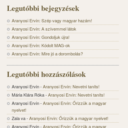
Legutóbbi bejegyzések
Aranyosi Ervin: Szép vagy magyar hazám!
Aranyosi Ervin: A szívemmel látok
Aranyosi Ervin: Gondoljuk újra!
Aranyosi Ervin: Kódolt MAG-ok
Aranyosi Ervin: Mire jó a dorombolás?
Legutóbbi hozzászólások
Aranyosi Ervin
-
Aranyosi Ervin: Nevetni taníts!
Mária Klára Róka
-
Aranyosi Ervin: Nevetni taníts!
Aranyosi Ervin
-
Aranyosi Ervin: Őrizzük a magyar
nyelvet!
Zala va
-
Aranyosi Ervin: Őrizzük a magyar nyelvet!
Aranyosi Ervin
-
Aranyosi Ervin: Őrizzük a magyar