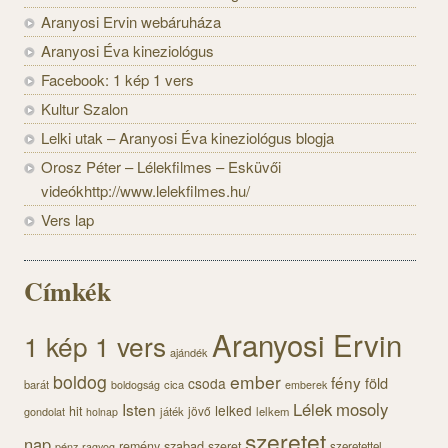
Aranyosi Ervin webáruháza
Aranyosi Éva kineziológus
Facebook: 1 kép 1 vers
Kultur Szalon
Lelki utak – Aranyosi Éva kineziológus blogja
Orosz Péter – Lélekfilmes – Esküvői
videókhttp://www.lelekfilmes.hu/
Vers lap
Címkék
Aranyosi Ervin
1 kép 1 vers
ajándék
boldog
ember
fény
föld
csoda
barát
cica
boldogság
emberek
Lélek
mosoly
Isten
lelked
hit
jövő
gondolat
játék
lelkem
holnap
szeretet
nap
szabad
remény
szeret
pénz
szeretettel
ragyog