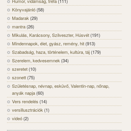
Humor, vidámság, tréfa
(111)
Könyvajánló
(58)
Madarak
(29)
mantra
(26)
Mikulás, Karácsony, Szilveszter, Húsvét
(191)
Mindennapok, élet, gyász, remény, hit
(913)
Szabadság, haza, történelem, kultúra, táj
(179)
Szerelem, kedvesemnek
(34)
szeretet
(10)
szonett
(75)
Születésnap, névnap, esküvő, Valentin-nap, nőnap,
anyák napja
(60)
Vers rendelés
(14)
versillusztrációk
(1)
videó
(2)