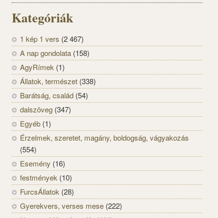
Kategóriák
1 kép 1 vers
(2 467)
A nap gondolata
(158)
AgyRímek
(1)
Állatok, természet
(338)
Barátság, család
(54)
dalszöveg
(347)
Egyéb
(1)
Érzelmek, szeretet, magány, boldogság, vágyakozás
(554)
Esemény
(16)
festmények
(10)
FurcsÁllatok
(28)
Gyerekvers, verses mese
(222)