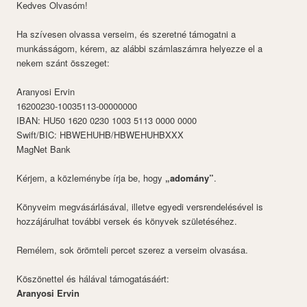
Kedves Olvasóm!
Ha szívesen olvassa verseim, és szeretné támogatni a
munkásságom, kérem, az alábbi számlaszámra helyezze el a
nekem szánt összeget:
Aranyosi Ervin
16200230-10035113-00000000
IBAN: HU50 1620 0230 1003 5113 0000 0000
Swift/BIC: HBWEHUHB/HBWEHUHBXXX
MagNet Bank
Kérjem, a közleménybe írja be, hogy
„adomány”
.
Könyveim megvásárlásával, illetve egyedi versrendelésével is
hozzájárulhat további versek és könyvek születéséhez.
Remélem, sok örömteli percet szerez a verseim olvasása.
Köszönettel és hálával támogatásáért:
Aranyosi Ervin