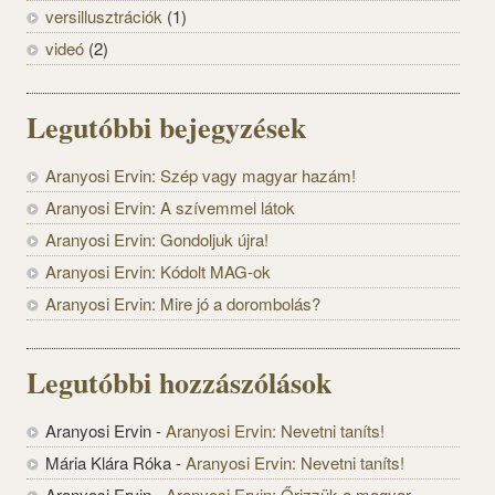
versillusztrációk
(1)
videó
(2)
Legutóbbi bejegyzések
Aranyosi Ervin: Szép vagy magyar hazám!
Aranyosi Ervin: A szívemmel látok
Aranyosi Ervin: Gondoljuk újra!
Aranyosi Ervin: Kódolt MAG-ok
Aranyosi Ervin: Mire jó a dorombolás?
Legutóbbi hozzászólások
Aranyosi Ervin
-
Aranyosi Ervin: Nevetni taníts!
Mária Klára Róka
-
Aranyosi Ervin: Nevetni taníts!
Aranyosi Ervin
-
Aranyosi Ervin: Őrizzük a magyar