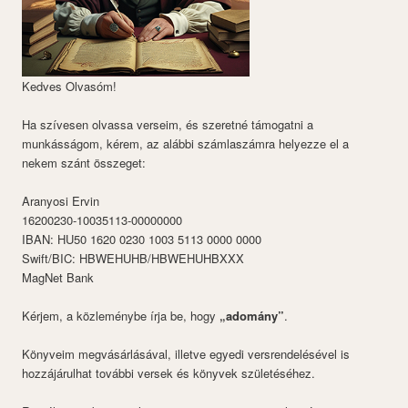
Kedves Olvasóm!
Ha szívesen olvassa verseim, és szeretné támogatni a
munkásságom, kérem, az alábbi számlaszámra helyezze el a
nekem szánt összeget:
Aranyosi Ervin
16200230-10035113-00000000
IBAN: HU50 1620 0230 1003 5113 0000 0000
Swift/BIC: HBWEHUHB/HBWEHUHBXXX
MagNet Bank
Kérjem, a közleménybe írja be, hogy
„adomány”
.
Könyveim megvásárlásával, illetve egyedi versrendelésével is
hozzájárulhat további versek és könyvek születéséhez.