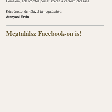
Remélem, sok örömteli percet szerez a verseim olvasása.
Köszönettel és hálával támogatásáért:
Aranyosi Ervin
Megtalálsz Facebook-on is!