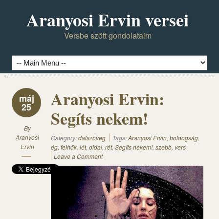
Aranyosi Ervin versei
Versbe szőtt gondolataim
Aranyosi Ervin:
máj
25
Segíts nekem!
By
Aranyosi
Category:
dalszöveg
Tags:
Aranyosi Ervin
,
boldogság
,
Ervin
ég
,
felhők
,
lét
,
oldal
,
rét
,
Segíts nekem!
,
szebb
,
vers
Leave a Comment