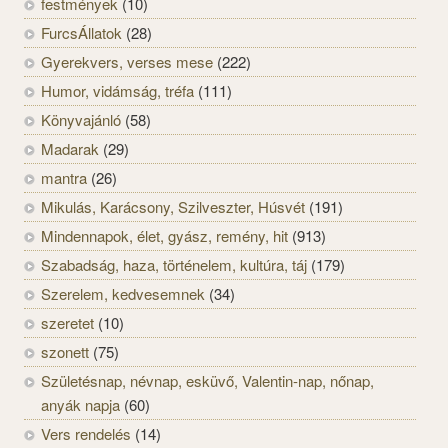
festmények
(10)
FurcsÁllatok
(28)
Gyerekvers, verses mese
(222)
Humor, vidámság, tréfa
(111)
Könyvajánló
(58)
Madarak
(29)
mantra
(26)
Mikulás, Karácsony, Szilveszter, Húsvét
(191)
Mindennapok, élet, gyász, remény, hit
(913)
Szabadság, haza, történelem, kultúra, táj
(179)
Szerelem, kedvesemnek
(34)
szeretet
(10)
szonett
(75)
Születésnap, névnap, esküvő, Valentin-nap, nőnap,
anyák napja
(60)
Vers rendelés
(14)