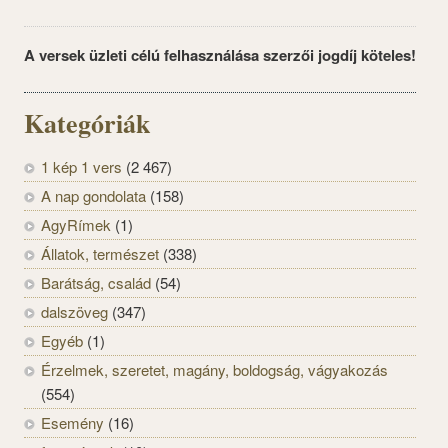
A versek üzleti célú felhasználása szerzői jogdíj köteles!
Kategóriák
1 kép 1 vers
(2 467)
A nap gondolata
(158)
AgyRímek
(1)
Állatok, természet
(338)
Barátság, család
(54)
dalszöveg
(347)
Egyéb
(1)
Érzelmek, szeretet, magány, boldogság, vágyakozás
(554)
Esemény
(16)