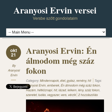
Aranyosi Ervin versei
Versbe szőtt gondolataim
Aranyosi Ervin: Én
okt
21
álmodom még száz
By
fokon
Aranyosi
Ervin
Category:
Mindennapok, élet, gyász, remény, hit
Tags:
Aranyosi Ervin
,
emberek
,
Én álmodom még száz fokon
,
Hazám
,
hétköznapi
,
hit
,
lázad
,
lelkem
,
lény
,
száz fokon
,
szeretet
,
tudás
,
vegyszer
,
vers
,
vérzik
2 hozzászólás