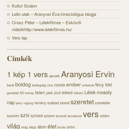
Kultur Szalon
Lelki utak – Aranyosi Éva kineziológus blogja
Orosz Péter – Lélekfilmes – Esküvői
videókhttp://www.lelekfilmes.hu/
Vers lap
Címkék
Aranyosi Ervin
1 kép 1 vers
ajándék
boldog
ember
fény
föld
csoda
barát
cica
boldogság
emberek
Lélek
mosoly
Isten
lelked
hit
jövő
gondolat
játék
lelkem
holnap
szeretet
nap
szabad
remény
szeret
szeretettel
pénz
ragyog
vers
szív
szíved
szeretni
szívem
vidám
természet
teremtő
világ
élet
álom
öröm
vágy
érzés
virág