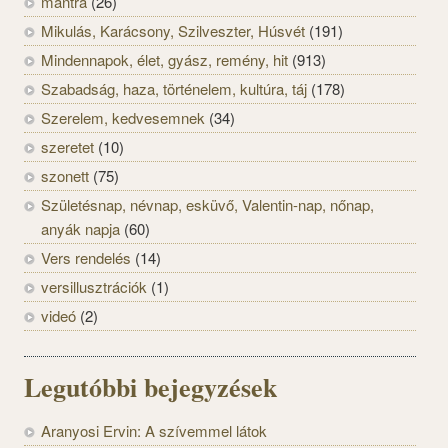
mantra
(26)
Mikulás, Karácsony, Szilveszter, Húsvét
(191)
Mindennapok, élet, gyász, remény, hit
(913)
Szabadság, haza, történelem, kultúra, táj
(178)
Szerelem, kedvesemnek
(34)
szeretet
(10)
szonett
(75)
Születésnap, névnap, esküvő, Valentin-nap, nőnap,
anyák napja
(60)
Vers rendelés
(14)
versillusztrációk
(1)
videó
(2)
Legutóbbi bejegyzések
Aranyosi Ervin: A szívemmel látok