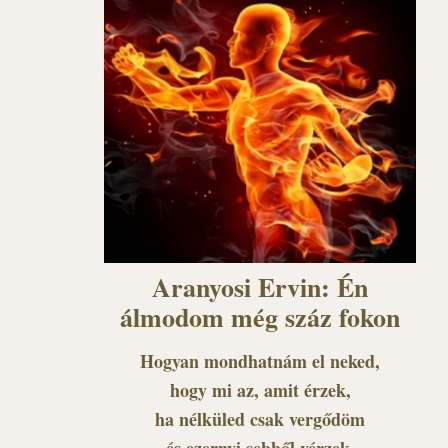
Aranyosi Ervin: Én
álmodom még száz fokon
Hogyan mondhatnám el neked,
hogy mi az, amit érzek,
ha nélküled csak vergődöm
és ezernyi sebből vérzek.