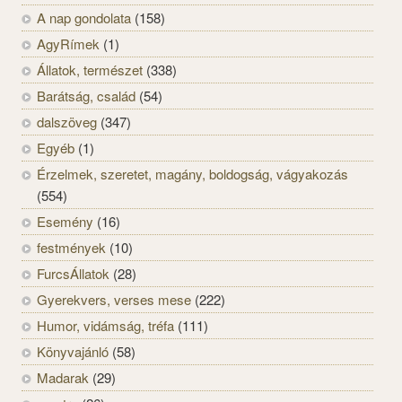
A nap gondolata
(158)
AgyRímek
(1)
Állatok, természet
(338)
Barátság, család
(54)
dalszöveg
(347)
Egyéb
(1)
Érzelmek, szeretet, magány, boldogság, vágyakozás
(554)
Esemény
(16)
festmények
(10)
FurcsÁllatok
(28)
Gyerekvers, verses mese
(222)
Humor, vidámság, tréfa
(111)
Könyvajánló
(58)
Madarak
(29)