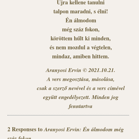
Újra kellene tanulni
talpon maradni, s élni!
Én álmodom
még száz fokon,
köröttem hűlt ki minden,
és nem mozdul a végtelen,
mindaz, amiben hittem.
Aranyosi Ervin © 2021.10.21.
A vers megosztása, másolása,
csak a szerző nevével és a vers címével
együtt engedélyezett. Minden jog
fenntartva
2 Responses to
Aranyosi Ervin: Én álmodom még
száz fokon