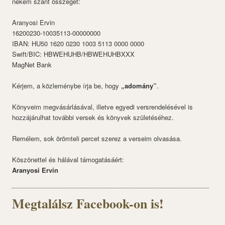
nekem szánt összeget:
Aranyosi Ervin
16200230-10035113-00000000
IBAN: HU50 1620 0230 1003 5113 0000 0000
Swift/BIC: HBWEHUHB/HBWEHUHBXXX
MagNet Bank
Kérjem, a közleménybe írja be, hogy
„adomány”
.
Könyveim megvásárlásával, illetve egyedi versrendelésével is
hozzájárulhat további versek és könyvek születéséhez.
Remélem, sok örömteli percet szerez a verseim olvasása.
Köszönettel és hálával támogatásáért:
Aranyosi Ervin
Megtalálsz Facebook-on is!