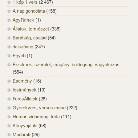
1 kép 1 vers
(2 467)
A nap gondolata
(158)
AgyRímek
(1)
Állatok, természet
(338)
Barátság, család
(54)
dalszöveg
(347)
Egyéb
(1)
Érzelmek, szeretet, magány, boldogság, vágyakozás
(554)
Esemény
(16)
festmények
(10)
FurcsÁllatok
(28)
Gyerekvers, verses mese
(222)
Humor, vidámság, tréfa
(111)
Könyvajánló
(58)
Madarak
(29)