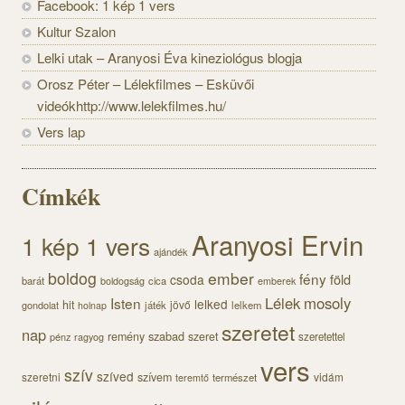
Facebook: 1 kép 1 vers
Kultur Szalon
Lelki utak – Aranyosi Éva kineziológus blogja
Orosz Péter – Lélekfilmes – Esküvői
videókhttp://www.lelekfilmes.hu/
Vers lap
Címkék
Aranyosi Ervin
1 kép 1 vers
ajándék
boldog
ember
fény
föld
csoda
barát
cica
boldogság
emberek
Lélek
mosoly
Isten
lelked
hit
jövő
gondolat
játék
lelkem
holnap
szeretet
nap
szabad
remény
szeret
pénz
szeretettel
ragyog
vers
szív
szíved
szeretni
szívem
vidám
természet
teremtő