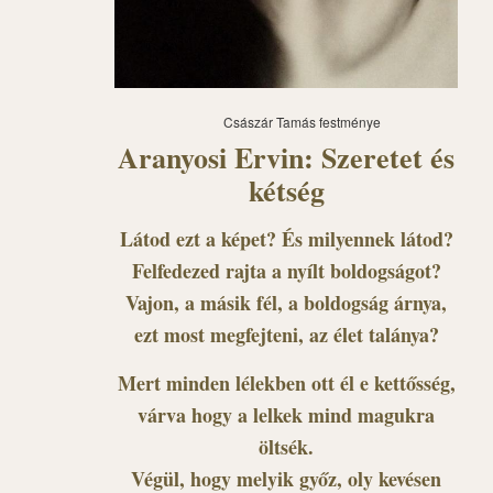
Császár Tamás festménye
Aranyosi Ervin: Szeretet és
kétség
Látod ezt a képet? És milyennek látod?
Felfedezed rajta a nyílt boldogságot?
Vajon, a másik fél, a boldogság árnya,
ezt most megfejteni, az élet talánya?
Mert minden lélekben ott él e kettősség,
várva hogy a lelkek mind magukra
öltsék.
Végül, hogy melyik győz, oly kevésen