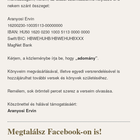
nekem szánt összeget:
Aranyosi Ervin
16200230-10035113-00000000
IBAN: HU50 1620 0230 1003 5113 0000 0000
Swift/BIC: HBWEHUHB/HBWEHUHBXXX
MagNet Bank
Kérjem, a közleménybe írja be, hogy
„adomány”
.
Könyveim megvásárlásával, illetve egyedi versrendelésével is
hozzájárulhat további versek és könyvek születéséhez.
Remélem, sok örömteli percet szerez a verseim olvasása.
Köszönettel és hálával támogatásáért:
Aranyosi Ervin
Megtalálsz Facebook-on is!