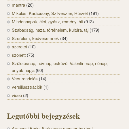
mantra
(26)
Mikulás, Karácsony, Szilveszter, Húsvét
(191)
Mindennapok, élet, gyász, remény, hit
(913)
Szabadság, haza, történelem, kultúra, táj
(179)
Szerelem, kedvesemnek
(34)
szeretet
(10)
szonett
(75)
Születésnap, névnap, esküvő, Valentin-nap, nőnap,
anyák napja
(60)
Vers rendelés
(14)
versillusztrációk
(1)
videó
(2)
Legutóbbi bejegyzések
Aranyosi Ervin: Szép vagy magyar hazám!