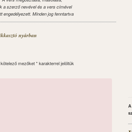
k a szerző nevével és a vers címével
tt engedélyezett. Minden jog fenntartva
ikkasztó nyárban
 kötelező mezőket
*
karakterrel jelöltük
A
s