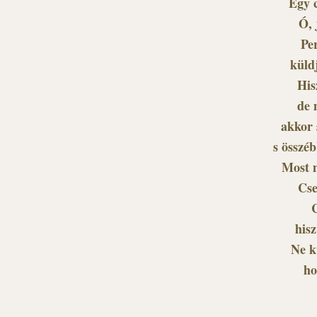
Egy c
Ó, 
Per
küld
His
de 
akkor 
s összé
Most m
Cse
C
hisz
Ne k
ho