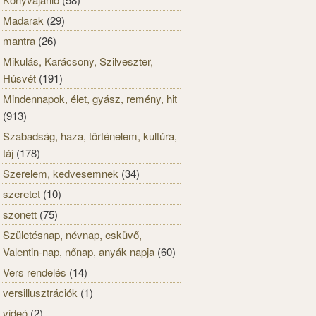
Madarak
(29)
mantra
(26)
Mikulás, Karácsony, Szilveszter,
Húsvét
(191)
Mindennapok, élet, gyász, remény, hit
(913)
Szabadság, haza, történelem, kultúra,
táj
(178)
Szerelem, kedvesemnek
(34)
szeretet
(10)
szonett
(75)
Születésnap, névnap, esküvő,
Valentin-nap, nőnap, anyák napja
(60)
Vers rendelés
(14)
versillusztrációk
(1)
videó
(2)