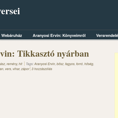
ersei
Webáruház
Aranyosi Ervin: Könyveimről
Versrendel
vin: Tikkasztó nyárban
ász, remény, hit
Tags:
Aranyosi Ervin
,
bősz
,
fagyos
,
forró
,
hőség
,
ban
,
vers
,
vihar
,
zápor
3 hozzászólás