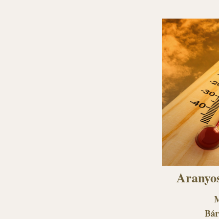
Aranyos
M
Bár