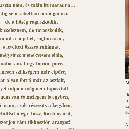
asztalnám, és talán itt maradna…
dig sem vehettem önmagamra,
de a hőség ragaszkodik,
kicselezném, de ravaszkodik,
amint a nap kel, rögtön árad,
s levetteti összes ruhámat,
még sincs menekvésem előle,
hiába van, hogy bőröm pőre.
incsen szükségem már cipőre,
ár olyan forró már az aszfalt,
K
lyet talpam még nem tapasztalt.
Ha
egem van és melegem is egyben,
tá
 uram, csak részesíts a kegyben,
s
ös
elídítsd meg a bősz, forró nyarat,
szórjon rám tikkasztón aranyat!
Ar