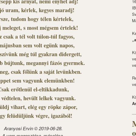
sepp kis árnyat, némi enyhet adj!
1
I
jó uram, kérlek, kegyes maradj!
S
sze, tudom hogy télen kértelek,
M
j meleget, s most mégsem értelek!
Ké
z csak a tél volt túlon-túl fagyos,
„
májusban sem volt egünk napos,
Kö
szívünk még túl gyakran didergett,
ve
bb bújtunk, megannyi fázós gyermek.
ve
eg, csak főlünk a saját levünkben.
Re
ppet sem vagyunk elemünkben!
ve
sak erőtlenül el-eltikkadunk,
Kö
 védtelen, hevült lelkek vagyunk.
A
üldj vihart, elég egy röpke zápor,
gy felüdüljünk végre, igazából!
M
Aranyosi Ervin © 2019-06-28.
o
A vers megosztása, másolása,