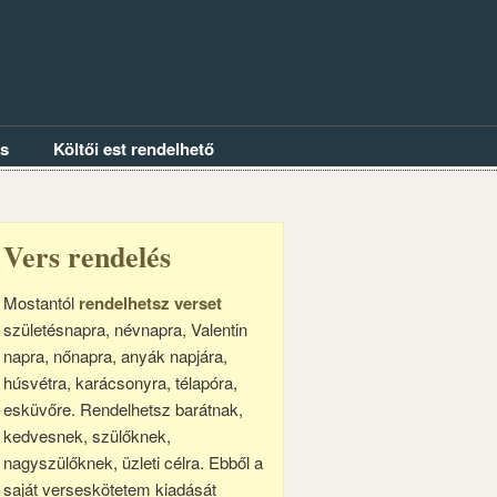
és
Költői est rendelhető
Vers rendelés
Mostantól
rendelhetsz verset
születésnapra, névnapra, Valentin
napra, nőnapra, anyák napjára,
húsvétra, karácsonyra, télapóra,
esküvőre. Rendelhetsz barátnak,
kedvesnek, szülőknek,
nagyszülőknek, üzleti célra. Ebből a
saját verseskötetem kiadását