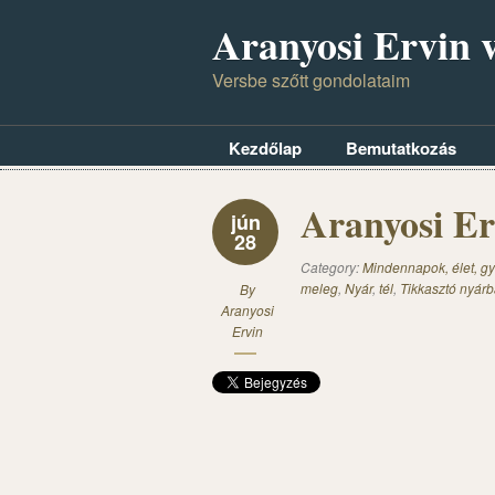
Aranyosi Ervin v
Versbe szőtt gondolataim
Kezdőlap
Bemutatkozás
Aranyosi Er
jún
28
Category:
Mindennapok, élet, gy
meleg
,
Nyár
,
tél
,
Tikkasztó nyár
By
Aranyosi
Ervin