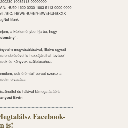
6200230-10035113-00000000
BAN: HU50 1620 0230 1003 5113 0000 0000
wift/BIC: HBWEHUHB/HBWEHUHBXXX
agNet Bank
rjem, a közleménybe írja be, hogy
adomány”
.
nyveim megvásárlásával, illetve egyedi
rsrendelésével is hozzájárulhat további
rsek és könyvek születéséhez.
mélem, sok örömteli percet szerez a
rseim olvasása.
szönettel és hálával támogatásáért:
ranyosi Ervin
egtalálsz Facebook-
n is!