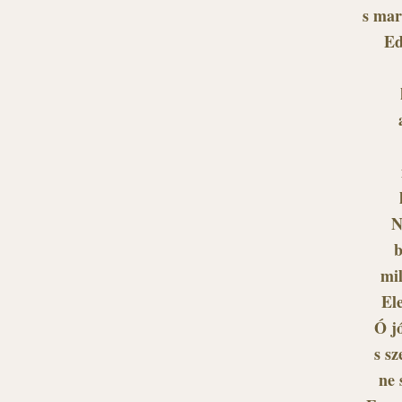
s mar
Ed
N
b
mi
El
Ó jó
s sz
ne 