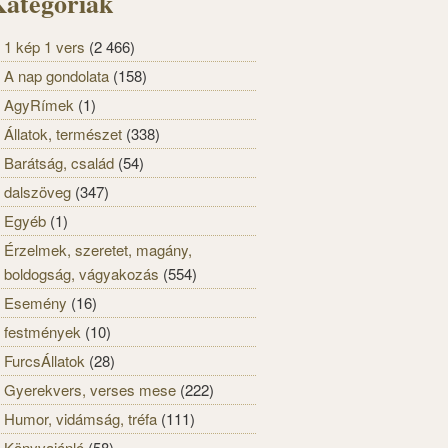
ategóriák
1 kép 1 vers
(2 466)
A nap gondolata
(158)
AgyRímek
(1)
Állatok, természet
(338)
Barátság, család
(54)
dalszöveg
(347)
Egyéb
(1)
Érzelmek, szeretet, magány,
boldogság, vágyakozás
(554)
Esemény
(16)
festmények
(10)
FurcsÁllatok
(28)
Gyerekvers, verses mese
(222)
Humor, vidámság, tréfa
(111)
Könyvajánló
(58)