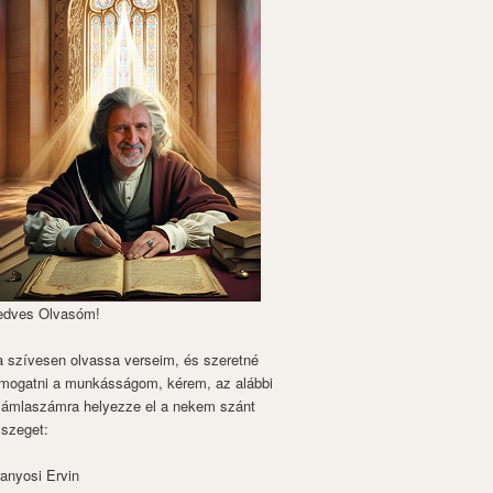
edves Olvasóm!
 szívesen olvassa verseim, és szeretné
mogatni a munkásságom, kérem, az alábbi
zámlaszámra helyezze el a nekem szánt
szeget:
anyosi Ervin