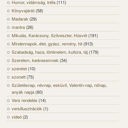
Humor, vidámság, tréfa
(111)
Könyvajánló
(58)
Madarak
(29)
mantra
(26)
Mikulás, Karácsony, Szilveszter, Húsvét
(191)
Mindennapok, élet, gyász, remény, hit
(913)
Szabadság, haza, történelem, kultúra, táj
(179)
Szerelem, kedvesemnek
(34)
szeretet
(10)
szonett
(75)
Születésnap, névnap, esküvő, Valentin-nap, nőnap,
anyák napja
(60)
Vers rendelés
(14)
versillusztrációk
(1)
videó
(2)