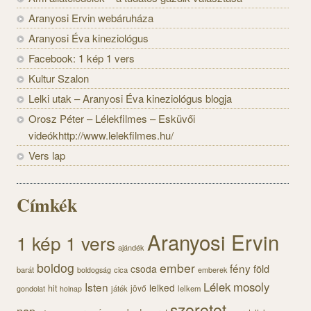
Aranyosi Ervin webáruháza
Aranyosi Éva kineziológus
Facebook: 1 kép 1 vers
Kultur Szalon
Lelki utak – Aranyosi Éva kineziológus blogja
Orosz Péter – Lélekfilmes – Esküvői
videókhttp://www.lelekfilmes.hu/
Vers lap
Címkék
Aranyosi Ervin
1 kép 1 vers
ajándék
boldog
ember
fény
föld
csoda
barát
cica
boldogság
emberek
Lélek
mosoly
Isten
lelked
hit
jövő
gondolat
játék
lelkem
holnap
szeretet