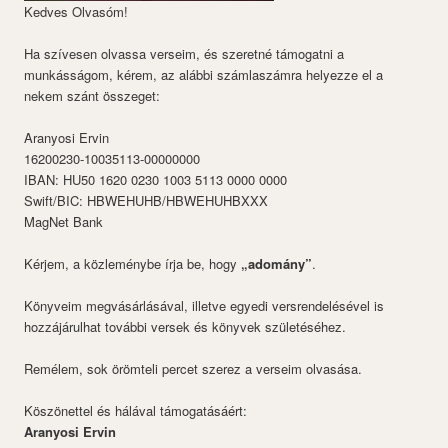
Kedves Olvasóm!
Ha szívesen olvassa verseim, és szeretné támogatni a
munkásságom, kérem, az alábbi számlaszámra helyezze el a
nekem szánt összeget:
Aranyosi Ervin
16200230-10035113-00000000
IBAN: HU50 1620 0230 1003 5113 0000 0000
Swift/BIC: HBWEHUHB/HBWEHUHBXXX
MagNet Bank
Kérjem, a közleménybe írja be, hogy
„adomány”
.
Könyveim megvásárlásával, illetve egyedi versrendelésével is
hozzájárulhat további versek és könyvek születéséhez.
Remélem, sok örömteli percet szerez a verseim olvasása.
Köszönettel és hálával támogatásáért:
Aranyosi Ervin