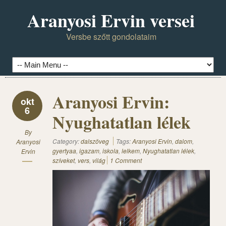
Aranyosi Ervin versei
Versbe szőtt gondolataim
Aranyosi Ervin:
okt
6
Nyughatatlan lélek
By
Category:
dalszöveg
Tags:
Aranyosi Ervin
,
dalom
,
Aranyosi
gyertyaa
,
igazam
,
iskola
,
lelkem
,
Nyughatatlan lélek
,
Ervin
szíveket
,
vers
,
világ
1 Comment