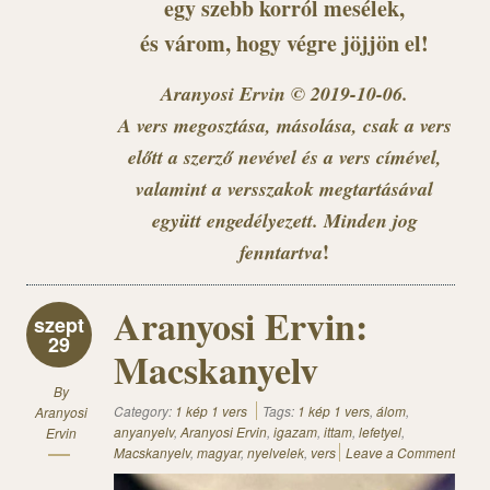
egy szebb korról mesélek,
és várom, hogy végre jöjjön el!
Aranyosi Ervin © 2019-10-06.
A vers megosztása, másolása, csak a vers
előtt a szerző nevével és a vers címével,
valamint a versszakok megtartásával
együtt engedélyezett. Minden jog
!
fenntartva
Aranyosi Ervin:
szept
29
Macskanyelv
By
Category:
1 kép 1 vers
Tags:
1 kép 1 vers
,
álom
,
Aranyosi
anyanyelv
,
Aranyosi Ervin
,
igazam
,
ittam
,
lefetyel
,
Ervin
Macskanyelv
,
magyar
,
nyelvelek
,
vers
Leave a Comment