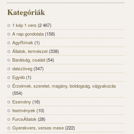
Kategóriák
1 kép 1 vers
(2 467)
A nap gondolata
(158)
AgyRímek
(1)
Állatok, természet
(338)
Barátság, család
(54)
dalszöveg
(347)
Egyéb
(1)
Érzelmek, szeretet, magány, boldogság, vágyakozás
(554)
Esemény
(16)
festmények
(10)
FurcsÁllatok
(28)
Gyerekvers, verses mese
(222)