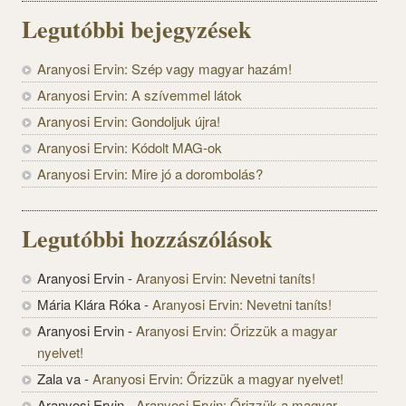
Legutóbbi bejegyzések
Aranyosi Ervin: Szép vagy magyar hazám!
Aranyosi Ervin: A szívemmel látok
Aranyosi Ervin: Gondoljuk újra!
Aranyosi Ervin: Kódolt MAG-ok
Aranyosi Ervin: Mire jó a dorombolás?
Legutóbbi hozzászólások
Aranyosi Ervin
-
Aranyosi Ervin: Nevetni taníts!
Mária Klára Róka
-
Aranyosi Ervin: Nevetni taníts!
Aranyosi Ervin
-
Aranyosi Ervin: Őrizzük a magyar
nyelvet!
Zala va
-
Aranyosi Ervin: Őrizzük a magyar nyelvet!
Aranyosi Ervin
-
Aranyosi Ervin: Őrizzük a magyar