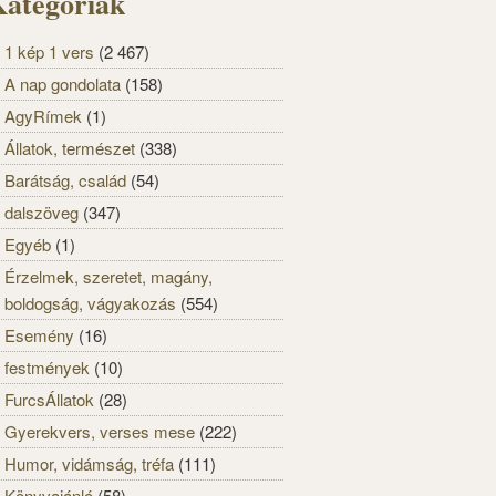
ategóriák
1 kép 1 vers
(2 467)
A nap gondolata
(158)
AgyRímek
(1)
Állatok, természet
(338)
Barátság, család
(54)
dalszöveg
(347)
Egyéb
(1)
Érzelmek, szeretet, magány,
boldogság, vágyakozás
(554)
Esemény
(16)
festmények
(10)
FurcsÁllatok
(28)
Gyerekvers, verses mese
(222)
Humor, vidámság, tréfa
(111)
Könyvajánló
(58)