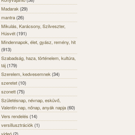
Madarak
(29)
mantra
(26)
Mikulás, Karácsony, Szilveszter,
Húsvét
(191)
Mindennapok, élet, gyász, remény, hit
(913)
Szabadság, haza, történelem, kultúra,
táj
(179)
Szerelem, kedvesemnek
(34)
szeretet
(10)
szonett
(75)
Születésnap, névnap, esküvő,
Valentin-nap, nőnap, anyák napja
(60)
Vers rendelés
(14)
versillusztrációk
(1)
videó
(2)