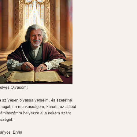
edves Olvasóm!
 szívesen olvassa verseim, és szeretné
mogatni a munkásságom, kérem, az alábbi
zámlaszámra helyezze el a nekem szánt
szeget:
anyosi Ervin