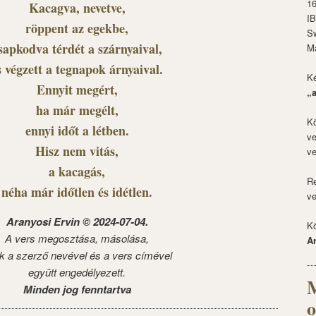
1
Kacagva, nevetve,
I
röppent az egekbe,
S
sapkodva térdét a szárnyaival,
M
s végzett a tegnapok árnyaival.
Ké
Ennyit megért,
„
ha már megélt,
Kö
ennyi időt a létben.
ve
Hisz nem vitás,
ve
a kacagás,
Re
néha már időtlen és idétlen.
ve
Aranyosi Ervin © 2024-07-04.
Kö
A vers megosztása, másolása,
A
k a szerző nevével és a vers címével
együtt engedélyezett.
M
Minden jog fenntartva
o