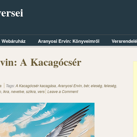
ersei
Webáruház
Aranyosi Ervin: Könyveimről
Versrendel
vin: A Kacagócsér
a
Tags:
A Kacagócsér kacagása
,
Aranyosi Ervin
,
bér
,
eleség
,
feleség
,
n
,
ikra
,
nevetve
,
szikra
,
vers
Leave a Comment