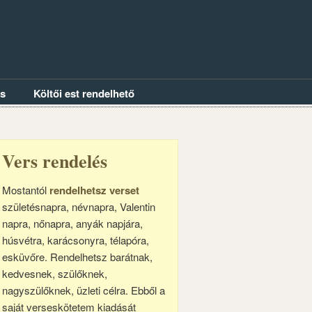
és
Költői est rendelhető
Vers rendelés
Mostantól
rendelhetsz verset
születésnapra, névnapra, Valentin
napra, nőnapra, anyák napjára,
húsvétra, karácsonyra, télapóra,
esküvőre. Rendelhetsz barátnak,
kedvesnek, szülőknek,
nagyszülőknek, üzleti célra. Ebből a
saját verseskötetem kiadását