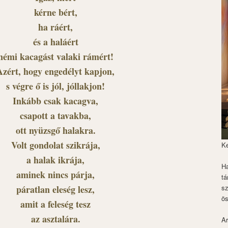
kérne bért,
ha ráért,
és a haláért
némi kacagást valaki rámért!
Azért, hogy engedélyt kapjon,
s végre ő is jól, jóllakjon!
Inkább csak kacagva,
csapott a tavakba,
ott nyüzsgő halakra.
Volt gondolat szikrája,
K
a halak ikrája,
Ha
aminek nincs párja,
tá
páratlan eleség lesz,
s
ös
amit a feleség tesz
az asztalára.
Ar