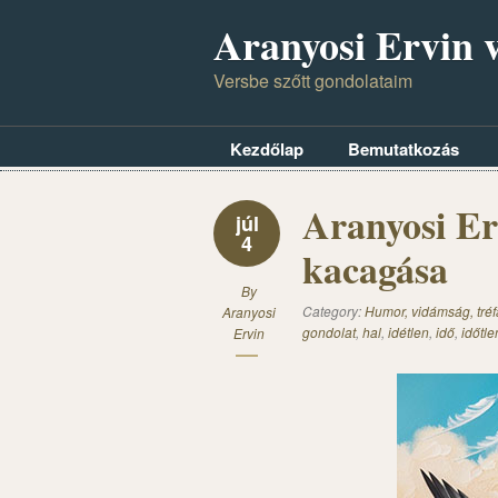
Aranyosi Ervin v
Versbe szőtt gondolataim
Kezdőlap
Bemutatkozás
Aranyosi Er
júl
4
kacagása
By
Category:
Humor, vidámság, tréf
Aranyosi
gondolat
,
hal
,
idétlen
,
idő
,
időtle
Ervin