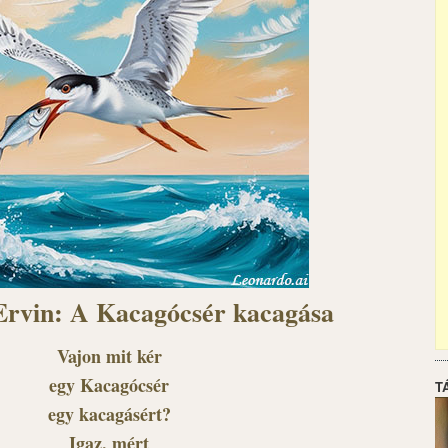
Ervin: A Kacagócsér kacagása
Vajon mit kér
egy Kacagócsér
T
egy kacagásért?
Igaz, mért