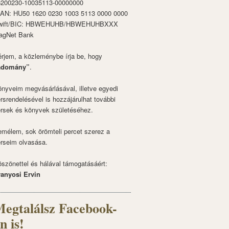
6200230-10035113-00000000
BAN: HU50 1620 0230 1003 5113 0000 0000
wift/BIC: HBWEHUHB/HBWEHUHBXXX
agNet Bank
rjem, a közleménybe írja be, hogy
adomány”
.
nyveim megvásárlásával, illetve egyedi
rsrendelésével is hozzájárulhat további
rsek és könyvek születéséhez.
mélem, sok örömteli percet szerez a
rseim olvasása.
szönettel és hálával támogatásáért:
ranyosi Ervin
egtalálsz Facebook-
n is!