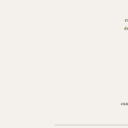
c
é
csa