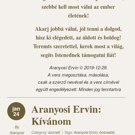
szebbé kell most válni az ember
életének!
Akarj jobbá válni, jól tenni a dolgod,
hisz ki elégedett, az áldott és boldog!
Teremts szeretettel, kerek most a világ,
segíts Istenednek támogatni fiát!
Aranyosi Ervin © 2019-12-29.
A vers megosztása, másolása,
csak a szerző nevével és a vers címével
együtt engedélyezett. Minden jog fenntartva
Aranyosi Ervin:
jan
24
Kívánom
By
Category:
szonett
Tags:
Aranyosi Ervin
,
bolcsebb
,
Aranyosi