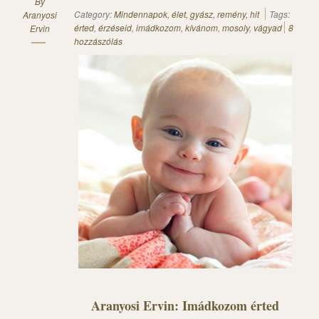
By
Category:
Mindennapok, élet, gyász, remény, hit
Tags:
Aranyosi
érted
,
érzéseid
,
imádkozom
,
kívánom
,
mosoly
,
vágyad
8
Ervin
hozzászólás
Aranyosi Ervin: Imádkozom érted