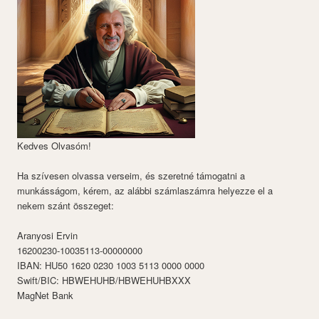
Kedves Olvasóm!
Ha szívesen olvassa verseim, és szeretné támogatni a
munkásságom, kérem, az alábbi számlaszámra helyezze el a
nekem szánt összeget:
Aranyosi Ervin
16200230-10035113-00000000
IBAN: HU50 1620 0230 1003 5113 0000 0000
Swift/BIC: HBWEHUHB/HBWEHUHBXXX
MagNet Bank