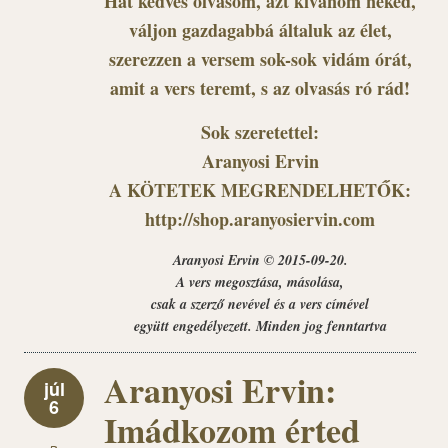
Hát kedves olvasóm, azt kívánom néked,
váljon gazdagabbá általuk az élet,
szerezzen a versem sok-sok vidám órát,
amit a vers teremt, s az olvasás ró rád!
Sok szeretettel:
Aranyosi Ervin
A KÖTETEK MEGRENDELHETŐK:
http://shop.aranyosiervin.com
Aranyosi Ervin © 2015-09-20.
A vers megosztása, másolása,
csak a szerző nevével és a vers címével
együtt engedélyezett. Minden jog fenntartva
Aranyosi Ervin:
júl
6
Imádkozom érted