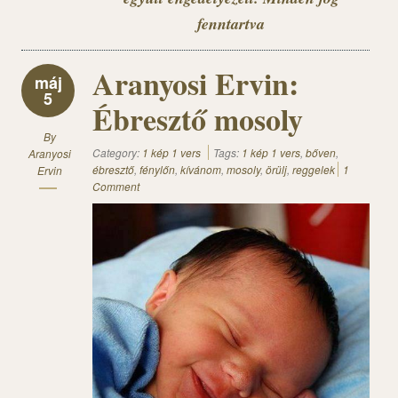
fenntartva
Aranyosi Ervin:
máj
5
Ébresztő mosoly
By
Category:
1 kép 1 vers
Tags:
1 kép 1 vers
,
bőven
,
Aranyosi
ébresztő
,
fénylőn
,
kívánom
,
mosoly
,
örülj
,
reggelek
1
Ervin
Comment