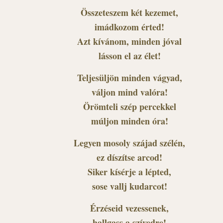
Összeteszem két kezemet,
imádkozom érted!
Azt kívánom, minden jóval
lásson el az élet!
Teljesüljön minden vágyad,
váljon mind valóra!
Örömteli szép percekkel
múljon minden óra!
Legyen mosoly szájad szélén,
ez díszítse arcod!
Siker kísérje a lépted,
sose vallj kudarcot!
Érzéseid vezessenek,
hallgass a szívedre!