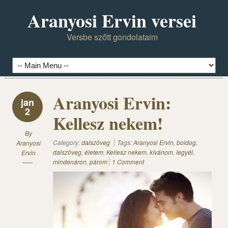
Aranyosi Ervin versei
Versbe szőtt gondolataim
Aranyosi Ervin:
jan
2
Kellesz nekem!
By
Category:
dalszöveg
Tags:
Aranyosi Ervin
,
boldog
,
Aranyosi
dalszöveg
,
életem
,
Kellesz nekem
,
kívánom
,
legyél
,
Ervin
mindenáron
,
párom
1 Comment