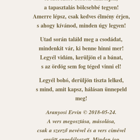
a tapasztalás bölcsebbé tegyen!
Amerre lépsz, csak kedves élmény érjen,
s ahogy kívánod, minden úgy legyen!
Utad során találd meg a csodádat,
mindenkit vár, ki benne hinni mer!
Legyél vidám, kerüljön el a bánat,
s az ördög sem fog téged vinni el!
Legyél bohó, derüljön tiszta lelked,
s mind, amit kapsz, hálásan ünnepeld
meg!
Aranyosi Ervin ©
2018-05-24.
A vers megosztása, másolása,
csak a szerző nevével és a vers címével
együtt engedélyezett. Minden jog