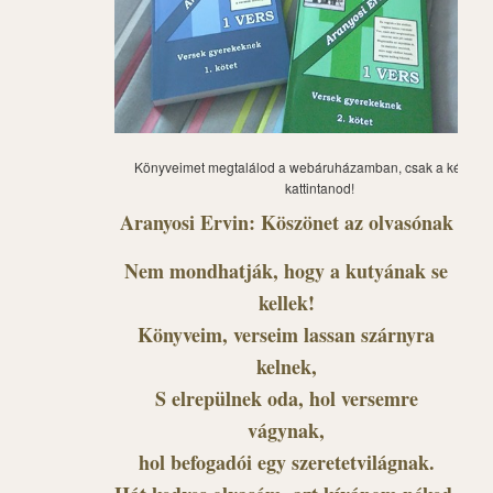
Könyveimet megtalálod a webáruházamban, csak a képre ke
kattintanod!
Aranyosi Ervin: Köszönet az olvasónak
Nem mondhatják, hogy a kutyának se
kellek!
Könyveim, verseim lassan szárnyra
kelnek,
S elrepülnek oda, hol versemre
vágynak,
hol befogadói egy szeretetvilágnak.