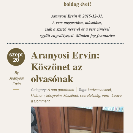
boldog évet!
Aranyosi Ervin © 2015-12-31.
A vers megosztása, másolása,
csak a szerző nevével és a vers címével
együtt engedélyezett. Minden jog fenntartva
Aranyosi Ervin:
szept
20
Köszönet az
By
olvasónak
Aranyosi
Ervin
Category:
A nap gondolata
Tags:
kedves olvasó
,
kívánom
,
könyveim
,
köszönet
,
szeretetvilág
,
vers
Leave
a Comment