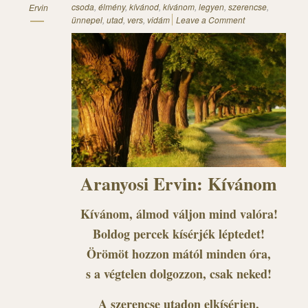
csoda
,
élmény
,
kívánod
,
kívánom
,
legyen
,
szerencse
,
Ervin
ünnepel
,
utad
,
vers
,
vidám
Leave a Comment
Aranyosi Ervin: Kívánom
Kívánom, álmod váljon mind valóra!
Boldog percek kísérjék léptedet!
Örömöt hozzon mától minden óra,
s a végtelen dolgozzon, csak neked!
A szerencse utadon elkísérjen,