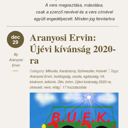
A vers megosztása, másolása,
csak a szerző nevével és a vers címével
együtt engedélyezett. Minden jog fenntartva
Aranyosi Ervin:
dec
29
Újévi kívánság 2020-
By
ra
Aranyosi
Ervin
Category:
Mikulás, Karácsony, Szilveszter, Húsvét
Tags:
Aranyosi Ervin
,
boldogság
,
csoda
,
egészség
,
hit
,
kívánom
,
lelkünk
,
Óév
,
öröm
,
Újévi kívánság 2020-ra
,
útravaló
,
vers
,
világ
17 hozzászólás