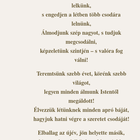
lelkünk,
s engedjen a létben több csodára
lelnünk,
Álmodjunk szép nagyot, s tudjuk
megcsodálni,
képzeletünk szintjén – s valóra fog
válni!
Teremtsünk szebb évet, körénk szebb
világot,
legyen minden álmunk Istentől
megáldott!
Élvezzük létünknek minden apró báját,
hagyjuk hatni végre a szeretet csodáját!
Elballag az újév, jön helyette másik,