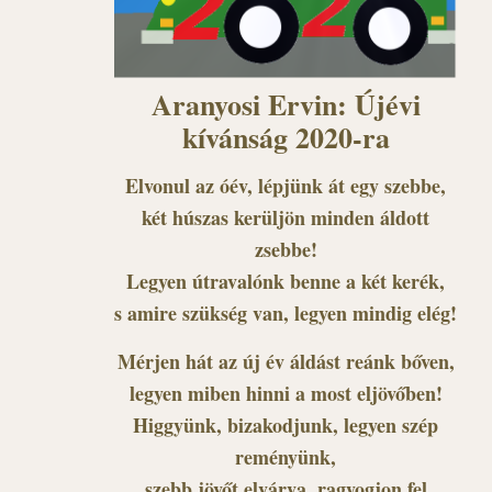
Aranyosi Ervin: Újévi
kívánság 2020-ra
Elvonul az óév, lépjünk át egy szebbe,
két húszas kerüljön minden áldott
zsebbe!
Legyen útravalónk benne a két kerék,
s amire szükség van, legyen mindig elég!
Mérjen hát az új év áldást reánk bőven,
legyen miben hinni a most eljövőben!
Higgyünk, bizakodjunk, legyen szép
reményünk,
szebb jövőt elvárva, ragyogjon fel