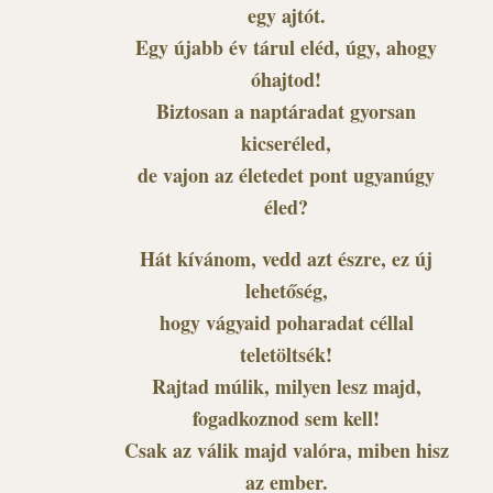
egy ajtót.
Egy újabb év tárul eléd, úgy, ahogy
óhajtod!
Biztosan a naptáradat gyorsan
kicseréled,
de vajon az életedet pont ugyanúgy
éled?
Hát kívánom, vedd azt észre, ez új
lehetőség,
hogy vágyaid poharadat céllal
teletöltsék!
Rajtad múlik, milyen lesz majd,
fogadkoznod sem kell!
Csak az válik majd valóra, miben hisz
az ember.