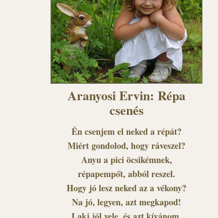
Aranyosi Ervin: Répa
csenés
Én csenjem el neked a répát?
Miért gondolod, hogy ráveszel?
Anyu a pici öcsikémnek,
répapempőt, abból reszel.
Hogy jó lesz neked az a vékony?
Na jó, legyen, azt megkapod!
Lakj jól vele, és azt kívánom,