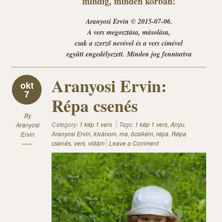
mindig, minden korban!
Aranyosi Ervin © 2015-07-06.
A vers megosztása, másolása,
csak a szerző nevével és a vers címével
együtt engedélyezett. Minden jog fenntartva
Aranyosi Ervin:
okt
7
Répa csenés
By
Category:
1 kép 1 vers
Tags:
1 kép 1 vers
,
Anyu
,
Aranyosi
Aranyosi Ervin
,
kívánom
,
ma
,
öcsikém
,
répa
,
Répa
Ervin
csenés
,
vers
,
vidám
Leave a Comment