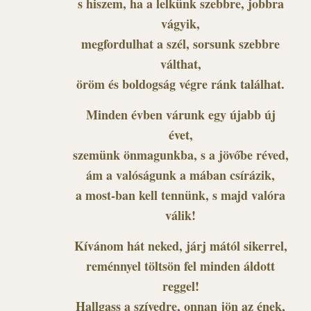
s hiszem, ha a lelkünk szebbre, jobbra
vágyik,
megfordulhat a szél, sorsunk szebbre
válthat,
öröm és boldogság végre ránk találhat.
Minden évben várunk egy újabb új
évet,
szemünk önmagunkba, s a jövőbe réved,
ám a valóságunk a mában csírázik,
a most-ban kell tennünk, s majd valóra
válik!
Kívánom hát neked, járj mától sikerrel,
reménnyel töltsön fel minden áldott
reggel!
Hallgass a szívedre, onnan jön az ének,