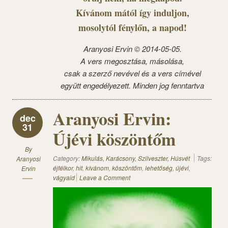
Kívánom mától így induljon,
mosolytól fénylőn, a napod!
Aranyosi Ervin © 2014-05-05.
A vers megosztása, másolása,
csak a szerző nevével és a vers címével
együtt engedélyezett. Minden jog fenntartva
Aranyosi Ervin:
dec
31
Újévi köszöntőm
By
Category:
Mikulás, Karácsony, Szilveszter, Húsvét
Tags:
Aranyosi
éjfélkor
,
hit
,
kívánom
,
köszöntőm
,
lehetőség
,
újévi
,
Ervin
vágyaid
Leave a Comment