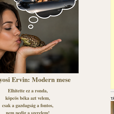
yosi Ervin: Modern mese
Elhitette ez a ronda,
köpcös béka azt velem,
T
csak a gazdagság a fontos,
nem pedig a szerelem!