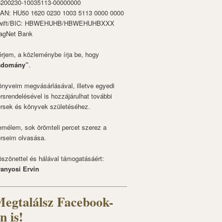
6200230-10035113-00000000
BAN: HU50 1620 0230 1003 5113 0000 0000
wift/BIC: HBWEHUHB/HBWEHUHBXXX
agNet Bank
rjem, a közleménybe írja be, hogy
adomány”
.
nyveim megvásárlásával, illetve egyedi
rsrendelésével is hozzájárulhat további
rsek és könyvek születéséhez.
mélem, sok örömteli percet szerez a
rseim olvasása.
szönettel és hálával támogatásáért:
ranyosi Ervin
egtalálsz Facebook-
n is!