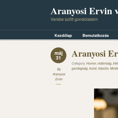
Aranyosi Ervin v
Versbe szőtt gondolataim
Kezdőlap
Bemutatkozás
Aranyosi E
máj
31
Category:
Humor, vidámság, tréf
gazdagság
,
kocsi
,
köpcös
,
Mode
By
Aranyosi
Ervin