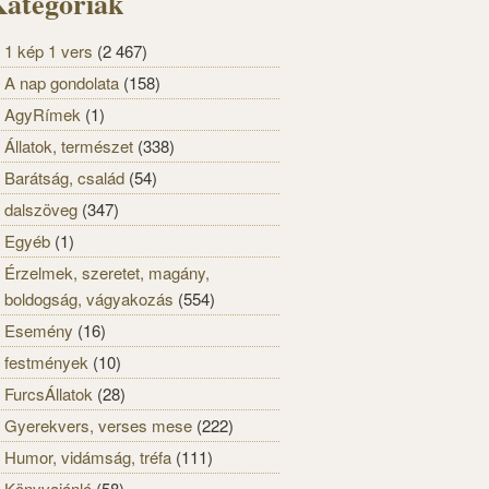
ategóriák
1 kép 1 vers
(2 467)
A nap gondolata
(158)
AgyRímek
(1)
Állatok, természet
(338)
Barátság, család
(54)
dalszöveg
(347)
Egyéb
(1)
Érzelmek, szeretet, magány,
boldogság, vágyakozás
(554)
Esemény
(16)
festmények
(10)
FurcsÁllatok
(28)
Gyerekvers, verses mese
(222)
Humor, vidámság, tréfa
(111)
Könyvajánló
(58)