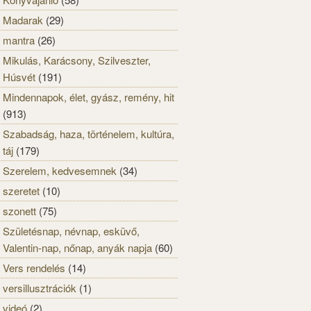
Madarak
(29)
mantra
(26)
Mikulás, Karácsony, Szilveszter,
Húsvét
(191)
Mindennapok, élet, gyász, remény, hit
(913)
Szabadság, haza, történelem, kultúra,
táj
(179)
Szerelem, kedvesemnek
(34)
szeretet
(10)
szonett
(75)
Születésnap, névnap, esküvő,
Valentin-nap, nőnap, anyák napja
(60)
Vers rendelés
(14)
versillusztrációk
(1)
videó
(2)