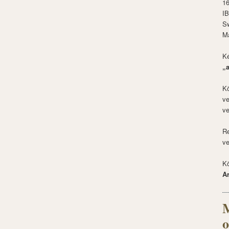
1
I
S
M
Ké
„
Kö
ve
ve
Re
ve
Kö
A
M
o