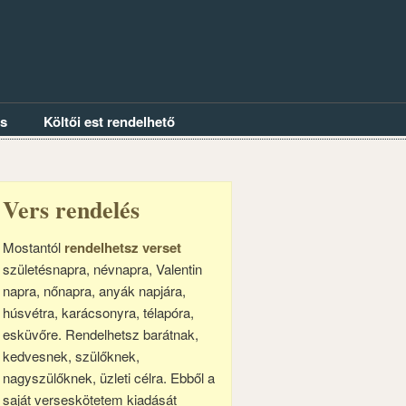
és
Költői est rendelhető
Vers rendelés
Mostantól
rendelhetsz verset
születésnapra, névnapra, Valentin
napra, nőnapra, anyák napjára,
húsvétra, karácsonyra, télapóra,
esküvőre. Rendelhetsz barátnak,
kedvesnek, szülőknek,
nagyszülőknek, üzleti célra. Ebből a
saját verseskötetem kiadását