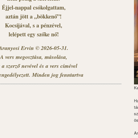
Éjjel-nappal csókolgattam,
aztán jött a „bökkenő”!
Kocsijával, s a pénzével,
lelépett egy szőke nő!
Aranyosi Ervin © 2026-05-31.
A vers megosztása, másolása,
 a szerző nevével és a vers címével
engedélyezett. Minden jog fenntartva
K
Ha
tá
s
ös
Ar