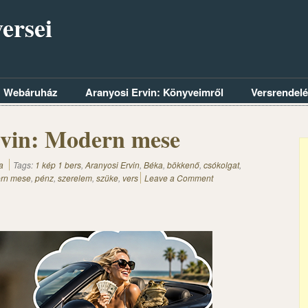
ersei
Webáruház
Aranyosi Ervin: Könyveimről
Versrendel
rvin: Modern mese
a
Tags:
1 kép 1 bers
,
Aranyosi Ervin
,
Béka
,
bökkenő
,
csókolgat
,
rn mese
,
pénz
,
szerelem
,
szüke
,
vers
Leave a Comment