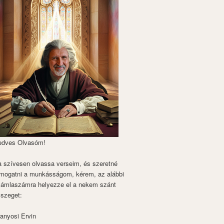
edves Olvasóm!
 szívesen olvassa verseim, és szeretné
mogatni a munkásságom, kérem, az alábbi
zámlaszámra helyezze el a nekem szánt
szeget:
anyosi Ervin