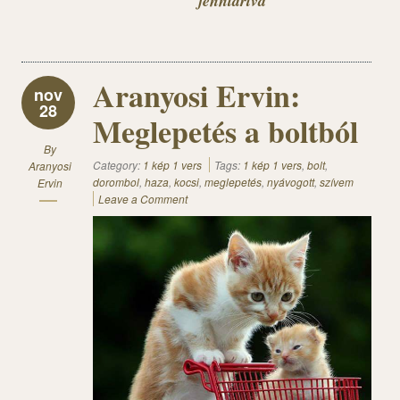
fenntartva
Aranyosi Ervin:
nov
28
Meglepetés a boltból
By
Category:
1 kép 1 vers
Tags:
1 kép 1 vers
,
bolt
,
Aranyosi
dorombol
,
haza
,
kocsi
,
meglepetés
,
nyávogott
,
szívem
Ervin
Leave a Comment