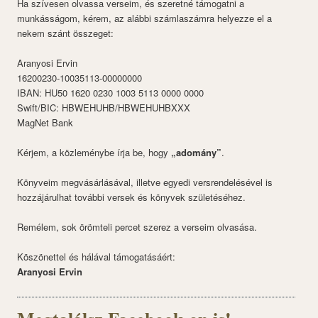
Ha szívesen olvassa verseim, és szeretné támogatni a
munkásságom, kérem, az alábbi számlaszámra helyezze el a
nekem szánt összeget:
Aranyosi Ervin
16200230-10035113-00000000
IBAN: HU50 1620 0230 1003 5113 0000 0000
Swift/BIC: HBWEHUHB/HBWEHUHBXXX
MagNet Bank
Kérjem, a közleménybe írja be, hogy
„adomány”
.
Könyveim megvásárlásával, illetve egyedi versrendelésével is
hozzájárulhat további versek és könyvek születéséhez.
Remélem, sok örömteli percet szerez a verseim olvasása.
Köszönettel és hálával támogatásáért:
Aranyosi Ervin