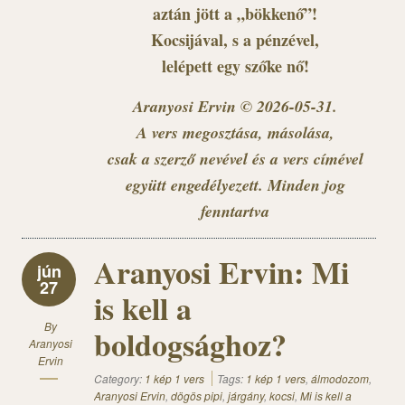
aztán jött a „bökkenő”!
Kocsijával, s a pénzével,
lelépett egy szőke nő!
Aranyosi Ervin © 2026-05-31.
A vers megosztása, másolása,
csak a szerző nevével és a vers címével
együtt engedélyezett. Minden jog
fenntartva
Aranyosi Ervin: Mi
jún
27
is kell a
By
boldogsághoz?
Aranyosi
Ervin
Category:
1 kép 1 vers
Tags:
1 kép 1 vers
,
álmodozom
,
Aranyosi Ervin
,
dögös pipi
,
járgány
,
kocsi
,
Mi is kell a