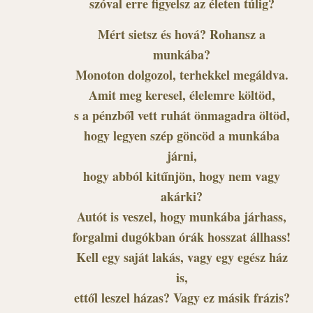
szóval erre figyelsz az életen túlig?
Mért sietsz és hová? Rohansz a
munkába?
Monoton dolgozol, terhekkel megáldva.
Amit meg keresel, élelemre költöd,
s a pénzből vett ruhát önmagadra öltöd,
hogy legyen szép göncöd a munkába
járni,
hogy abból kitűnjön, hogy nem vagy
akárki?
Autót is veszel, hogy munkába járhass,
forgalmi dugókban órák hosszat állhass!
Kell egy saját lakás, vagy egy egész ház
is,
ettől leszel házas? Vagy ez másik frázis?