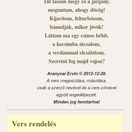
Túl lassan megy ez a járgány,
meguntam, ahogy döcög!
Kijavítom, felturbózom,
bámulják, mikor jövök!
Láttam ma egy csinos bébit,
a kocsimba átcsalom,
a verdámmal elcsábítom.
Szeretni fog majd vajon?
Aranyosi Ervin © 2012-12-28.
A vers megosztása, másolása,
csak a szerző nevével és a vers címével
együtt engedélyezett.
Minden jog fenntartva!
Vers rendelés