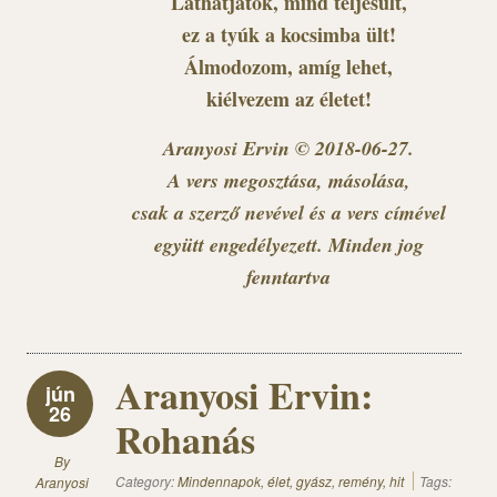
Láthatjátok, mind teljesült,
ez a tyúk a kocsimba ült!
Álmodozom, amíg lehet,
kiélvezem az életet!
Aranyosi Ervin © 2018-06-27.
A vers megosztása, másolása,
csak a szerző nevével és a vers címével
együtt engedélyezett. Minden jog
fenntartva
Aranyosi Ervin:
jún
26
Rohanás
By
Category:
Mindennapok, élet, gyász, remény, hit
Tags:
Aranyosi