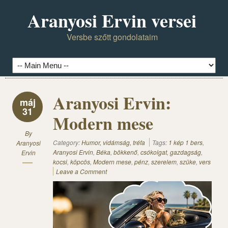
Aranyosi Ervin versei
Versbe szőtt gondolataim
Aranyosi Ervin:
máj
31
Modern mese
By
Category:
Humor, vidámság, tréfa
Tags:
1 kép 1 bers
,
Aranyosi
Aranyosi Ervin
,
Béka
,
bökkenő
,
csókolgat
,
gazdagság
,
Ervin
kocsi
,
köpcös
,
Modern mese
,
pénz
,
szerelem
,
szüke
,
vers
Leave a Comment