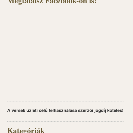
Megtalálsz Facebook-on is!
A versek üzleti célú felhasználása szerzői jogdíj köteles!
Kategóriák