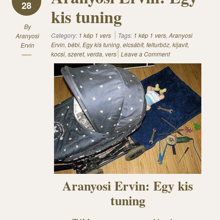
28
kis tuning
By
Category:
1 kép 1 vers
Tags:
1 kép 1 vers
,
Aranyosi
Aranyosi
Ervin
,
bébi
,
Egy kis tuning
,
elcsábít
,
felturbóz
,
kijavít
,
Ervin
kocsi
,
szeret
,
verda
,
vers
Leave a Comment
Aranyosi Ervin: Egy kis
tuning