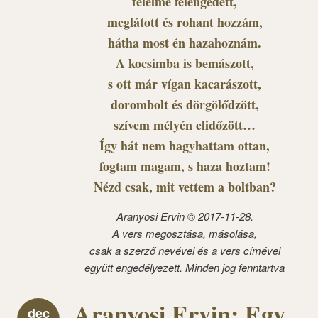
félelme felengedett,
meglátott és rohant hozzám,
hátha most én hazahoznám.
A kocsimba is bemászott,
s ott már vígan kacarászott,
dorombolt és dörgölődzött,
szívem mélyén elidőzött…
Így hát nem hagyhattam ottan,
fogtam magam, s haza hoztam!
Nézd csak, mit vettem a boltban?
Aranyosi Ervin © 2017-11-28.
A vers megosztása, másolása,
csak a szerző nevével és a vers címével
együtt engedélyezett. Minden jog fenntartva
Aranyosi Ervin: Egy
dec