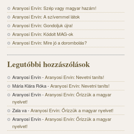
Aranyosi Ervin: Szép vagy magyar hazám!
Aranyosi Ervin: A szívemmel látok
Aranyosi Ervin: Gondoljuk újra!
Aranyosi Ervin: Kódolt MAG-ok
Aranyosi Ervin: Mire jó a dorombolás?
Legutóbbi hozzászólások
Aranyosi Ervin
-
Aranyosi Ervin: Nevetni taníts!
Mária Klára Róka
-
Aranyosi Ervin: Nevetni taníts!
Aranyosi Ervin
-
Aranyosi Ervin: Őrizzük a magyar
nyelvet!
Zala va
-
Aranyosi Ervin: Őrizzük a magyar nyelvet!
Aranyosi Ervin
-
Aranyosi Ervin: Őrizzük a magyar
nyelvet!