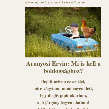
boldogsághoz?
,
tyúk
,
vers
Leave a Comment
Aranyosi Ervin: Mi is kell a
boldogsághoz?
Bejött nekem ez az élet,
mire vágytam, mind enyém lett,
Egy dögös pipit akartam,
s jó járgány legyen alattam!