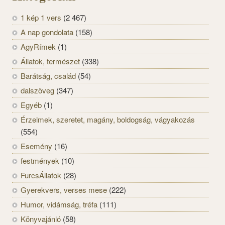
1 kép 1 vers
(2 467)
A nap gondolata
(158)
AgyRímek
(1)
Állatok, természet
(338)
Barátság, család
(54)
dalszöveg
(347)
Egyéb
(1)
Érzelmek, szeretet, magány, boldogság, vágyakozás
(554)
Esemény
(16)
festmények
(10)
FurcsÁllatok
(28)
Gyerekvers, verses mese
(222)
Humor, vidámság, tréfa
(111)
Könyvajánló
(58)