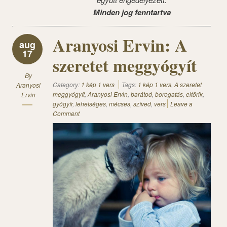
Minden jog fenntartva
Aranyosi Ervin: A
aug
17
szeretet meggyógyít
By
Category:
1 kép 1 vers
Tags:
1 kép 1 vers
,
A szeretet
Aranyosi
meggyógyít
,
Aranyosi Ervin
,
barátod
,
borogatás
,
eltörik
,
Ervin
gyógyír
,
lehetséges
,
mécses
,
szíved
,
vers
Leave a
Comment