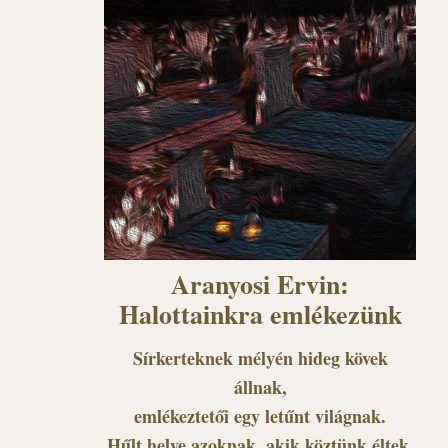
Aranyosi Ervin:
Halottainkra emlékezünk
Sírkerteknek mélyén hideg kövek
állnak,
emlékeztetői egy letűnt világnak.
Hűlt helye azoknak, akik köztünk éltek,