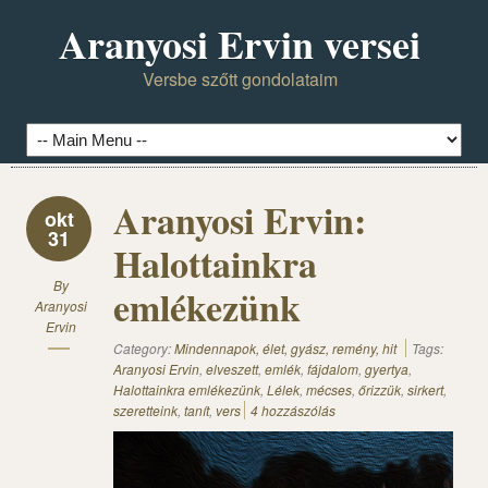
Aranyosi Ervin versei
Versbe szőtt gondolataim
Aranyosi Ervin:
okt
31
Halottainkra
By
emlékezünk
Aranyosi
Ervin
Category:
Mindennapok, élet, gyász, remény, hit
Tags:
Aranyosi Ervin
,
elveszett
,
emlék
,
fájdalom
,
gyertya
,
Halottainkra emlékezünk
,
Lélek
,
mécses
,
őrizzük
,
sirkert
,
szeretteink
,
tanít
,
vers
4 hozzászólás