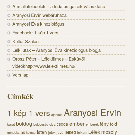
Ami állateledelek – a tudatos gazdik választása
Aranyosi Ervin webáruháza
Aranyosi Éva kineziológus
Facebook: 1 kép 1 vers
Kultur Szalon
Lelki utak – Aranyosi Éva kineziológus blogja
Orosz Péter – Lélekfilmes – Esküvői
videókhttp://www.lelekfilmes.hu/
Vers lap
Címkék
Aranyosi Ervin
1 kép 1 vers
ajándék
boldog
ember
fény
föld
csoda
barát
cica
boldogság
emberek
Lélek
mosoly
Isten
lelked
hit
jövő
gondolat
játék
lelkem
holnap