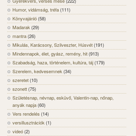
Gyerekvers, verses mese
(222)
Humor, vidámság, tréfa
(111)
Könyvajánló
(58)
Madarak
(29)
mantra
(26)
Mikulás, Karácsony, Szilveszter, Húsvét
(191)
Mindennapok, élet, gyász, remény, hit
(913)
Szabadság, haza, történelem, kultúra, táj
(179)
Szerelem, kedvesemnek
(34)
szeretet
(10)
szonett
(75)
Születésnap, névnap, esküvő, Valentin-nap, nőnap,
anyák napja
(60)
Vers rendelés
(14)
versillusztrációk
(1)
videó
(2)