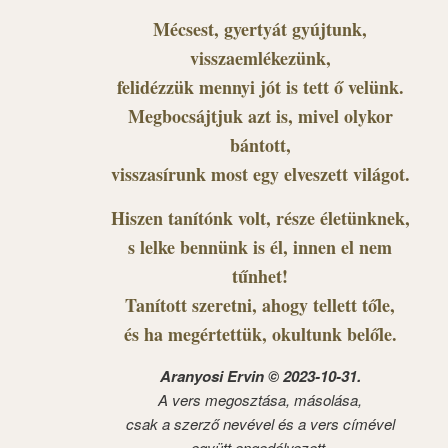
Mécsest, gyertyát gyújtunk,
visszaemlékezünk,
felidézzük mennyi jót is tett ő velünk.
Megbocsájtjuk azt is, mivel olykor
bántott,
visszasírunk most egy elveszett világot.
Hiszen tanítónk volt, része életünknek,
s lelke bennünk is él, innen el nem
tűnhet!
Tanított szeretni, ahogy tellett tőle,
és ha megértettük, okultunk belőle.
Aranyosi Ervin © 2023-10-31.
A vers megosztása, másolása,
csak a szerző nevével és a vers címével
együtt engedélyezett.