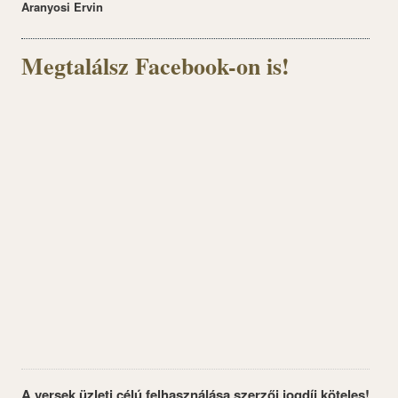
Aranyosi Ervin
Megtalálsz Facebook-on is!
A versek üzleti célú felhasználása szerzői jogdíj köteles!