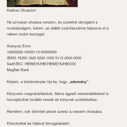
Kedves Olvasóm!
Ha szívesen olvassa verseim, és szeretné támogatni a
munkásságom, kérem, az alábbi számlaszámra helyezze el a
nekem szánt összeget:
Aranyosi Ervin
16200230-10035113-00000000
IBAN: HU50 1620 0230 1003 5113 0000 0000
Swift/BIC: HBWEHUHB/HBWEHUHBXXX
MagNet Bank
Kérjem, a közleménybe írja be, hogy
„adomány”
.
Könyveim megvásárlásával, illetve egyedi versrendelésével is
hozzájárulhat további versek és könyvek születéséhez.
Remélem, sok örömteli percet szerez a verseim olvasása.
Köszönettel és hálával támogatásáért: