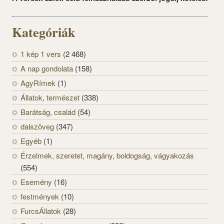
Kategóriák
1 kép 1 vers
(2 468)
A nap gondolata
(158)
AgyRímek
(1)
Állatok, természet
(338)
Barátság, család
(54)
dalszöveg
(347)
Egyéb
(1)
Érzelmek, szeretet, magány, boldogság, vágyakozás
(554)
Esemény
(16)
festmények
(10)
FurcsÁllatok
(28)