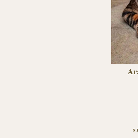
Ara
s 