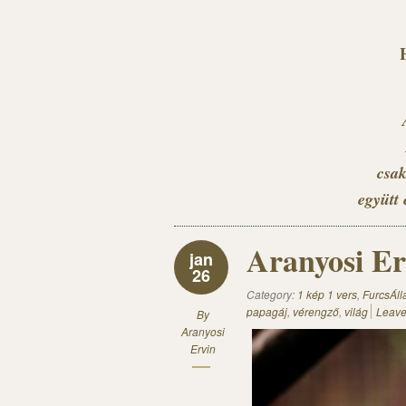
csak
együtt 
Aranyosi Er
jan
26
Category:
1 kép 1 vers
,
FurcsÁll
papagáj
,
vérengző
,
világ
Leav
By
Aranyosi
Ervin