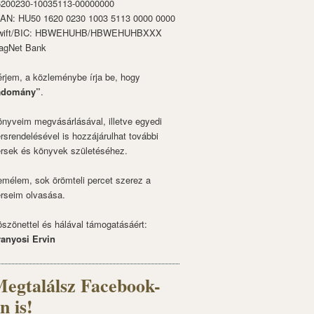
6200230-10035113-00000000
BAN: HU50 1620 0230 1003 5113 0000 0000
wift/BIC: HBWEHUHB/HBWEHUHBXXX
agNet Bank
rjem, a közleménybe írja be, hogy
adomány”
.
nyveim megvásárlásával, illetve egyedi
rsrendelésével is hozzájárulhat további
rsek és könyvek születéséhez.
mélem, sok örömteli percet szerez a
rseim olvasása.
szönettel és hálával támogatásáért:
ranyosi Ervin
egtalálsz Facebook-
n is!