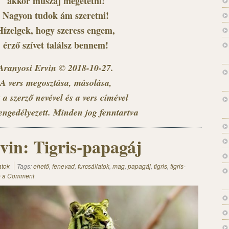
akkor muszáj megetetni!
Nagyon tudok ám szeretni!
Hízelgek, hogy szeress engem,
érző szívet találsz bennem!
Aranyosi Ervin © 2018-10-27.
A vers megosztása, másolása,
 a szerző nevével és a vers címével
engedélyezett. Minden jog fenntartva
vin: Tigris-papagáj
atok
Tags:
ehető
,
fenevad
,
furcsállatok
,
mag
,
papagáj
,
tigris
,
tigris-
e a Comment