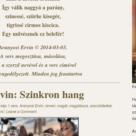
Így válik naggyá a parány,
színessé, szürke kisegér,
tigrissé cirmos kiscica.
Egy művésznek ez belefér!
Aranyosi Ervin © 2014-03-03.
A vers megosztása, másolása,
 a szerző nevével és a vers címével
engedélyezett. Minden jog fenntartva
K
vin: Szinkron hang
Ha
tá
 kép 1 vers
,
Aranyosi Ervin
,
ismeri
,
magát
,
megjátssza
,
szerződtettek
,
rs
Leave a Comment
s
ös
Ar