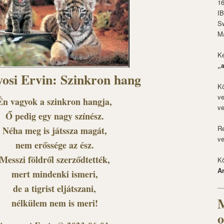
1
I
S
M
Ké
„
osi Ervin: Szinkron hang
Kö
ve
Én vagyok a szinkron hangja,
ve
Ő pedig egy nagy színész.
Re
Néha meg is játssza magát,
ve
nem erőssége az ész.
Messzi földről szerződtették,
Kö
A
mert mindenki ismeri,
de a tigrist eljátszani,
M
nélkülem nem is meri!
o