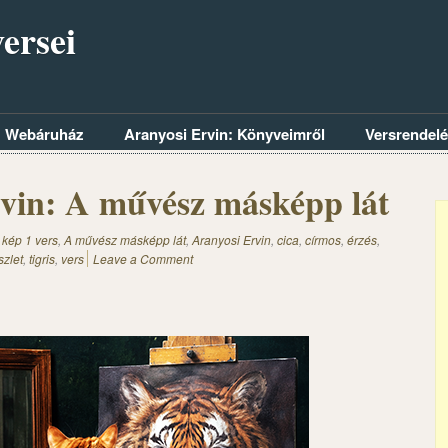
ersei
Webáruház
Aranyosi Ervin: Könyveimről
Versrendel
vin: A művész másképp lát
 kép 1 vers
,
A művész másképp lát
,
Aranyosi Ervin
,
cica
,
círmos
,
érzés
,
szlet
,
tigris
,
vers
Leave a Comment