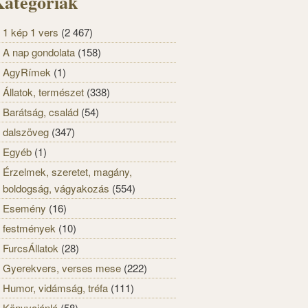
ategóriák
1 kép 1 vers
(2 467)
A nap gondolata
(158)
AgyRímek
(1)
Állatok, természet
(338)
Barátság, család
(54)
dalszöveg
(347)
Egyéb
(1)
Érzelmek, szeretet, magány,
boldogság, vágyakozás
(554)
Esemény
(16)
festmények
(10)
FurcsÁllatok
(28)
Gyerekvers, verses mese
(222)
Humor, vidámság, tréfa
(111)
Könyvajánló
(58)