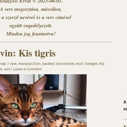
Aranyosi Ervin © 2023-06-01.
A vers megosztása, másolása,
 a szerző nevével és a vers címével
együtt engedélyezett.
Minden jog fenntartva!
in: Kis tigris
 kép 1 vers
,
Aranyosi Ervin
,
barátod
,
dorombolok
,
érző
,
hízelgek
,
Kis
ta
,
vers
Leave a Comment
A
s