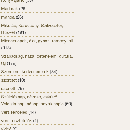
Madarak
(29)
mantra
(26)
Mikulás, Karácsony, Szilveszter,
Húsvét
(191)
Mindennapok, élet, gyász, remény, hit
(913)
Szabadság, haza, történelem, kultúra,
táj
(179)
Szerelem, kedvesemnek
(34)
szeretet
(10)
szonett
(75)
Születésnap, névnap, esküvő,
Valentin-nap, nőnap, anyák napja
(60)
Vers rendelés
(14)
versillusztrációk
(1)
videó
(2)