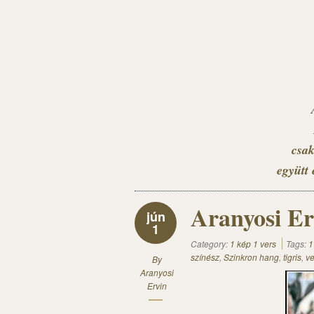
csak
együtt 
Aranyosi Er
jún
1
Category:
1 kép 1 vers
Tags:
1
színész
,
Szinkron hang
,
tigris
,
ve
By
Aranyosi
Ervin