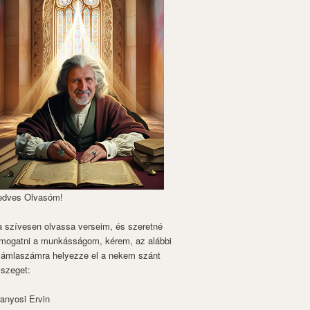
edves Olvasóm!
 szívesen olvassa verseim, és szeretné
mogatni a munkásságom, kérem, az alábbi
zámlaszámra helyezze el a nekem szánt
szeget:
anyosi Ervin