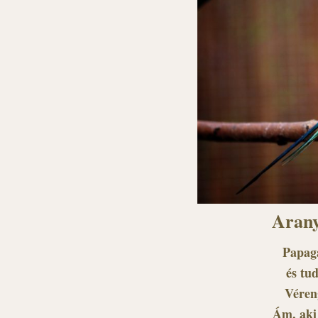
Arany
Papagá
és tu
Véren
Ám, aki