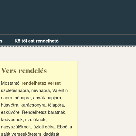
és
Költői est rendelhető
Vers rendelés
Mostantól
rendelhetsz verset
születésnapra, névnapra, Valentin
napra, nőnapra, anyák napjára,
húsvétra, karácsonyra, télapóra,
esküvőre. Rendelhetsz barátnak,
kedvesnek, szülőknek,
nagyszülőknek, üzleti célra. Ebből a
saját verseskötetem kiadását