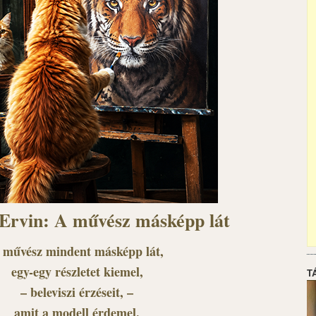
 Ervin: A művész másképp lát
 művész mindent másképp lát,
egy-egy részletet kiemel,
T
– beleviszi érzéseit, –
amit a modell érdemel.