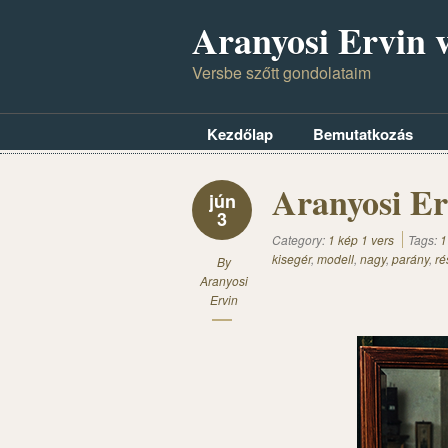
Aranyosi Ervin v
Versbe szőtt gondolataim
Kezdőlap
Bemutatkozás
Aranyosi Er
jún
3
Category:
1 kép 1 vers
Tags:
1
kisegér
,
modell
,
nagy
,
parány
,
ré
By
Aranyosi
Ervin