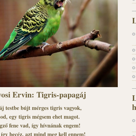
L
osi Ervin: Tigris-papagáj
L
h
j testbe bújt mérges tigris vagyok,
dod, egy tigris mégsem ehet magot.
gző fene vad, így hívnának engem!
 így becéz, azt mind meg kell ennem!