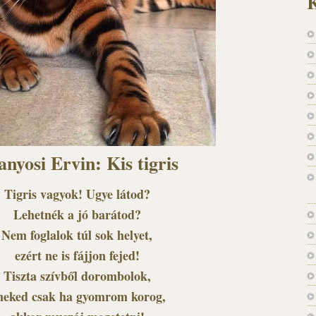
K
nyosi Ervin: Kis tigris
Tigris vagyok! Ugye látod?
Lehetnék a jó barátod?
Nem foglalok túl sok helyet,
ezért ne is fájjon fejed!
Tiszta szívből dorombolok,
neked csak ha gyomrom korog,