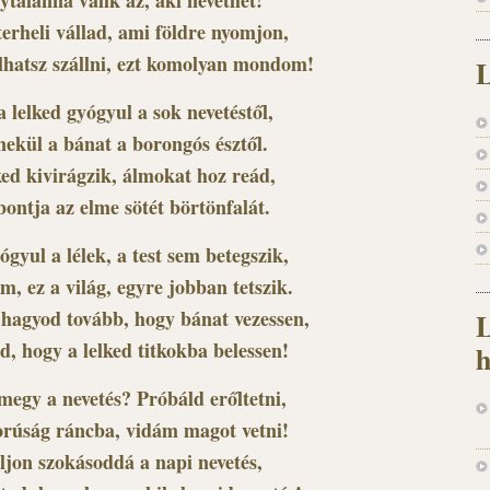
erheli vállad, ami földre nyomjon,
hatsz szállni, ezt komolyan mondom!
L
 lelked gyógyul a sok nevetéstől,
ekül a bánat a borongós észtől.
ed kivirágzik, álmokat hoz reád,
ebontja az elme sötét börtönfalát.
gyul a lélek, a test sem betegszik,
em, ez a világ, egyre jobban tetszik.
hagyod tovább, hogy bánat vezessen,
L
d, hogy a lelked titkokba belessen!
h
egy a nevetés? Próbáld erőltetni,
rúság ráncba, vidám magot vetni!
ljon szokásoddá a napi nevetés,