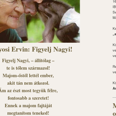
1
I
S
M
Ké
„
Kö
osi Ervin: Figyelj Nagyi!
ve
ve
Figyelj Nagyi, – állítólag –
Re
te is tőlem származol!
ve
Majom-őstől lettél ember,
akit tán nem átkozol.
Kö
A
Ám az észt most tegyük félre,
fontosabb a szeretet!
M
Ennek a majom fajtáját
o
megtanítom teneked!