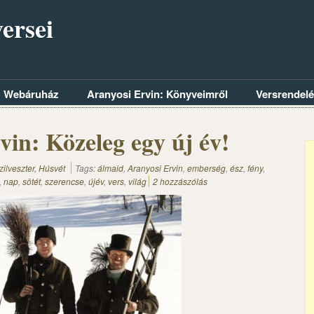
ersei
Webáruház
Aranyosi Ervin: Könyveimről
Versrendel
vin: Közeleg egy új év!
zilveszter, Húsvét
Tags:
álmaid
,
Aranyosi Ervin
,
emberség
,
ész
,
fény
,
,
nap
,
sötét
,
szerencse
,
újév
,
vers
,
világ
2 hozzászólás