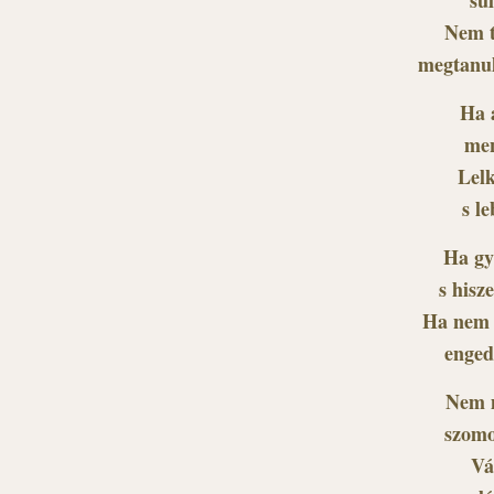
Nem t
megtanul
Ha a
men
Lelk
s l
Ha gyó
s hisz
Ha nem 
enged
Nem m
szomo
Vá