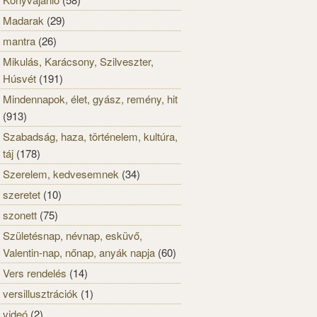
Madarak
(29)
mantra
(26)
Mikulás, Karácsony, Szilveszter,
Húsvét
(191)
Mindennapok, élet, gyász, remény, hit
(913)
Szabadság, haza, történelem, kultúra,
táj
(178)
Szerelem, kedvesemnek
(34)
szeretet
(10)
szonett
(75)
Születésnap, névnap, esküvő,
Valentin-nap, nőnap, anyák napja
(60)
Vers rendelés
(14)
versillusztrációk
(1)
videó
(2)