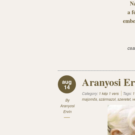
Na
a f
ember
csa
Aranyosi Er
aug
14
Category:
1 kép 1 vers
Tags:
1
majomős
,
származol
,
szeretet
,
v
By
Aranyosi
Ervin