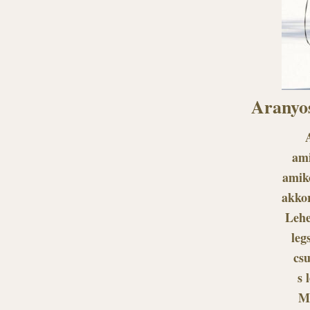
Aranyos
ami
amiko
akkor
Lehe
leg
csu
s 
Me