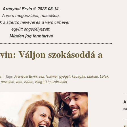
Aranyosi Ervin © 2023-08-14.
A vers megosztása, másolása,
k a szerző nevével és a vers címével
együtt engedélyezett.
Minden jog fenntartva
vin: Váljon szokásoddá a
a
Tags:
Aranyosi Ervin
,
ész
,
felismer
,
gyógyít
,
kacagás. szabad
,
Lélek
,
 nevetés!
,
vers
,
vidám
,
világ
3 hozzászólás
A
s