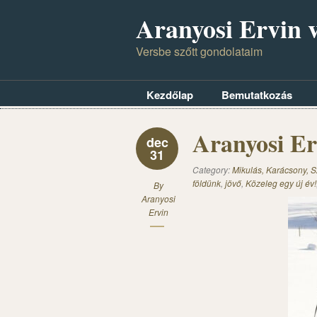
Aranyosi Ervin v
Versbe szőtt gondolataim
Kezdőlap
Bemutatkozás
Aranyosi Er
dec
31
Category:
Mikulás, Karácsony, S
földünk
,
jövő
,
Közeleg egy új év!
By
Aranyosi
Ervin