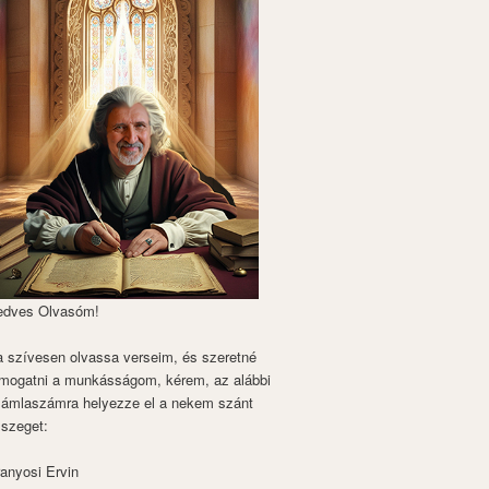
edves Olvasóm!
 szívesen olvassa verseim, és szeretné
mogatni a munkásságom, kérem, az alábbi
zámlaszámra helyezze el a nekem szánt
szeget:
anyosi Ervin