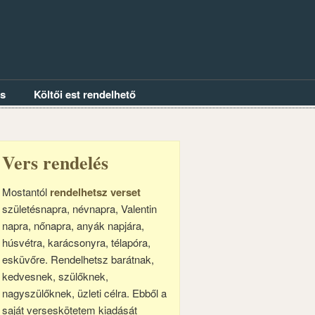
és
Költői est rendelhető
Vers rendelés
Mostantól
rendelhetsz verset
születésnapra, névnapra, Valentin
napra, nőnapra, anyák napjára,
húsvétra, karácsonyra, télapóra,
esküvőre. Rendelhetsz barátnak,
kedvesnek, szülőknek,
nagyszülőknek, üzleti célra. Ebből a
saját verseskötetem kiadását