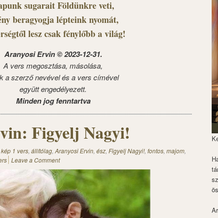
punk sugarait Földünkre veti,
ény beragyogja lépteink nyomát,
ségtől lesz csak fénylőbb a világ!
Aranyosi Ervin © 2023-12-31.
A vers megosztása, másolása,
k a szerző nevével és a vers címével
együtt engedélyezett.
Minden jog fenntartva
vin: Figyelj Nagyi!
K
 kép 1 vers
,
állítólag
,
Aranyosi Ervin
,
ész
,
Figyelj Nagyi!
,
fontos
,
majom
,
Ha
ers
Leave a Comment
tá
s
ös
Ar