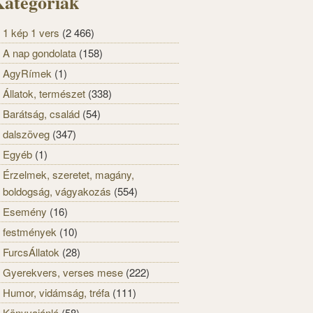
ategóriák
1 kép 1 vers
(2 466)
A nap gondolata
(158)
AgyRímek
(1)
Állatok, természet
(338)
Barátság, család
(54)
dalszöveg
(347)
Egyéb
(1)
Érzelmek, szeretet, magány,
boldogság, vágyakozás
(554)
Esemény
(16)
festmények
(10)
FurcsÁllatok
(28)
Gyerekvers, verses mese
(222)
Humor, vidámság, tréfa
(111)
Könyvajánló
(58)