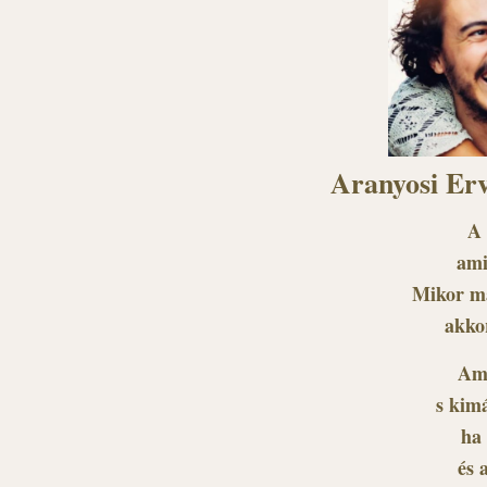
Aranyosi Erv
A 
ami
Mikor má
akko
Ami
s kimá
ha
és 