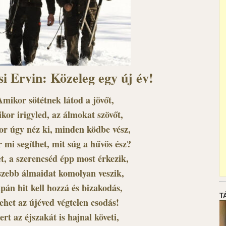
i Ervin: Közeleg egy új év!
Amikor sötétnek látod a jövőt,
kor irigyled, az álmokat szövőt,
r úgy néz ki, minden ködbe vész,
 mi segíthet, mit súg a hűvös ész?
t, a szerencséd épp most érkezik,
szebb álmaidat komolyan veszik,
pán hit kell hozzá és bizakodás,
T
lehet az újéved végtelen csodás!
rt az éjszakát is hajnal követi,