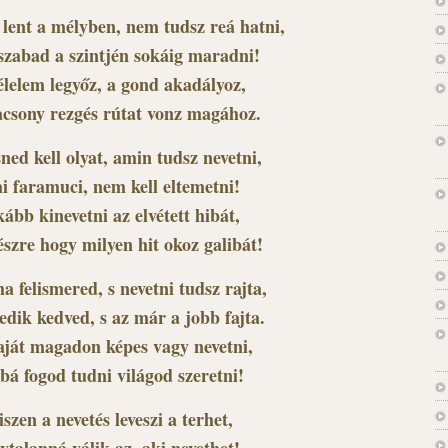
 lent a mélyben, nem tudsz reá hatni,
zabad a szintjén sokáig maradni!
élelem legyőz, a gond akadályoz,
acsony rezgés rútat vonz magához.
ned kell olyat, amin tudsz nevetni,
i faramuci, nem kell eltemetni!
kább kinevetni az elvétett hibát,
észre hogy milyen hit okoz galibát!
a felismered, s nevetni tudsz rajta,
edik kedved, s az már a jobb fajta.
aját magadon képes vagy nevetni,
bá fogod tudni világod szeretni!
szen a nevetés leveszi a terhet,
lytalanná válik az, aki nevethet!