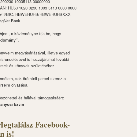
6200230-10035113-00000000
BAN: HU50 1620 0230 1003 5113 0000 0000
wift/BIC: HBWEHUHB/HBWEHUHBXXX
agNet Bank
rjem, a közleménybe írja be, hogy
adomány”
.
nyveim megvásárlásával, illetve egyedi
rsrendelésével is hozzájárulhat további
rsek és könyvek születéséhez.
mélem, sok örömteli percet szerez a
rseim olvasása.
szönettel és hálával támogatásáért:
ranyosi Ervin
egtalálsz Facebook-
n is!