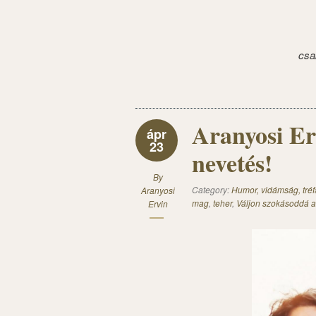
csa
Aranyosi Er
ápr
23
nevetés!
By
Category:
Humor, vidámság, tréf
Aranyosi
mag
,
teher
,
Váljon szokásoddá a
Ervin