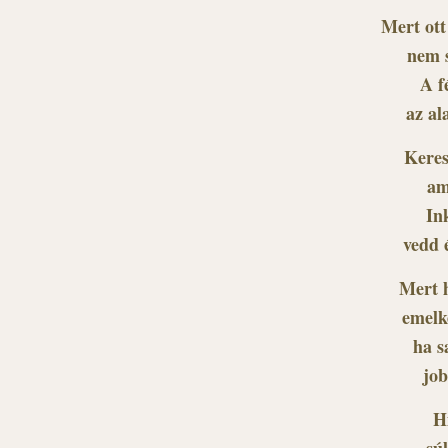
Mert ott
nem s
A f
az al
Keres
am
In
vedd 
Mert h
emelk
ha s
job
Hi
sú