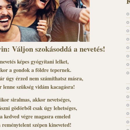
K
in: Váljon szokásoddá a nevetés!
nevetés képes gyógyítani lelket,
kor a gondok a földre tepernek.
r úgy érzed nem számíthatsz másra,
r lenne szükség vidám kacagásra!
kor siralmas, akkor nevetséges,
szni gödörből csak úgy lehetséges,
 a kedved végre magasra emeled
a reménytelent szépen kineveted!