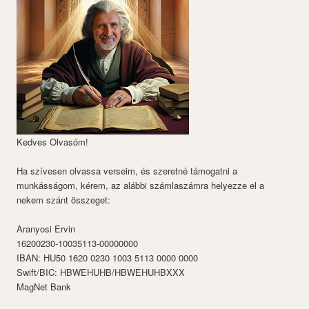
Kedves Olvasóm!
Ha szívesen olvassa verseim, és szeretné támogatni a
munkásságom, kérem, az alábbi számlaszámra helyezze el a
nekem szánt összeget:
Aranyosi Ervin
16200230-10035113-00000000
IBAN: HU50 1620 0230 1003 5113 0000 0000
Swift/BIC: HBWEHUHB/HBWEHUHBXXX
MagNet Bank