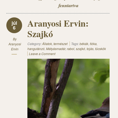
fenntartva
Aranyosi Ervin:
júl
6
Szajkó
By
Category:
Állatok, természet
Tags:
békák
,
fióka
,
Aranyosi
hangutánzó
,
Mátyásmadár
,
rabol
,
szajkó
,
tojás
,
tücskök
Ervin
Leave a Comment