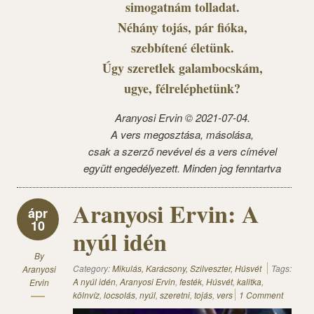
simogatnám tolladat.
Néhány tojás, pár fióka,
szebbítené életünk.
Úgy szeretlek galambocskám,
ugye, félreléphetünk?
Aranyosi Ervin © 2021-07-04.
A vers megosztása, másolása,
csak a szerző nevével és a vers címével
együtt engedélyezett. Minden jog fenntartva
Aranyosi Ervin: A
ápr
10
nyúl idén
By
Category:
Mikulás, Karácsony, Szilveszter, Húsvét
Tags:
Aranyosi
A nyúl idén
,
Aranyosi Ervin
,
festék
,
Húsvét
,
kalitka
,
Ervin
kölnvíz
,
locsolás
,
nyúl
,
szeretni
,
tojás
,
vers
1 Comment