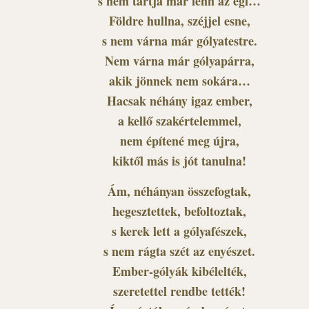
s nem tartja már fenn az égi…
Földre hullna, széjjel esne,
s nem várna már gólyatestre.
Nem várna már gólyapárra,
akik jönnek nem sokára…
Hacsak néhány igaz ember,
a kellő szakértelemmel,
nem építené meg újra,
kiktől más is jót tanulna!
Ám, néhányan összefogtak,
hegesztettek, befoltoztak,
s kerek lett a gólyafészek,
s nem rágta szét az enyészet.
Ember-gólyák kibélelték,
szeretettel rendbe tették!