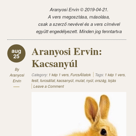
Aranyosi Ervin ©
2019-04-21.
A vers megosztása, másolása,
csak a szerző nevével és a vers címével
együtt engedélyezett. Minden jog fenntartva
Aranyosi Ervin:
aug
25
Kacsanyúl
By
Category:
1 kép 1 vers
,
FurcsÁllatok
Tags:
1 kép 1 vers
,
Aranyosi
festi
,
furcsállat
,
kacsanyúl
,
mulat
,
nyúl
,
ország
,
tojás
Ervin
Leave a Comment