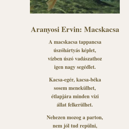
Aranyosi Ervin: Macskacsa
A macskacsa tappancsa
úszóhártyás képlet,
vízben úszó vadászathoz
igen nagy segédlet.
Kacsa-egér, kacsa-béka
sosem menekülhet,
étlapjára minden vízi
állat felkerülhet.
Nehezen mozog a parton,
nem jól tud repülni,