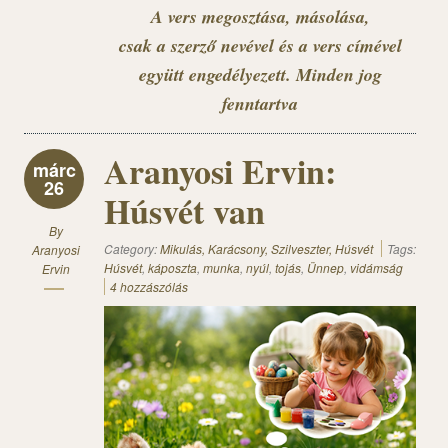
A vers megosztása, másolása,
csak a szerző nevével és a vers címével
együtt engedélyezett. Minden jog
fenntartva
Aranyosi Ervin:
márc
26
Húsvét van
By
Category:
Mikulás, Karácsony, Szilveszter, Húsvét
Tags:
Aranyosi
Húsvét
,
káposzta
,
munka
,
nyúl
,
tojás
,
Ünnep
,
vidámság
Ervin
4 hozzászólás