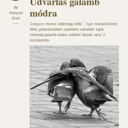
Udvarlás galamb
By
módra
Aranyosi
Ervin
Category:
Humor, vidámság, tréfa
Tags:
Aranyosi Ervin
,
fióka
,
galambocskám
,
szerelem
,
szeretlek
,
tojás
,
Udvarlás galamb módra
,
urbékol. fészek
,
vers
2
hozzászólás