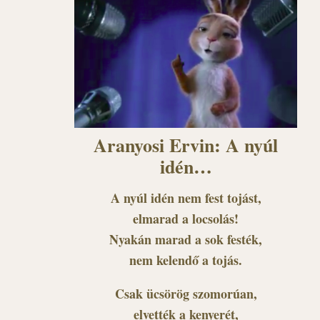
Aranyosi Ervin: A nyúl
idén…
A nyúl idén nem fest tojást,
elmarad a locsolás!
Nyakán marad a sok festék,
nem kelendő a tojás.
Csak ücsörög szomorúan,
elvették a kenyerét,