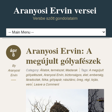
Aranyosi Ervin versei
Versbe szőtt gondolataim
Aranyosi Ervin: A
ápr
8
megújult gólyafészek
By
Category:
Állatok, természet
,
Madarak
Tags:
A megújult
Aranyosi
gólyafészek
,
Aranyosi Ervin
,
biztonságos
,
élet
,
emberség
,
Ervin
fáradoztak
,
fióka
,
gólyapár
,
násztánc
,
öreg
,
régi
,
tojás
,
vers
Leave a Comment