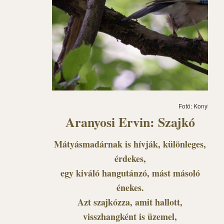
Fotó: Konyhás Is
Aranyosi Ervin: Szajkó
Mátyásmadárnak is hívják, különleges,
érdekes,
egy kiváló hangutánzó, mást másoló
énekes.
Azt szajkózza, amit hallott,
visszhangként is üzemel,