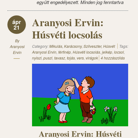
együtt engedélyezett. Minden jog fenntartva
Aranyosi Ervin:
ápr
21
Húsvéti locsolás
By
Category:
Mikulás, Karácsony, Szilveszter, Húsvét
Tags:
Aranyosi
Aranyosi Ervin
,
férfinép
,
Húsvéti locsolás
,
jelkép
,
locsol
,
Ervin
nyiszi
,
puszi
,
tavasz
,
tojás
,
vers
,
virágok
4 hozzászólás
Aranyosi Ervin: Húsvéti