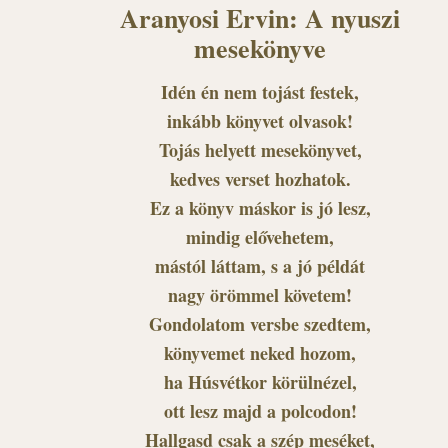
Aranyosi Ervin: A nyuszi
mesekönyve
Idén én nem tojást festek,
inkább könyvet olvasok!
Tojás helyett mesekönyvet,
kedves verset hozhatok.
Ez a könyv máskor is jó lesz,
mindig elővehetem,
mástól láttam, s a jó példát
nagy örömmel követem!
Gondolatom versbe szedtem,
könyvemet neked hozom,
ha Húsvétkor körülnézel,
ott lesz majd a polcodon!
Hallgasd csak a szép meséket,