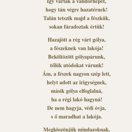
Így várták a vándornépet,
hogy tán végre hazatérnek!
Talán tetszik majd a fészkük,
sokan fáradoztak értük!
Hazajött a rég várt gólya,
a fészeknek van lakója!
Beköltözött gólyapárunk,
tőlük utódokat várunk!
Ám, a fészek nagyon szép lett,
helyt adott az irigységnek,
másik gólya elfoglalná,
ha a régi lakó hagyná!
De nem hagyja, védi óvja,
s ő maradhat a lakója.
Megköszönjük mindazoknak,