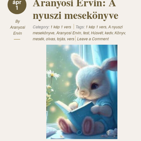
Aranyosi Ervin: A
ápr
1
nyuszi mesekönyve
By
Category:
1 kép 1 vers
Tags:
1 kép 1 vers
,
A nyuszi
Aranyosi
mesekönyve
,
Aranyosi Ervin
,
fest
,
Húsvét
,
kedv
,
Könyv
,
Ervin
mesék
,
olvas
,
tojás
,
vers
Leave a Comment