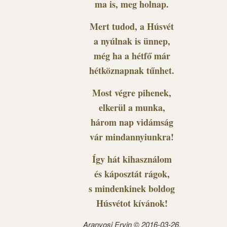
ma is, meg holnap.
Mert tudod, a Húsvét
a nyúlnak is ünnep,
még ha a hétfő már
hétköznapnak tűnhet.
Most végre pihenek,
elkerül a munka,
három nap vidámság
vár mindannyiunkra!
Így hát kihasználom
és káposztát rágok,
s mindenkinek boldog
Húsvétot kívánok!
Aranyosi Ervin © 2016-03-26.