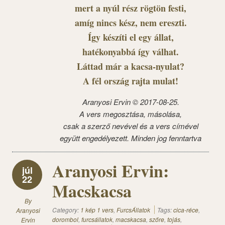
mert a nyúl rész rögtön festi,
amíg nincs kész, nem ereszti.
Így készíti el egy állat,
hatékonyabbá így válhat.
Láttad már a kacsa-nyulat?
A fél ország rajta mulat!
Aranyosi Ervin © 2017-08-25.
A vers megosztása, másolása,
csak a szerző nevével és a vers címével
együtt engedélyezett. Minden jog fenntartva
Aranyosi Ervin:
júl
22
Macskacsa
By
Category:
1 kép 1 vers
,
FurcsÁllatok
Tags:
cica-réce
,
Aranyosi
dorombol
,
furcsállatok
,
macskacsa
,
szőre
,
tojás
,
Ervin