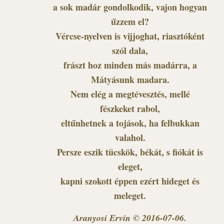
a sok madár gondolkodik, vajon hogyan
űzzem el?
Vércse-nyelven is vijjoghat, riasztóként
szól dala,
frászt hoz minden más madárra, a
Mátyásunk madara.
Nem elég a megtévesztés, mellé
fészkeket rabol,
eltűnhetnek a tojások, ha felbukkan
valahol.
Persze eszik tücskök, békát, s fiókát is
eleget,
kapni szokott éppen ezért hideget és
meleget.
Aranyosi Ervin © 2016-07-06.