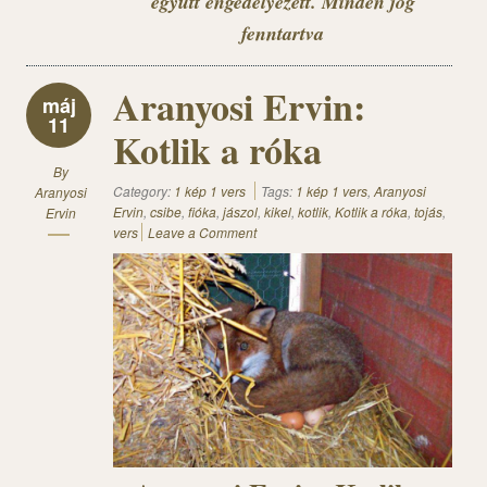
együtt engedélyezett. Minden jog
fenntartva
Aranyosi Ervin:
máj
11
Kotlik a róka
By
Category:
1 kép 1 vers
Tags:
1 kép 1 vers
,
Aranyosi
Aranyosi
Ervin
,
csibe
,
fióka
,
jászol
,
kikel
,
kotlik
,
Kotlik a róka
,
tojás
,
Ervin
vers
Leave a Comment