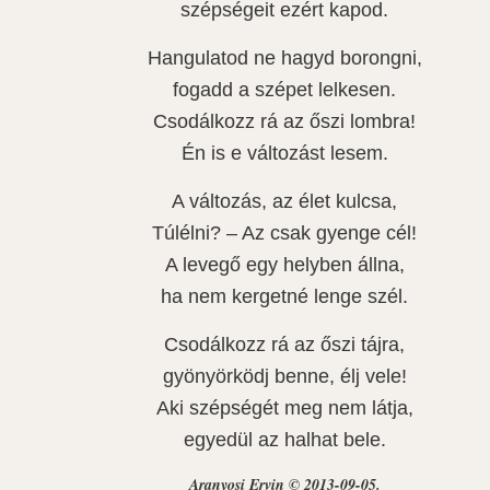
szépségeit ezért kapod.
Hangulatod ne hagyd borongni,
fogadd a szépet lelkesen.
Csodálkozz rá az őszi lombra!
Én is e változást lesem.
A változás, az élet kulcsa,
Túlélni? – Az csak gyenge cél!
A levegő egy helyben állna,
ha nem kergetné lenge szél.
Csodálkozz rá az őszi tájra,
gyönyörködj benne, élj vele!
Aki szépségét meg nem látja,
egyedül az halhat bele.
Aranyosi Ervin © 2013-09-05.