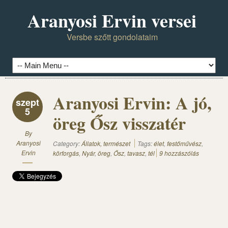
Aranyosi Ervin versei
Versbe szőtt gondolataim
Aranyosi Ervin: A jó,
szept
5
öreg Ősz visszatér
By
Aranyosi
Category:
Állatok, természet
Tags:
élet
,
festőművész
,
Ervin
körforgás
,
Nyár
,
öreg
,
Ősz
,
tavasz
,
tél
9 hozzászólás