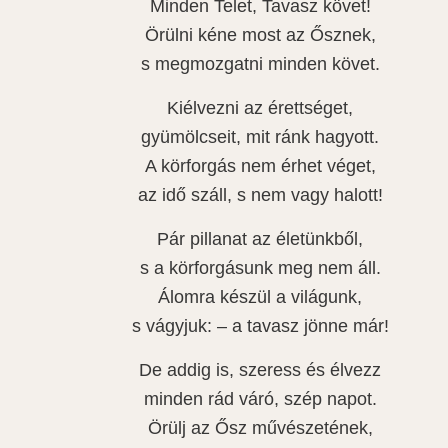
Minden Telet, Tavasz követ!
Örülni kéne most az Ősznek,
s megmozgatni minden követ.
Kiélvezni az érettséget,
gyümölcseit, mit ránk hagyott.
A körforgás nem érhet véget,
az idő száll, s nem vagy halott!
Pár pillanat az életünkből,
s a körforgásunk meg nem áll.
Álomra készül a világunk,
s vágyjuk: – a tavasz jönne már!
De addig is, szeress és élvezz
minden rád váró, szép napot.
Örülj az Ősz művészetének,