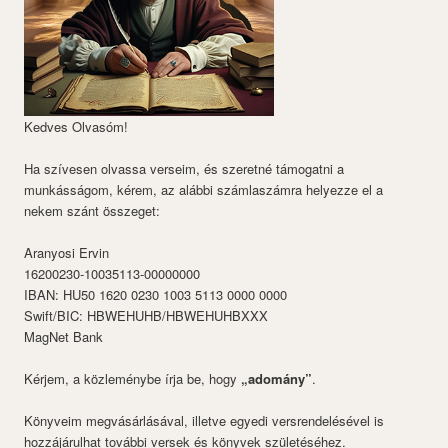
Kedves Olvasóm!
Ha szívesen olvassa verseim, és szeretné támogatni a
munkásságom, kérem, az alábbi számlaszámra helyezze el a
nekem szánt összeget:
Aranyosi Ervin
16200230-10035113-00000000
IBAN: HU50 1620 0230 1003 5113 0000 0000
Swift/BIC: HBWEHUHB/HBWEHUHBXXX
MagNet Bank
Kérjem, a közleménybe írja be, hogy
„adomány”
.
Könyveim megvásárlásával, illetve egyedi versrendelésével is
hozzájárulhat további versek és könyvek születéséhez.