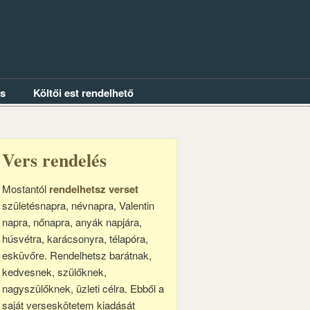
és
Költői est rendelhető
Vers rendelés
Mostantól
rendelhetsz verset
születésnapra, névnapra, Valentin
napra, nőnapra, anyák napjára,
húsvétra, karácsonyra, télapóra,
esküvőre. Rendelhetsz barátnak,
kedvesnek, szülőknek,
nagyszülőknek, üzleti célra. Ebből a
saját verseskötetem kiadását