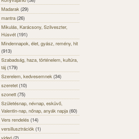
Madarak
(29)
mantra
(26)
Mikulás, Karácsony, Szilveszter,
Húsvét
(191)
Mindennapok, élet, gyász, remény, hit
(913)
Szabadság, haza, történelem, kultúra,
táj
(179)
Szerelem, kedvesemnek
(34)
szeretet
(10)
szonett
(75)
Születésnap, névnap, esküvő,
Valentin-nap, nőnap, anyák napja
(60)
Vers rendelés
(14)
versillusztrációk
(1)
videó
(2)