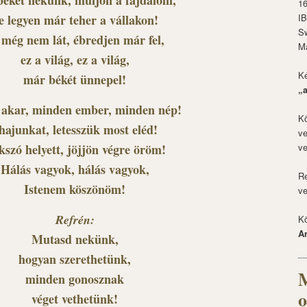
békét nekünk, múljon a fájdalom,
1
e legyen már teher a vállakon!
I
S
 még nem lát, ébredjen már fel,
M
ez a világ, ez a világ,
Ké
már békét ünnepel!
„
 akar, minden ember, minden nép!
Kö
hajunkat, letesszük most eléd!
ve
szó helyett, jöjjön végre öröm!
ve
Hálás vagyok, hálás vagyok,
Re
Istenem köszönöm!
ve
Refrén:
Kö
A
Mutasd nekünk,
hogyan szerethetünk,
M
minden gonosznak
o
véget vethetünk!