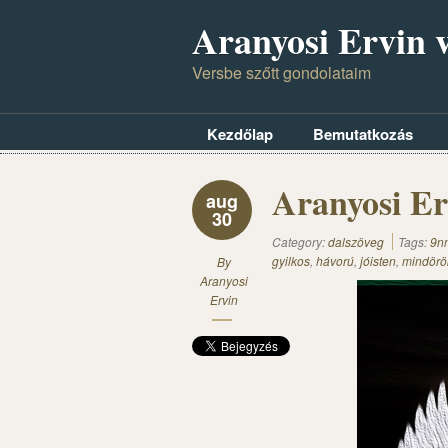
Aranyosi Ervin v
Versbe szőtt gondolataim
Kezdőlap
Bemutatkozás
Aranyosi Er
aug
30
Category:
dalszöveg
Tags:
9n
gyilkos
,
hávorú
,
jóisten
,
mindörö
By
Aranyosi
Ervin