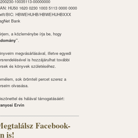
6200230-10035113-00000000
BAN: HU50 1620 0230 1003 5113 0000 0000
wift/BIC: HBWEHUHB/HBWEHUHBXXX
agNet Bank
rjem, a közleménybe írja be, hogy
adomány”
.
nyveim megvásárlásával, illetve egyedi
rsrendelésével is hozzájárulhat további
rsek és könyvek születéséhez.
mélem, sok örömteli percet szerez a
rseim olvasása.
szönettel és hálával támogatásáért:
ranyosi Ervin
egtalálsz Facebook-
n is!