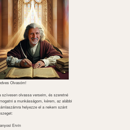
edves Olvasóm!
 szívesen olvassa verseim, és szeretné
mogatni a munkásságom, kérem, az alábbi
zámlaszámra helyezze el a nekem szánt
szeget:
anyosi Ervin