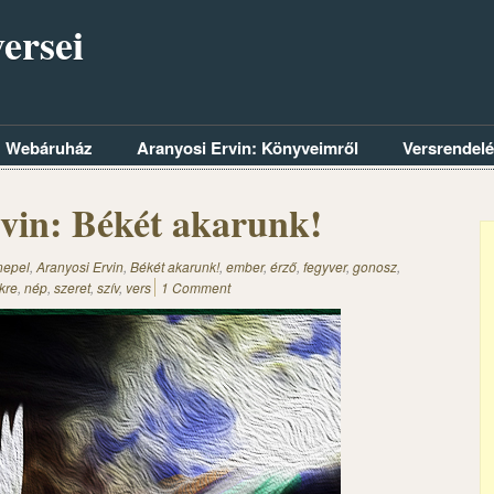
ersei
Webáruház
Aranyosi Ervin: Könyveimről
Versrendel
vin: Békét akarunk!
nepel
,
Aranyosi Ervin
,
Békét akarunk!
,
ember
,
érző
,
fegyver
,
gonosz
,
kre
,
nép
,
szeret
,
szív
,
vers
1 Comment