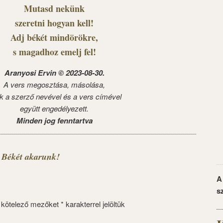
Mutasd nekünk
szeretni hogyan kell!
Adj békét mindörökre,
s magadhoz emelj fel!
Aranyosi Ervin © 2023-08-30.
A vers megosztása, másolása,
k a szerző nevével és a vers címével
együtt engedélyezett.
Minden jog fenntartva
 Békét akarunk!
A
s
 kötelező mezőket
*
karakterrel jelöltük