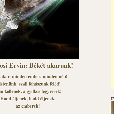
osi Ervin: Békét akarunk!
 akar, minden ember, minden nép!
istenünk, száll fohászunk feléd!
 kellenek, a gyilkos fegyverek!
Hadd éljenek, hadd éljenek,
T
az emberek!