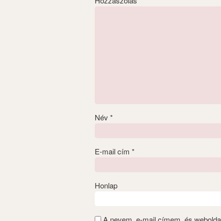
Hozzászólás
*
Név
*
E-mail cím
*
Honlap
A nevem, e-mail címem, és webold