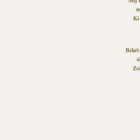
Adj 
n
Ki
Békét
ó
Zok