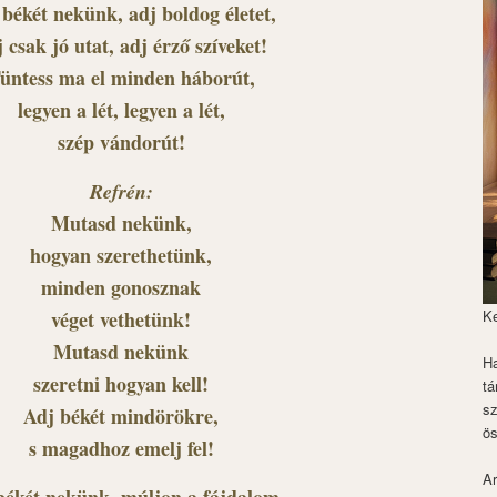
 békét nekünk, adj boldog életet,
 csak jó utat, adj érző szíveket!
üntess ma el minden háborút,
legyen a lét, legyen a lét,
szép vándorút!
Refrén:
Mutasd nekünk,
hogyan szerethetünk,
minden gonosznak
véget vethetünk!
K
Mutasd nekünk
Ha
szeretni hogyan kell!
tá
s
Adj békét mindörökre,
ös
s magadhoz emelj fel!
Ar