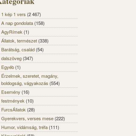
ategóriák
1 kép 1 vers
(2 467)
A nap gondolata
(158)
AgyRímek
(1)
Állatok, természet
(338)
Barátság, család
(54)
dalszöveg
(347)
Egyéb
(1)
Érzelmek, szeretet, magány,
boldogság, vágyakozás
(554)
Esemény
(16)
festmények
(10)
FurcsÁllatok
(28)
Gyerekvers, verses mese
(222)
Humor, vidámság, tréfa
(111)
Könyvajánló
(58)