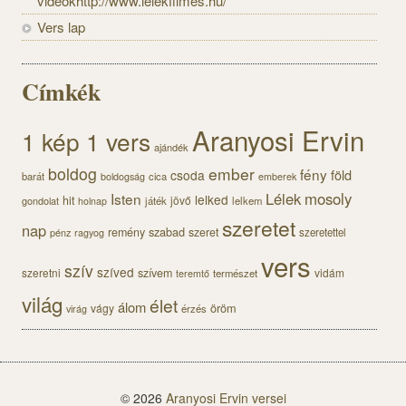
videókhttp://www.lelekfilmes.hu/
Vers lap
Címkék
Aranyosi Ervin
1 kép 1 vers
ajándék
boldog
ember
fény
föld
csoda
barát
cica
boldogság
emberek
Lélek
mosoly
Isten
lelked
hit
jövő
gondolat
játék
lelkem
holnap
szeretet
nap
szabad
remény
szeret
pénz
szeretettel
ragyog
vers
szív
szíved
szeretni
szívem
vidám
természet
teremtő
világ
élet
álom
öröm
vágy
érzés
virág
© 2026
Aranyosi Ervin versei