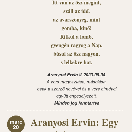
Itt van az ősz megint,
száll az idő,
az avarszőnyeg, mint
gomba, kinő!
Ritkul a lomb,
gyengén ragyog a Nap,
búsul az ősz nagyon,
s lelkekre hat.
Aranyosi Ervin © 2023-09-04.
A vers megosztása, másolása,
csak a szerző nevével és a vers címével
együtt engedélyezett.
Minden jog fenntartva
Aranyosi Ervin: Egy
márc
20