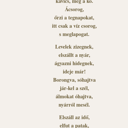
kavics, meg a kő.
Ácsorog,
őrzi a tegnapokat,
itt csak a víz csorog,
s meglapogat.
Levelek zizegnek,
elszállt a nyár,
ágyazni hidegnek,
ideje már!
Borongva, sóhajtva
jár-kel a szél,
álmokat óhajtva,
nyárról mesél.
Elszáll az idő,
elfut a patak,