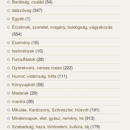
Barátság, család
(54)
dalszöveg
(347)
Egyéb
(1)
Érzelmek, szeretet, magány, boldogság, vágyakozás
(554)
Esemény
(16)
festmények
(10)
FurcsÁllatok
(28)
Gyerekvers, verses mese
(222)
Humor, vidámság, tréfa
(111)
Könyvajánló
(58)
Madarak
(29)
mantra
(26)
Mikulás, Karácsony, Szilveszter, Húsvét
(191)
Mindennapok, élet, gyász, remény, hit
(913)
Szabadság, haza, történelem, kultúra, táj
(179)