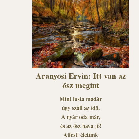
Aranyosi Ervin: Itt van az
ősz megint
Mint lusta madár
úgy száll az idő.
A nyár oda már,
és az ősz hava jő!
Átfesti életünk