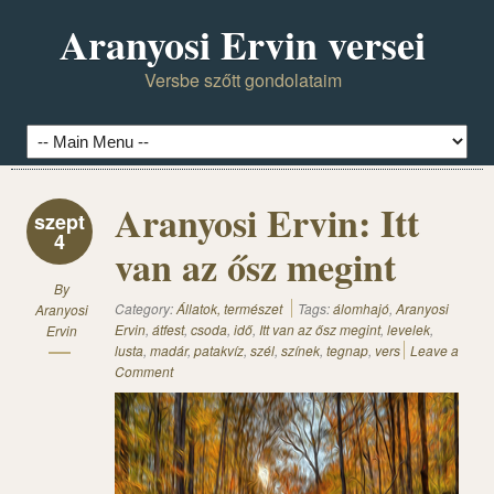
Aranyosi Ervin versei
Versbe szőtt gondolataim
Aranyosi Ervin: Itt
szept
4
van az ősz megint
By
Category:
Állatok, természet
Tags:
álomhajó
,
Aranyosi
Aranyosi
Ervin
,
átfest
,
csoda
,
idő
,
Itt van az ősz megint
,
levelek
,
Ervin
lusta
,
madár
,
patakvíz
,
szél
,
színek
,
tegnap
,
vers
Leave a
Comment