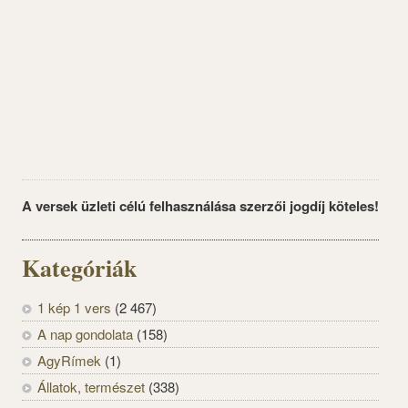
A versek üzleti célú felhasználása szerzői jogdíj köteles!
Kategóriák
1 kép 1 vers
(2 467)
A nap gondolata
(158)
AgyRímek
(1)
Állatok, természet
(338)