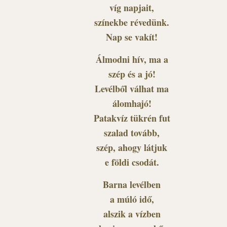
víg napjait,
színekbe révedünk.
Nap se vakít!
Álmodni hív, ma a
szép és a jó!
Levélből válhat ma
álomhajó!
Patakvíz tükrén fut
szalad tovább,
szép, ahogy látjuk
e földi csodát.
Barna levélben
a múló idő,
alszik a vízben