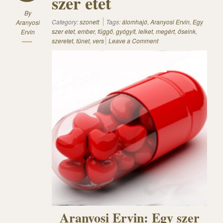
szer etet
By
Category:
szonett
Tags:
álomhajó
,
Aranyosi Ervin
,
Egy
Aranyosi
szer etet
,
ember
,
függő
,
gyógyít
,
lelket
,
megért
,
őseink
,
Ervin
szeretet
,
tünet
,
vers
Leave a Comment
Aranyosi Ervin: Egy szer