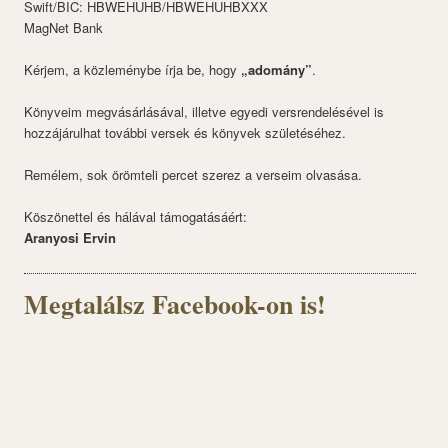
Swift/BIC: HBWEHUHB/HBWEHUHBXXX
MagNet Bank
Kérjem, a közleménybe írja be, hogy
„adomány”
.
Könyveim megvásárlásával, illetve egyedi versrendelésével is
hozzájárulhat további versek és könyvek születéséhez.
Remélem, sok örömteli percet szerez a verseim olvasása.
Köszönettel és hálával támogatásáért:
Aranyosi Ervin
Megtalálsz Facebook-on is!