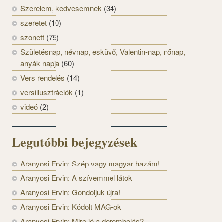
Szerelem, kedvesemnek
(34)
szeretet
(10)
szonett
(75)
Születésnap, névnap, esküvő, Valentin-nap, nőnap,
anyák napja
(60)
Vers rendelés
(14)
versillusztrációk
(1)
videó
(2)
Legutóbbi bejegyzések
Aranyosi Ervin: Szép vagy magyar hazám!
Aranyosi Ervin: A szívemmel látok
Aranyosi Ervin: Gondoljuk újra!
Aranyosi Ervin: Kódolt MAG-ok
Aranyosi Ervin: Mire jó a dorombolás?