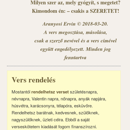
Milyen szer az, mely gyógyít, s megetet?
Kimondom én: – csakis a SZERETET!
Aranyosi Ervin © 2018-03-20.
A vers megosztása, másolása,
csak a szerző nevével és a vers címével
együtt engedélyezett. Minden jog
fenntartva
Vers rendelés
Mostantól
rendelhetsz verset
születésnapra,
névnapra, Valentin napra, nőnapra, anyák napjára,
húsvétra, karácsonyra, télapóra, esküvőre.
Rendelhetsz barátnak, kedvesnek, szülőknek,
nagyszülőknek, üzleti célra. Ebből a saját
verseskötetem kiadását fogom finanszírozni.