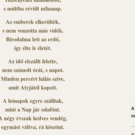
s múltba révült néhanap.
Az emberek elkerülték,
s nem vonzotta más vidék.
Birodalma lett az erdő,
így élte le életét.
Az idő elszállt felette,
nem számolt órát, s napot.
Minden percért hálás szíve,
amit Atyjától kapott.
A hónapok egyre szálltak,
A
mint a Nap jár odafönt.
s
A négy évszak kedves vendég,
egymást váltva, rá köszönt.