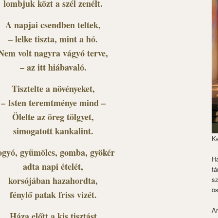
lombjuk közt a szél zenélt.
A napjai csendben teltek,
– lelke tiszta, mint a hó.
Nem volt nagyra vágyó terve,
– az itt hiábavaló.
Tisztelte a növényeket,
– Isten teremtménye mind –
Ölelte az öreg tölgyet,
simogatott kankalint.
K
gyó, gyümölcs, gomba, gyökér
Ha
adta napi ételét,
tá
korsójában hazahordta,
s
ös
fénylő patak friss vizét.
Ar
Háza előtt a kis tisztást