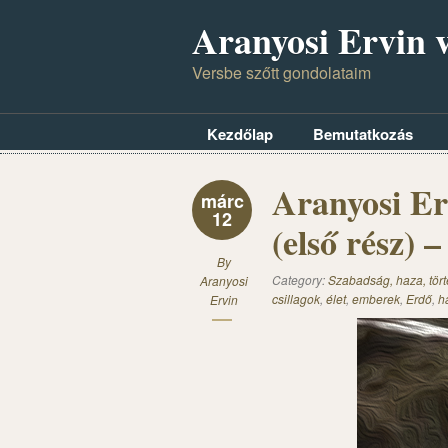
Aranyosi Ervin v
Versbe szőtt gondolataim
Kezdőlap
Bemutatkozás
Aranyosi Er
márc
12
(első rész) 
By
Category:
Szabadság, haza, törté
Aranyosi
csillagok
,
élet
,
emberek
,
Erdő
,
h
Ervin