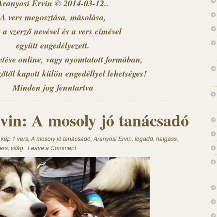
Aranyosi Ervin © 2014-03-12..
A vers megosztása, másolása,
 a szerző nevével és a vers címével
együtt engedélyezett.
etése online, vagy nyomtatott formában,
zőtől kapott külön engedéllyel lehetséges!
Minden jog fenntartva
vin: A mosoly jó tanácsadó
 kép 1 vers
,
A mosoly jó tanácsadó
,
Aranyosi Ervin
,
fogadd
,
halgass
,
ers
,
világ
Leave a Comment