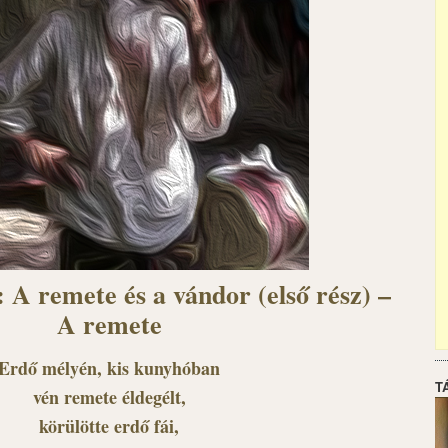
 A remete és a vándor (első rész) –
A remete
Erdő mélyén, kis kunyhóban
T
vén remete éldegélt,
körülötte erdő fái,