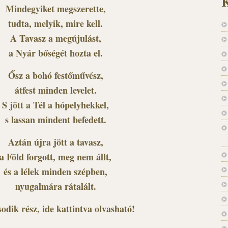
K
Mindegyiket megszerette,
tudta, melyik, mire kell.
A Tavasz a megújulást,
a Nyár bőségét hozta el.
Ősz a bohó festőművész,
átfest minden levelet.
S jött a Tél a hópelyhekkel,
s lassan mindent befedett.
Aztán újra jött a tavasz,
a Föld forgott, meg nem állt,
és a lélek minden szépben,
nyugalmára rátalált.
odik rész,
ide kattintva olvasható!