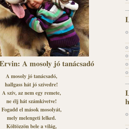
L
Ervin: A mosoly jó tanácsadó
A mosoly jó tanácsadó,
hallgass hát jó szívedre!
L
A szív, az nem egy remete,
h
ne élj hát számkivetve!
Fogadd el mások mosolyát,
mely melengeti lelked.
Költözzön bele a világ,