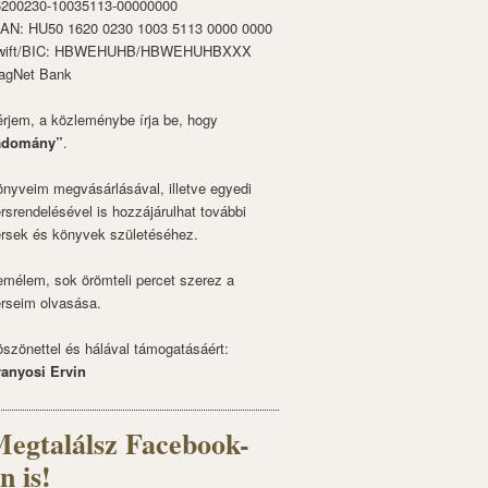
6200230-10035113-00000000
BAN: HU50 1620 0230 1003 5113 0000 0000
wift/BIC: HBWEHUHB/HBWEHUHBXXX
agNet Bank
rjem, a közleménybe írja be, hogy
adomány”
.
nyveim megvásárlásával, illetve egyedi
rsrendelésével is hozzájárulhat további
rsek és könyvek születéséhez.
mélem, sok örömteli percet szerez a
rseim olvasása.
szönettel és hálával támogatásáért:
ranyosi Ervin
egtalálsz Facebook-
n is!