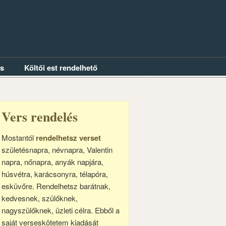
és
Költői est rendelhető
Vers rendelés
Mostantól
rendelhetsz verset
születésnapra, névnapra, Valentin
napra, nőnapra, anyák napjára,
húsvétra, karácsonyra, télapóra,
esküvőre. Rendelhetsz barátnak,
kedvesnek, szülőknek,
nagyszülőknek, üzleti célra. Ebből a
saját verseskötetem kiadását