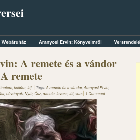
ersei
Webáruház
Aranyosi Ervin: Könyveimről
Versrendel
vin: A remete és a vándor
– A remete
nelem, kultúra, táj
Tags:
A remete és a vándor
,
Aranyosi Ervin
,
ála
,
növények
,
Nyár
,
Ősz
,
remete
,
tavasz
,
tél
,
vers
1 Comment