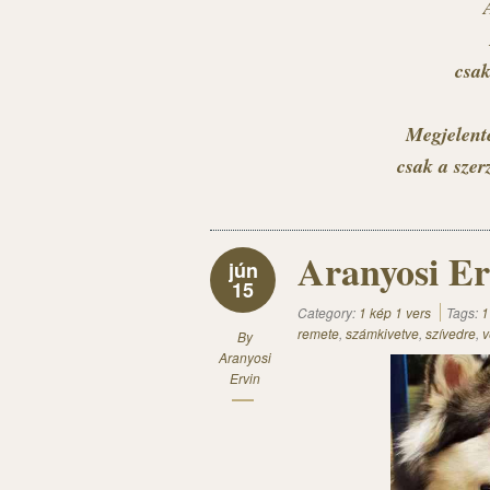
csak
Megjelent
csak
a szer
Aranyosi Er
jún
15
Category:
1 kép 1 vers
Tags:
1
remete
,
számkivetve
,
szívedre
,
v
By
Aranyosi
Ervin