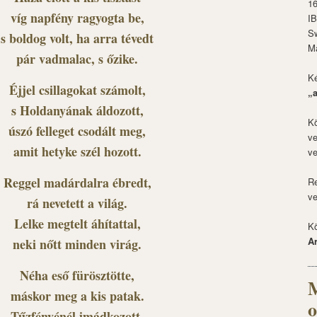
1
víg napfény ragyogta be,
I
S
s boldog volt, ha arra tévedt
M
pár vadmalac, s őzike.
Ké
Éjjel csillagokat számolt,
„
s Holdanyának áldozott,
Kö
úszó felleget csodált meg,
ve
amit hetyke szél hozott.
ve
Reggel madárdalra ébredt,
Re
ve
rá nevetett a világ.
Lelke megtelt áhítattal,
Kö
A
neki nőtt minden virág.
Néha eső fürösztötte,
M
máskor meg a kis patak.
o
Tűzfényénél imádkozott,