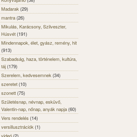
Madarak
(29)
mantra
(26)
Mikulás, Karácsony, Szilveszter,
Húsvét
(191)
Mindennapok, élet, gyász, remény, hit
(913)
Szabadság, haza, történelem, kultúra,
táj
(179)
Szerelem, kedvesemnek
(34)
szeretet
(10)
szonett
(75)
Születésnap, névnap, esküvő,
Valentin-nap, nőnap, anyák napja
(60)
Vers rendelés
(14)
versillusztrációk
(1)
videó
(2)