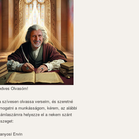
edves Olvasóm!
 szívesen olvassa verseim, és szeretné
mogatni a munkásságom, kérem, az alábbi
zámlaszámra helyezze el a nekem szánt
szeget:
anyosi Ervin