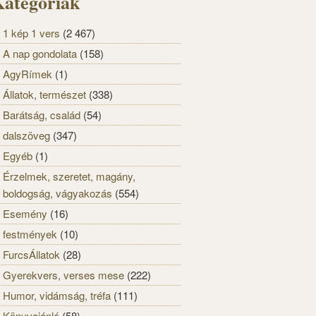
ategóriák
1 kép 1 vers
(2 467)
A nap gondolata
(158)
AgyRímek
(1)
Állatok, természet
(338)
Barátság, család
(54)
dalszöveg
(347)
Egyéb
(1)
Érzelmek, szeretet, magány,
boldogság, vágyakozás
(554)
Esemény
(16)
festmények
(10)
FurcsÁllatok
(28)
Gyerekvers, verses mese
(222)
Humor, vidámság, tréfa
(111)
Könyvajánló
(58)