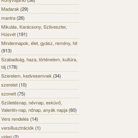
Madarak
(29)
mantra
(26)
Mikulás, Karácsony, Szilveszter,
Húsvét
(191)
Mindennapok, élet, gyász, remény, hit
(913)
Szabadság, haza, történelem, kultúra,
táj
(178)
Szerelem, kedvesemnek
(34)
szeretet
(10)
szonett
(75)
Születésnap, névnap, esküvő,
Valentin-nap, nőnap, anyák napja
(60)
Vers rendelés
(14)
versillusztrációk
(1)
videó
(2)