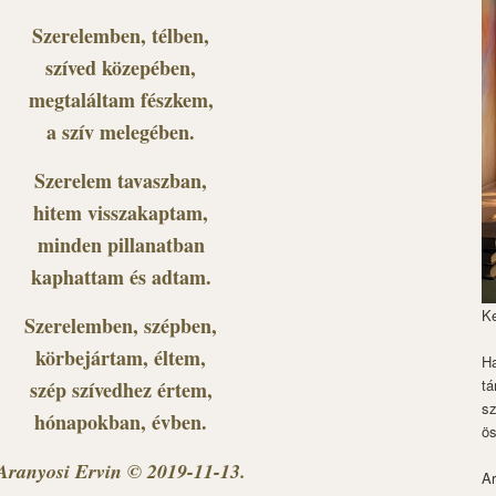
Szerelemben, télben,
szíved közepében,
megtaláltam fészkem,
a szív melegében.
Szerelem tavaszban,
hitem visszakaptam,
minden pillanatban
kaphattam és adtam.
K
Szerelemben, szépben,
körbejártam, éltem,
Ha
tá
szép szívedhez értem,
s
hónapokban, évben.
ös
Aranyosi Ervin © 2019-11-13.
Ar