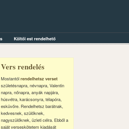
és
Költői est rendelhető
Vers rendelés
Mostantól
rendelhetsz verset
születésnapra, névnapra, Valentin
napra, nőnapra, anyák napjára,
húsvétra, karácsonyra, télapóra,
esküvőre. Rendelhetsz barátnak,
kedvesnek, szülőknek,
nagyszülőknek, üzleti célra. Ebből a
saját verseskötetem kiadását