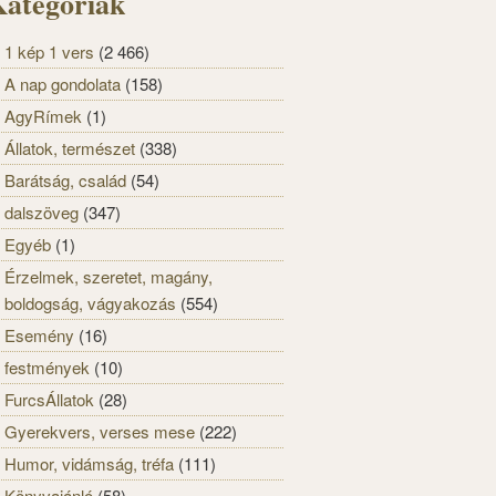
ategóriák
1 kép 1 vers
(2 466)
A nap gondolata
(158)
AgyRímek
(1)
Állatok, természet
(338)
Barátság, család
(54)
dalszöveg
(347)
Egyéb
(1)
Érzelmek, szeretet, magány,
boldogság, vágyakozás
(554)
Esemény
(16)
festmények
(10)
FurcsÁllatok
(28)
Gyerekvers, verses mese
(222)
Humor, vidámság, tréfa
(111)
Könyvajánló
(58)