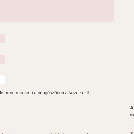
alcímem mentése a böngészőben a következő
A
s