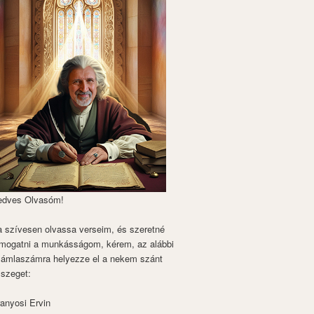
edves Olvasóm!
 szívesen olvassa verseim, és szeretné
mogatni a munkásságom, kérem, az alábbi
zámlaszámra helyezze el a nekem szánt
szeget:
anyosi Ervin