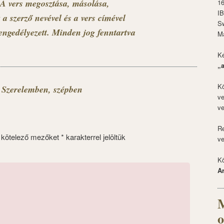
A vers megosztása, másolása,
1
I
 a szerző nevével és a vers címével
S
engedélyezett. Minden jog fenntartva
M
Ké
„
Kö
 Szerelemben, szépben
ve
ve
Re
 kötelező mezőket
*
karakterrel jelöltük
ve
Kö
A
M
o