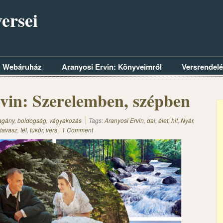
ersei
Webáruház
Aranyosi Ervin: Könyveimről
Versrendel
vin: Szerelemben, szépben
magány, boldogság, vágyakozás
Tags:
Aranyosi Ervin
,
dal
,
élet
,
hit
,
Nyár
,
tavasz
,
tél
,
tükör
,
vers
1 Comment