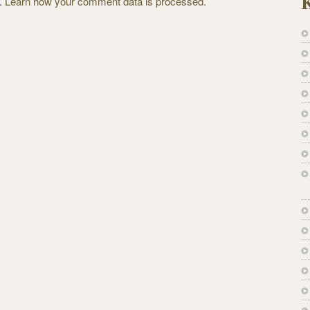
K
m.
Learn how your comment data is processed.