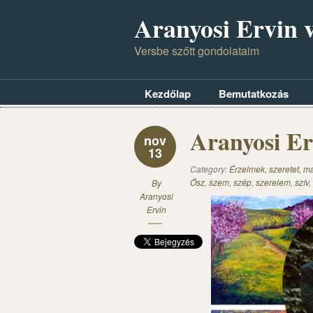
Aranyosi Ervin v
Versbe szőtt gondolataim
Kezdőlap
Bemutatkozás
Aranyosi Er
nov
13
Category:
Érzelmek, szeretet, 
Ősz
,
szem
,
szép
,
szerelem
,
szív
,
By
Aranyosi
Ervin