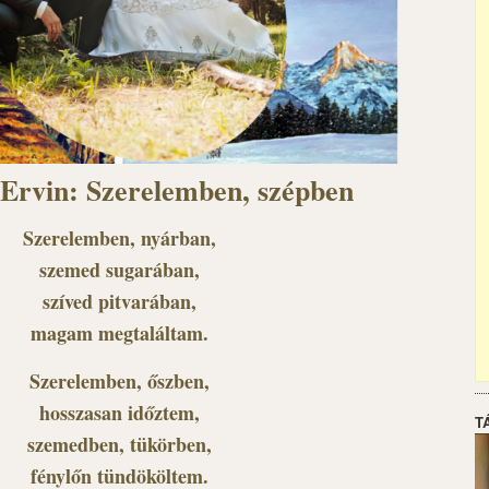
 Ervin: Szerelemben, szépben
Szerelemben, nyárban,
szemed sugarában,
szíved pitvarában,
magam megtaláltam.
Szerelemben, őszben,
hosszasan időztem,
T
szemedben, tükörben,
fénylőn tündököltem.