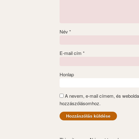
Név
*
E-mail cím
*
Honlap
A nevem, e-mail címem, és webold
hozzászólásomhoz.