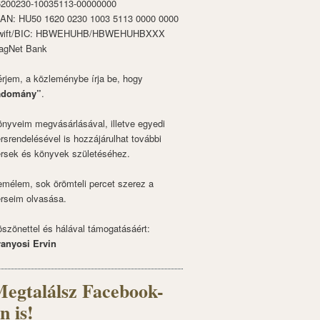
6200230-10035113-00000000
BAN: HU50 1620 0230 1003 5113 0000 0000
wift/BIC: HBWEHUHB/HBWEHUHBXXX
agNet Bank
rjem, a közleménybe írja be, hogy
adomány”
.
nyveim megvásárlásával, illetve egyedi
rsrendelésével is hozzájárulhat további
rsek és könyvek születéséhez.
mélem, sok örömteli percet szerez a
rseim olvasása.
szönettel és hálával támogatásáért:
ranyosi Ervin
egtalálsz Facebook-
n is!