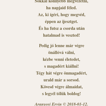
Sokkal könnyebb megvezetni,
ha napjaid féled.
Az, ki ígéri, hogy megvéd,
éppen az ijesztget.
És ha futsz a csorda után
hatalmad is veszted!
Pedig jó lenne már végre
önállóvá válni,
kézbe venni életedet,
s magadért kiállni!
Tégy hát végre önmagadért,
urald már a sorsod.
Kövesd végre álmaidat,
s legyél tőlük boldog!
Aranyosi Ervin © 2018-01-12.