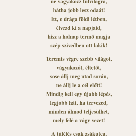
ne vágyakozz túlvilágra,
hátha jobb lesz odaát!
Itt, e drága földi létben,
élvezd ki a napjaid,
hisz a holnap termő magja
szép szívedben ott lakik!
Teremts végre szebb világot,
vágyakozót, éltetőt,
sose állj meg utad során,
ne állj le a cél előtt!
Mindig kell egy újabb lépés,
legjobb hát, ha tervezed,
minden álmod teljesülhet,
mely felé a vágy vezet!
A túlélés csak zsákutca,