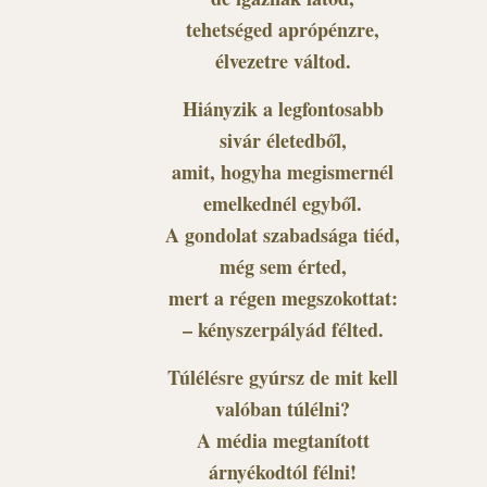
tehetséged aprópénzre,
élvezetre váltod.
Hiányzik a legfontosabb
sivár életedből,
amit, hogyha megismernél
emelkednél egyből.
A gondolat szabadsága tiéd,
még sem érted,
mert a régen megszokottat:
– kényszerpályád félted.
Túlélésre gyúrsz de mit kell
valóban túlélni?
A média megtanított
árnyékodtól félni!