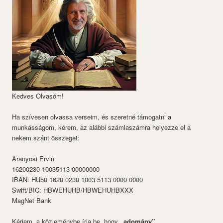
Kedves Olvasóm!
Ha szívesen olvassa verseim, és szeretné támogatni a
munkásságom, kérem, az alábbi számlaszámra helyezze el a
nekem szánt összeget:
Aranyosi Ervin
16200230-10035113-00000000
IBAN: HU50 1620 0230 1003 5113 0000 0000
Swift/BIC: HBWEHUHB/HBWEHUHBXXX
MagNet Bank
Kérjem, a közleménybe írja be, hogy
„adomány”
.