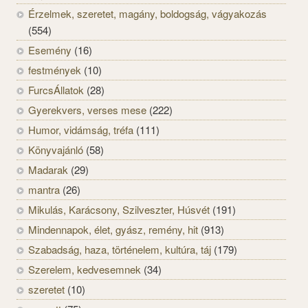
Érzelmek, szeretet, magány, boldogság, vágyakozás
(554)
Esemény
(16)
festmények
(10)
FurcsÁllatok
(28)
Gyerekvers, verses mese
(222)
Humor, vidámság, tréfa
(111)
Könyvajánló
(58)
Madarak
(29)
mantra
(26)
Mikulás, Karácsony, Szilveszter, Húsvét
(191)
Mindennapok, élet, gyász, remény, hit
(913)
Szabadság, haza, történelem, kultúra, táj
(179)
Szerelem, kedvesemnek
(34)
szeretet
(10)