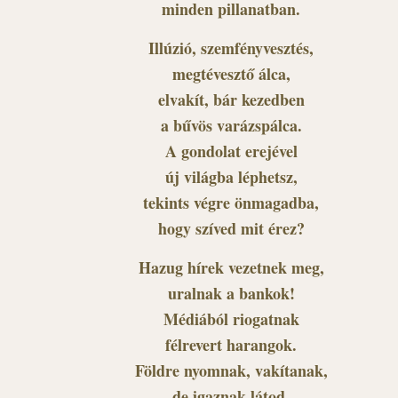
minden pillanatban.
Illúzió, szemfényvesztés,
megtévesztő álca,
elvakít, bár kezedben
a bűvös varázspálca.
A gondolat erejével
új világba léphetsz,
tekints végre önmagadba,
hogy szíved mit érez?
Hazug hírek vezetnek meg,
uralnak a bankok!
Médiából riogatnak
félrevert harangok.
Földre nyomnak, vakítanak,
de igaznak látod,