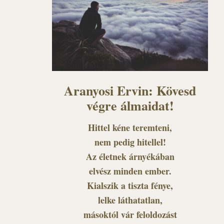
Aranyosi Ervin: Kövesd
végre álmaidat!
Hittel kéne teremteni,
nem pedig hitellel!
Az életnek árnyékában
elvész minden ember.
Kialszik a tiszta fénye,
lelke láthatatlan,
másoktól vár feloldozást