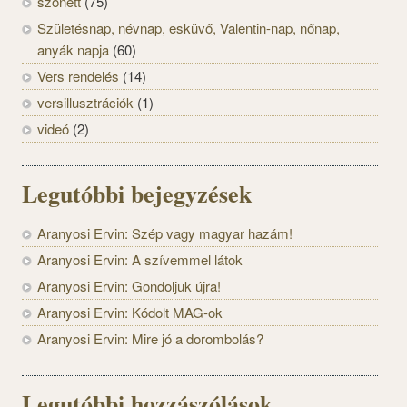
szonett
(75)
Születésnap, névnap, esküvő, Valentin-nap, nőnap,
anyák napja
(60)
Vers rendelés
(14)
versillusztrációk
(1)
videó
(2)
Legutóbbi bejegyzések
Aranyosi Ervin: Szép vagy magyar hazám!
Aranyosi Ervin: A szívemmel látok
Aranyosi Ervin: Gondoljuk újra!
Aranyosi Ervin: Kódolt MAG-ok
Aranyosi Ervin: Mire jó a dorombolás?
Legutóbbi hozzászólások