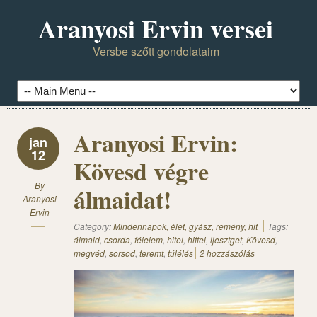
Aranyosi Ervin versei
Versbe szőtt gondolataim
Aranyosi Ervin:
jan
12
Kövesd végre
By
álmaidat!
Aranyosi
Ervin
Category:
Mindennapok, élet, gyász, remény, hit
Tags:
álmaid
,
csorda
,
félelem
,
hitel
,
hittel
,
ijesztget
,
Kövesd
,
megvéd
,
sorsod
,
teremt
,
túlélés
2 hozzászólás