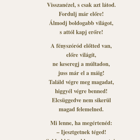
Visszanézel, s csak azt látod.
Fordulj már előre!
Álmodj boldogabb világot,
s attól kapj erőre!
A fényszóród előtted van,
előre világít,
ne keseregj a múltadon,
juss már el a máig!
Találd végre meg magadat,
higgyél végre benned!
Elcsüggedve nem sikerül
magad felemelned.
Mi lenne, ha megértenéd:
– Ijesztgetnek téged!