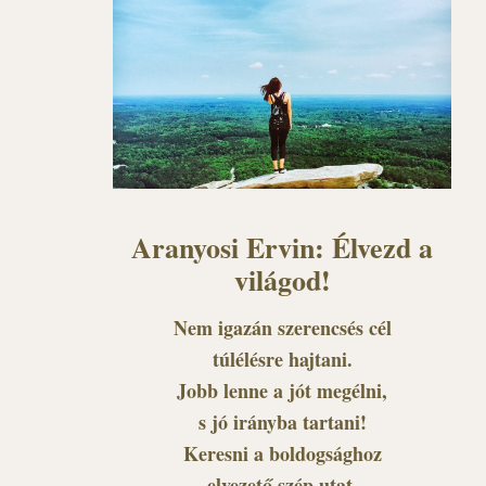
Aranyosi Ervin: Élvezd a
világod!
Nem igazán szerencsés cél
túlélésre hajtani.
Jobb lenne a jót megélni,
s jó irányba tartani!
Keresni a boldogsághoz
elvezető szép utat,