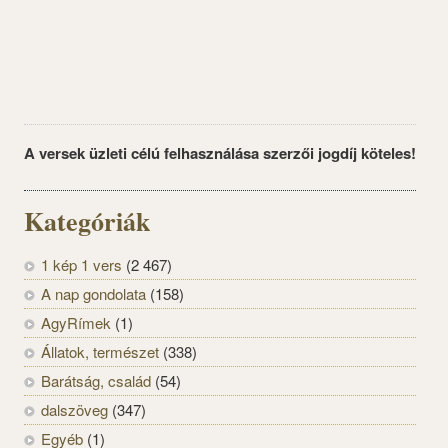
A versek üzleti célú felhasználása szerzői jogdíj köteles!
Kategóriák
1 kép 1 vers
(2 467)
A nap gondolata
(158)
AgyRímek
(1)
Állatok, természet
(338)
Barátság, család
(54)
dalszöveg
(347)
Egyéb
(1)