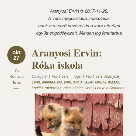
Aranyosi Ervin © 2017-11-28.
A vers megosztása, másolása,
csak a szerző nevével és a vers címével
együtt engedélyezett. Minden jog fenntartva
Aranyosi Ervin:
okt
27
Róka iskola
By
Category:
1 kép 1 vers
Tags:
1 kép 1 vers
,
Aranyosi
Aranyosi
Ervin
,
élelmes
,
élő
,
enni
,
iskola
,
lelket
,
lopunk
,
mások
,
Ervin
öncélú
,
ravaszság
,
róka
,
túlélés
,
vers
Leave a Comment