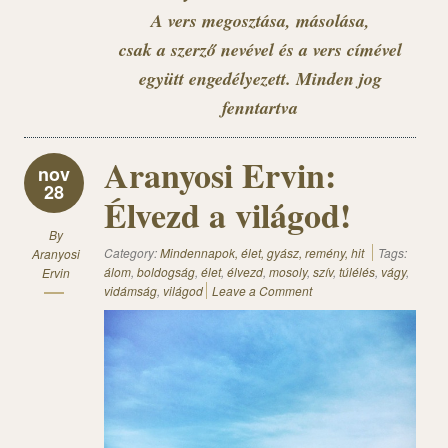
A vers megosztása, másolása,
csak a szerző nevével és a vers címével
együtt engedélyezett. Minden jog
fenntartva
Aranyosi Ervin:
nov
28
Élvezd a világod!
By
Category:
Mindennapok, élet, gyász, remény, hit
Tags:
Aranyosi
álom
,
boldogság
,
élet
,
élvezd
,
mosoly
,
szív
,
túlélés
,
vágy
,
Ervin
vidámság
,
világod
Leave a Comment