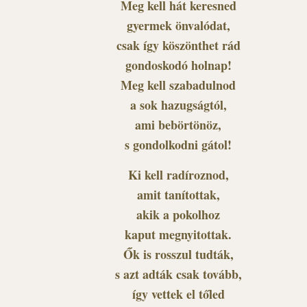
Meg kell hát keresned
gyermek önvalódat,
csak így köszönthet rád
gondoskodó holnap!
Meg kell szabadulnod
a sok hazugságtól,
ami bebörtönöz,
s gondolkodni gátol!
Ki kell radíroznod,
amit tanítottak,
akik a pokolhoz
kaput megnyitottak.
Ők is rosszul tudták,
s azt adták csak tovább,
így vettek el tőled