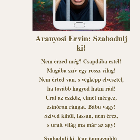
Aranyosi Ervin: Szabadulj
ki!
Nem érzed még? Csapdába estél!
Magába szív egy rossz világ!
Nem érted van, s végképp elvesztél,
ha tovább hagyod hatni rád!
Ural az eszköz, elmét mérgez,
zsinóron rángat. Bábu vagy!
Szíved kihűl, lassan, nem érez,
s uralt világ ma már az agy!
Szabadulj ki, légy önmagaddá,