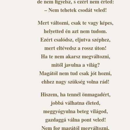
de nem figyelsz, s ezért nem érted:
– Nem tehetek csodát veled!
Mert változni, csak te vagy képes,
helyetted én azt nem tudom.
Ezért csalódsz, eljutva széphez,
mert eltévedsz a rossz úton!
Ha te nem akarsz megváltozni,
mitől javulna a világ?
Magától nem tud csak jót hozni,
ehhez nagy szükség volna rád!
Hiszem, ha tennél önmagadért,
jobbá válhatna életed,
meggyógyulna beteg világod,
gazdaggá válna pont veled!
Nem fog magától megváltozni,