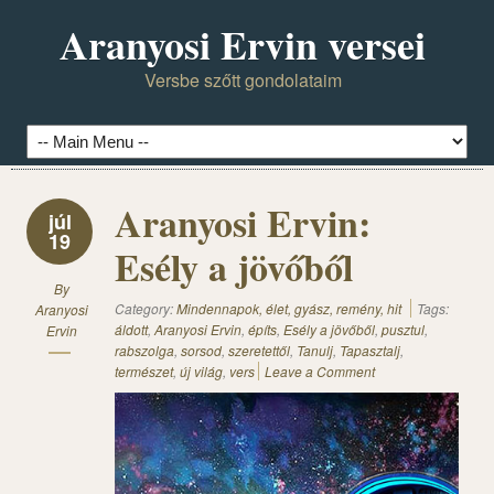
Aranyosi Ervin versei
Versbe szőtt gondolataim
Aranyosi Ervin:
júl
19
Esély a jövőből
By
Category:
Mindennapok, élet, gyász, remény, hit
Tags:
Aranyosi
áldott
,
Aranyosi Ervin
,
építs
,
Esély a jövőből
,
pusztul
,
Ervin
rabszolga
,
sorsod
,
szeretettől
,
Tanulj
,
Tapasztalj
,
természet
,
új világ
,
vers
Leave a Comment