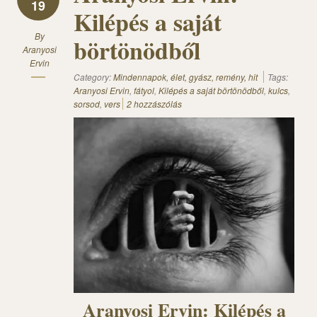
19
Kilépés a saját
By
börtönödből
Aranyosi
Ervin
Category:
Mindennapok, élet, gyász, remény, hit
Tags:
Aranyosi Ervin
,
fátyol
,
Kilépés a saját börtönödből
,
kulcs
,
sorsod
,
vers
2 hozzászólás
Aranyosi Ervin: Kilépés a