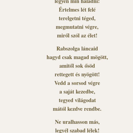
legyen min haladni!
Értelmes lét felé
terelgetni téged,
megmutatni végre,
miről szól az élet!
Rabszolga láncaid
hagyd csak magad mögött,
amitől sok ősöd
rettegett és nyögött!
Vedd a sorsod végre
a saját kezedbe,
tegyed világodat
mától kezdve rendbe.
Ne uralhasson más,
legyél szabad lélek!