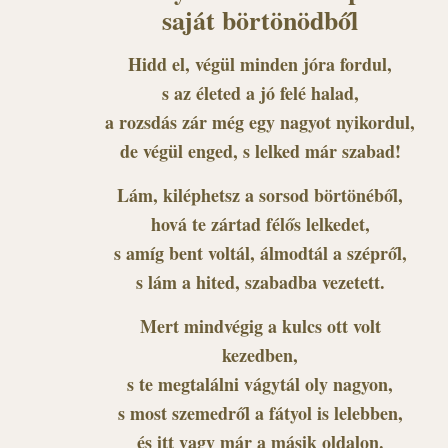
saját börtönödből
Hidd el, végül minden jóra fordul,
s az életed a jó felé halad,
a rozsdás zár még egy nagyot nyikordul,
de végül enged, s lelked már szabad!
Lám, kiléphetsz a sorsod börtönéből,
hová te zártad félős lelkedet,
s amíg bent voltál, álmodtál a szépről,
s lám a hited, szabadba vezetett.
Mert mindvégig a kulcs ott volt
kezedben,
s te megtalálni vágytál oly nagyon,
s most szemedről a fátyol is lelebben,
és itt vagy már a másik oldalon.