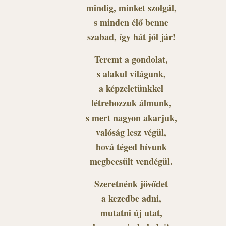
mindig, minket szolgál,
s minden élő benne
szabad, így hát jól jár!
Teremt a gondolat,
s alakul világunk,
a képzeletünkkel
létrehozzuk álmunk,
s mert nagyon akarjuk,
valóság lesz végül,
hová téged hívunk
megbecsült vendégül.
Szeretnénk jövődet
a kezedbe adni,
mutatni új utat,