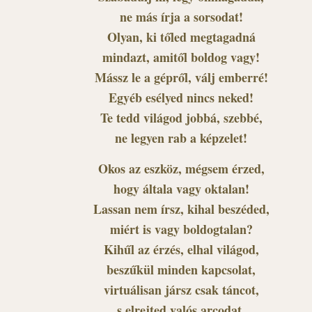
ne más írja a sorsodat!
Olyan, ki tőled megtagadná
mindazt, amitől boldog vagy!
Mássz le a gépről, válj emberré!
Egyéb esélyed nincs neked!
Te tedd világod jobbá, szebbé,
ne legyen rab a képzelet!
Okos az eszköz, mégsem érzed,
hogy általa vagy oktalan!
Lassan nem írsz, kihal beszéded,
miért is vagy boldogtalan?
Kihűl az érzés, elhal világod,
beszűkül minden kapcsolat,
virtuálisan jársz csak táncot,
s elrejted valós arcodat.