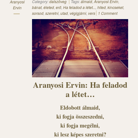
Category:
dalszöveg
Tags:
álmaid
,
Aranyosi Ervin
,
Aranyosi
bánat
,
életed
,
erő
,
Ha feladod a létet...
,
hited
,
kincseket
,
Ervin
sorsod
,
szeretni
,
utad
,
végigjárni
,
vers
1 Comment
Aranyosi Ervin: Ha feladod
a létet…
Eldobott álmaid,
ki fogja összeszedni,
ki fogja megélni,
ki lesz képes szeretni?