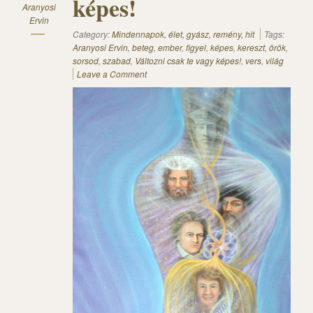
képes!
Aranyosi
Ervin
Category:
Mindennapok, élet, gyász, remény, hit
Tags:
Aranyosi Ervin
,
beteg
,
ember
,
figyel
,
képes
,
kereszt
,
örök
,
sorsod
,
szabad
,
Változni csak te vagy képes!
,
vers
,
világ
Leave a Comment