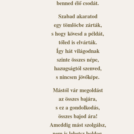
benned élő csodát.
Szabad akaratod
egy tömlöcbe zárták,
s hogy kövesd a példát,
tőled is elvárták.
Így hát világodnak
szinte összes népe,
hazugságtól szenved,
s nincsen jövőképe.
Mástól vár megoldást
az összes bajára,
s ez a gondolkodás,
összes bajod ára!
Ameddig mást szolgálsz,
nem is lehetsz boldog,