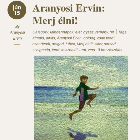
Aranyosi Ervin:
jún
15
Merj élni!
By
Category:
Mindennapok, élet, gyász, remény, hit
Tags:
Aranyosi
álmaid
,
alvás
,
Aranyosi Ervin
,
boldog
,
csak tedd!
,
Ervin
csendesül
,
dolgod
,
Lélek
,
Merj élni!
,
siker
,
sorsod
,
szolgaság
,
tedd
,
tetszhalál
,
ural
,
vers
9 hozzászólás