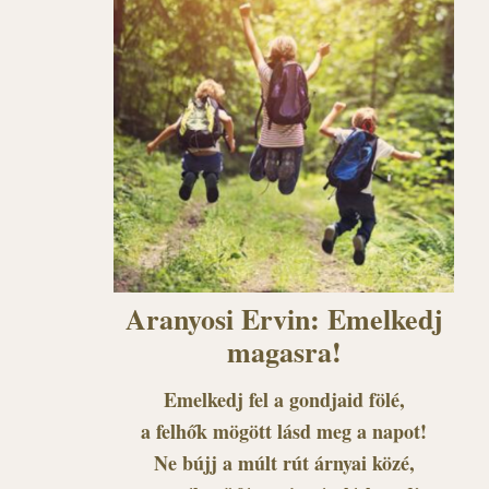
Aranyosi Ervin: Emelkedj
magasra!
Emelkedj fel a gondjaid fölé,
a felhők mögött lásd meg a napot!
Ne bújj a múlt rút árnyai közé,