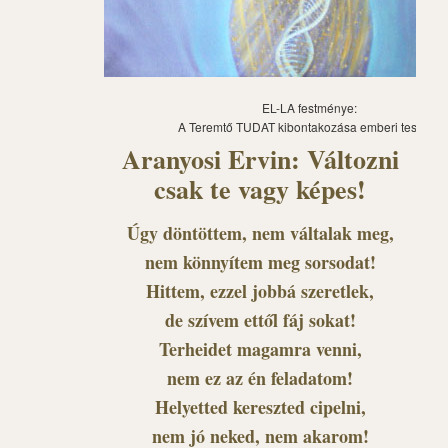
EL-LA festménye:
A Teremtő TUDAT kibontakozása emberi testben
Aranyosi Ervin: Változni
csak te vagy képes!
Úgy döntöttem, nem váltalak meg,
nem könnyítem meg sorsodat!
Hittem, ezzel jobbá szeretlek,
de szívem ettől fáj sokat!
Terheidet magamra venni,
nem ez az én feladatom!
Helyetted kereszted cipelni,
nem jó neked, nem akarom!