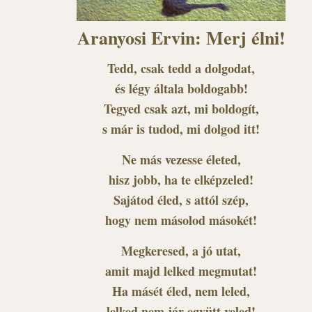
Aranyosi Ervin: Merj élni!
Tedd, csak tedd a dolgodat,
és légy általa boldogabb!
Tegyed csak azt, mi boldogít,
s már is tudod, mi dolgod itt!
Ne más vezesse életed,
hisz jobb, ha te elképzeled!
Sajátod éled, s attól szép,
hogy nem másolod másokét!
Megkeresed, a jó utat,
amit majd lelked megmutat!
Ha másét éled, nem leled,
lelked nem jár együtt veled!