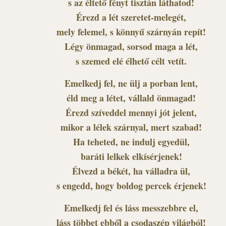
s az éltető fényt tisztán láthatod!
Érezd a lét szeretet-melegét,
mely felemel, s könnyű szárnyán repít!
Légy önmagad, sorsod maga a lét,
s szemed elé élhető célt vetít.
Emelkedj fel, ne ülj a porban lent,
éld meg a létet, vállald önmagad!
Érezd szíveddel mennyi jót jelent,
mikor a lélek szárnyal, mert szabad!
Ha teheted, ne indulj egyedül,
baráti lelkek elkísérjenek!
Élvezd a békét, ha válladra ül,
s engedd, hogy boldog percek érjenek!
Emelkedj fel és láss messzebbre el,
láss többet ebből a csodaszép világból!