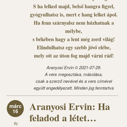
S ha lelked majd, belső hangra figyel,
gyógyulhatsz is, mert e hang lelket ápol.
Ha fenn szárnyalsz nem húzhatnak a
mélybe,
s békében hagy a lent még zord világ!
Elindulhatsz egy szebb jövő elébe,
mely ott az úton fog majd várni rád!
Aranyosi Ervin © 2021-07-29.
A vers megosztása, másolása,
csak a szerző nevével és a vers címével
együtt engedélyezett. Minden jog fenntartva
Aranyosi Ervin: Ha
márc
16
feladod a létet…
By