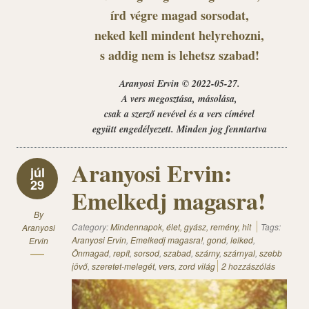
írd végre magad sorsodat,
neked kell mindent helyrehozni,
s addig nem is lehetsz szabad!
Aranyosi Ervin © 2022-05-27.
A vers megosztása, másolása,
csak a szerző nevével és a vers címével
együtt engedélyezett. Minden jog fenntartva
Aranyosi Ervin:
júl
29
Emelkedj magasra!
By
Category:
Mindennapok, élet, gyász, remény, hit
Tags:
Aranyosi
Aranyosi Ervin
,
Emelkedj magasra!
,
gond
,
lelked
,
Ervin
Önmagad
,
repít
,
sorsod
,
szabad
,
szárny
,
szárnyal
,
szebb
jövő
,
szeretet-melegét
,
vers
,
zord világ
2 hozzászólás