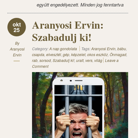
együtt engedélyezett. Minden jog fenntartva
Aranyosi Ervin:
okt
25
Szabadulj ki!
By
Category:
A nap gondolata
Tags:
Aranyosi Ervin
,
bábu
,
Aranyosi
csapda
,
elvesztél
,
gép
,
képzelet
,
okos eszköz
,
Önmagad
,
Ervin
rab
,
sorsod
,
Szabadulj ki!
,
uralt
,
vers
,
világ
Leave a
Comment