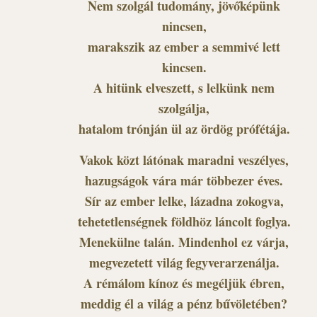
Nem szolgál tudomány, jövőképünk
nincsen,
marakszik az ember a semmivé lett
kincsen.
A hitünk elveszett, s lelkünk nem
szolgálja,
hatalom trónján ül az ördög prófétája.
Vakok közt látónak maradni veszélyes,
hazugságok vára már többezer éves.
Sír az ember lelke, lázadna zokogva,
tehetetlenségnek földhöz láncolt foglya.
Menekülne talán. Mindenhol ez várja,
megvezetett világ fegyverarzenálja.
A rémálom kínoz és megéljük ébren,
meddig él a világ a pénz bűvöletében?