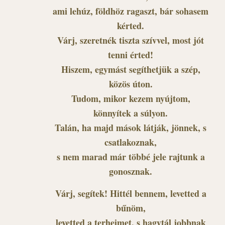
ami lehúz, földhöz ragaszt, bár sohasem
kérted.
Várj, szeretnék tiszta szívvel, most jót
tenni érted!
Hiszem, egymást segíthetjük a szép,
közös úton.
Tudom, mikor kezem nyújtom,
könnyítek a súlyon.
Talán, ha majd mások látják, jönnek, s
csatlakoznak,
s nem marad már többé jele rajtunk a
gonosznak.
Várj, segítek! Hittél bennem, levetted a
bűnöm,
levetted a terheimet, s hagytál jobbnak