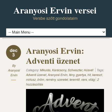
Aranyosi Ervin versei
Versbe szőtt gondolataim
Aranyosi Ervin:
dec
3
Adventi üzenet
By
Category:
Mikulás, Karácsony, Szilveszter, Húsvét
Tags:
Aranyosi
Adventi üzenet
,
Aranyosi Ervin
,
fény
,
gyertya
,
hit
,
kereszt
,
Ervin
mirtusz
,
öröm
,
remény
,
szeretet
,
teremtő
,
vers
,
világ
2
hozzászólás