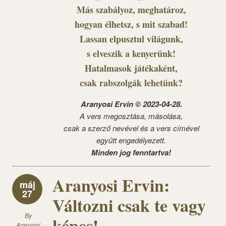
Más szabályoz, meghatároz,
hogyan élhetsz, s mit szabad!
Lassan elpusztul világunk,
s elveszik a kenyerünk!
Hatalmasok játékaként,
csak rabszolgák lehetünk?
Aranyosi Ervin © 2023-04-28.
A vers megosztása, másolása,
csak a szerző nevével és a vers címével
együtt engedélyezett.
Minden jog fenntartva!
Aranyosi Ervin:
máj
27
Változni csak te vagy
By
képes!
Aranyosi