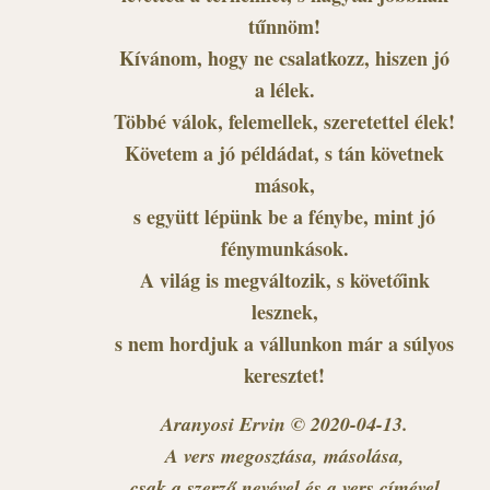
tűnnöm!
Kívánom, hogy ne csalatkozz, hiszen jó
a lélek.
Többé válok, felemellek, szeretettel élek!
Követem a jó példádat, s tán követnek
mások,
s együtt lépünk be a fénybe, mint jó
fénymunkások.
A világ is megváltozik, s követőink
lesznek,
s nem hordjuk a vállunkon már a súlyos
keresztet!
Aranyosi Ervin © 2020-04-13.
A vers megosztása, másolása,
csak a szerző nevével és a vers címével