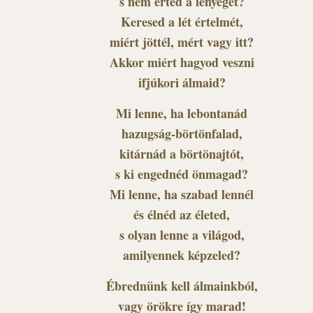
s nem érted a lényeget?
Keresed a lét értelmét,
miért jöttél, mért vagy itt?
Akkor miért hagyod veszni
ifjúkori álmaid?
Mi lenne, ha lebontanád
hazugság-börtönfalad,
kitárnád a börtönajtót,
s ki engednéd önmagad?
Mi lenne, ha szabad lennél
és élnéd az életed,
s olyan lenne a világod,
amilyennek képzeled?
Ébrednünk kell álmainkból,
vagy örökre így marad!