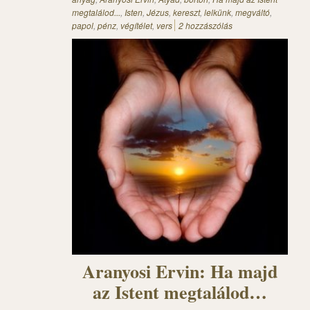
megtalálod...
,
Isten
,
Jézus
,
kereszt
,
lelkünk
,
megváltó
,
papol
,
pénz
,
végítélet
,
vers
2 hozzászólás
Aranyosi Ervin: Ha majd
az Istent megtalálod…