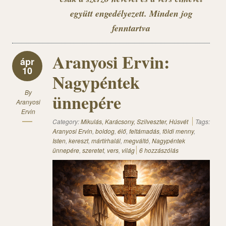
együtt engedélyezett. Minden jog
fenntartva
Aranyosi Ervin:
ápr
10
Nagypéntek
By
ünnepére
Aranyosi
Ervin
Category:
Mikulás, Karácsony, Szilveszter, Húsvét
Tags:
Aranyosi Ervin
,
boldog
,
élő
,
feltámadás
,
földi menny
,
Isten
,
kereszt
,
mártírhalál
,
megváltó
,
Nagypéntek
ünnepére
,
szeretet
,
vers
,
világ
6 hozzászólás