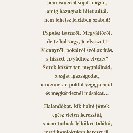
nem ismered saját magad,
amíg hazugnak hitet adtál,
nem lehetsz lélekben szabad!
Papolsz Istenről, Megváltóról,
de te hol vagy, te elveszett!
Mennyről, pokolról szól az írás,
s hiszed, Atyádhoz elvezet?
Sorok között tán megtalálnád,
a saját igazságodat,
a mennyt, a poklot végigjárnád,
és megkérdeznél másokat…
Halandókat, kik halni jöttek,
egész életen keresztül,
s nem tudnak lelkükre találni,
mert homlokukon kereszt ül.