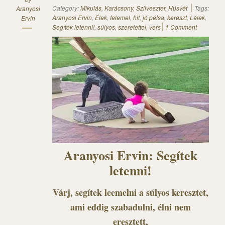
Category:
Mikulás, Karácsony, Szilveszter, Húsvét
Tags:
Aranyosi
Aranyosi Ervin
,
Élek
,
felemel
,
hit
,
jó pélsa
,
kereszt
,
Lélek
,
Ervin
Segítek letenni!
,
súlyos
,
szeretettel
,
vers
1 Comment
Aranyosi Ervin: Segítek
letenni!
Várj, segítek leemelni a súlyos keresztet,
ami eddig szabadulni, élni nem
eresztett,