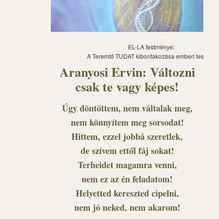
EL-LA festménye:
A Teremtő TUDAT kibontakozása emberi testben
Aranyosi Ervin: Változni
csak te vagy képes!
Úgy döntöttem, nem váltalak meg,
nem könnyítem meg sorsodat!
Hittem, ezzel jobbá szeretlek,
de szívem ettől fáj sokat!
Terheidet magamra venni,
nem ez az én feladatom!
Helyetted kereszted cipelni,
nem jó neked, nem akarom!