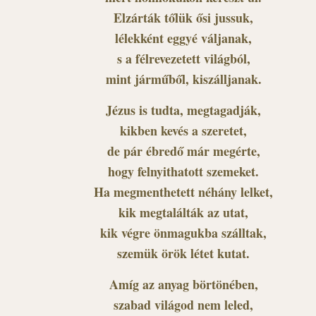
Elzárták tőlük ősi jussuk,
lélekként eggyé váljanak,
s a félrevezetett világból,
mint járműből, kiszálljanak.
Jézus is tudta, megtagadják,
kikben kevés a szeretet,
de pár ébredő már megérte,
hogy felnyithatott szemeket.
Ha megmenthetett néhány lelket,
kik megtalálták az utat,
kik végre önmagukba szálltak,
szemük örök létet kutat.
Amíg az anyag börtönében,
szabad világod nem leled,