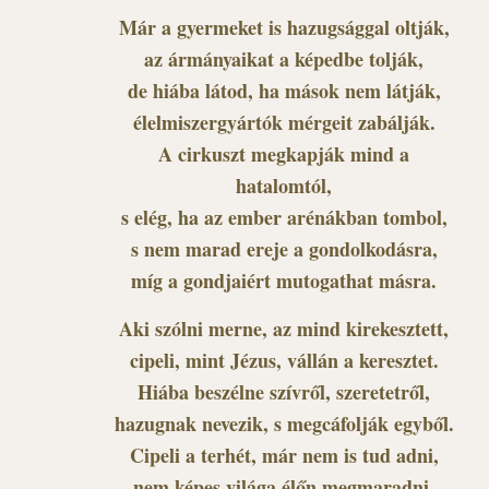
Már a gyermeket is hazugsággal oltják,
az ármányaikat a képedbe tolják,
de hiába látod, ha mások nem látják,
élelmiszergyártók mérgeit zabálják.
A cirkuszt megkapják mind a
hatalomtól,
s elég, ha az ember arénákban tombol,
s nem marad ereje a gondolkodásra,
míg a gondjaiért mutogathat másra.
Aki szólni merne, az mind kirekesztett,
cipeli, mint Jézus, vállán a keresztet.
Hiába beszélne szívről, szeretetről,
hazugnak nevezik, s megcáfolják egyből.
Cipeli a terhét, már nem is tud adni,
nem képes világa élőn megmaradni.