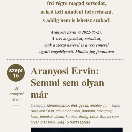
írd végre magad sorsodat,
neked kell mindent helyrehozni,
s addig nem is lehetsz szabad!
Aranyosi Ervin © 2022-05-27.
A vers megosztása, másolása,
csak a szerző nevével és a vers címével
együtt engedélyezett. Minden jog fenntartva
Aranyosi Ervin:
szept
15
Semmi sem olyan
By
már
Aranyosi
Ervin
Category:
Mindennapok, élet, gyász, remény, hit
Tags:
Aranyosi Ervin
,
élő
,
ember
,
föld
,
hatalom
,
hazugság
,
Isten
,
jelenkor
,
Jézus
,
kereszt
,
ördög
,
pénz
,
Semmi sem
olyan már
,
vers
,
világ
5 hozzászólás