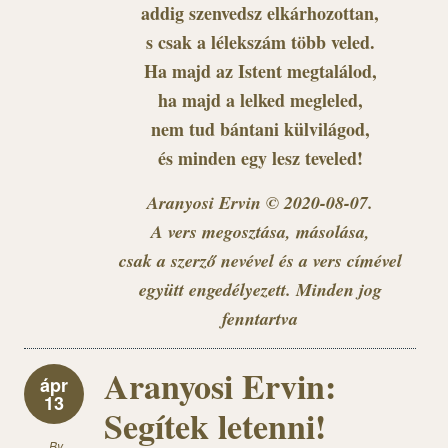
addig szenvedsz elkárhozottan,
s csak a lélekszám több veled.
Ha majd az Istent megtalálod,
ha majd a lelked megleled,
nem tud bántani külvilágod,
és minden egy lesz teveled!
Aranyosi Ervin © 2020-08-07.
A vers megosztása, másolása,
csak a szerző nevével és a vers címével
együtt engedélyezett. Minden jog
fenntartva
Aranyosi Ervin:
ápr
13
Segítek letenni!
By