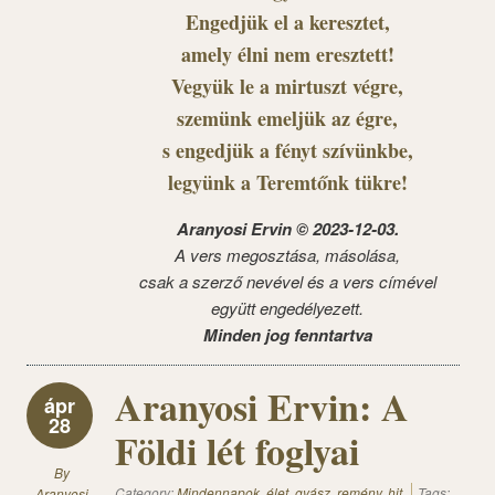
Engedjük el a keresztet,
amely élni nem eresztett!
Vegyük le a mirtuszt végre,
szemünk emeljük az égre,
s engedjük a fényt szívünkbe,
legyünk a Teremtőnk tükre!
Aranyosi Ervin © 2023-12-03.
A vers megosztása, másolása,
csak a szerző nevével és a vers címével
együtt engedélyezett.
Minden jog fenntartva
Aranyosi Ervin: A
ápr
28
Földi lét foglyai
By
Category:
Mindennapok, élet, gyász, remény, hit
Tags:
Aranyosi