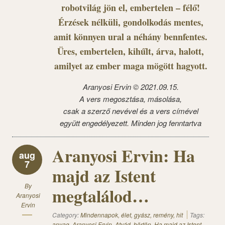
robotvilág jön el, embertelen – félő!
Érzések nélküli, gondolkodás mentes,
amit könnyen ural a néhány bennfentes.
Üres, embertelen, kihűlt, árva, halott,
amilyet az ember maga mögött hagyott.
Aranyosi Ervin © 2021.09.15.
A vers megosztása, másolása,
csak a szerző nevével és a vers címével
együtt engedélyezett. Minden jog fenntartva
Aranyosi Ervin: Ha
aug
7
majd az Istent
By
megtalálod…
Aranyosi
Ervin
Category:
Mindennapok, élet, gyász, remény, hit
Tags:
anyag
,
Aranyosi Ervin
,
Atyád
,
börtön
,
Ha majd az Istent