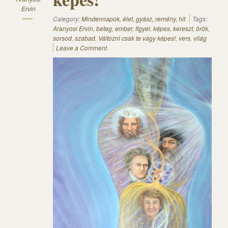
Ervin
Category:
Mindennapok, élet, gyász, remény, hit
Tags:
Aranyosi Ervin
,
beteg
,
ember
,
figyel
,
képes
,
kereszt
,
örök
,
sorsod
,
szabad
,
Változni csak te vagy képes!
,
vers
,
világ
Leave a Comment