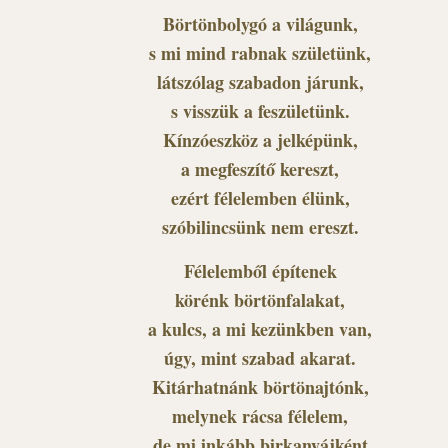
Börtönbolygó a világunk,
s mi mind rabnak születünk,
látszólag szabadon járunk,
s visszük a feszületünk.
Kínzóeszköz a jelképünk,
a megfeszítő kereszt,
ezért félelemben élünk,
szóbilincsünk nem ereszt.
Félelemből építenek
körénk börtönfalakat,
a kulcs, a mi kezünkben van,
úgy, mint szabad akarat.
Kitárhatnánk börtönajtónk,
melynek rácsa félelem,
de mi inkább birkanyájként