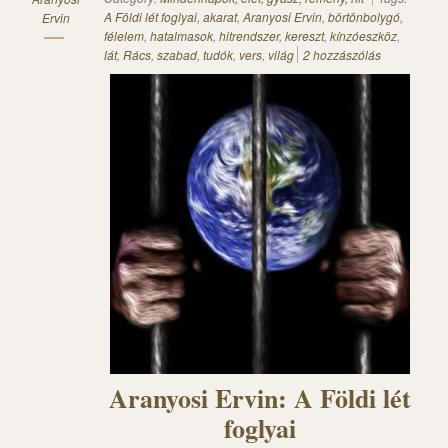
A Földi lét foglyai
,
akarat
,
Aranyosi Ervin
,
börtönbolygó
,
Ervin
félelem
,
hatalmasok
,
hitrendszer
,
kereszt
,
kínzóeszköz
,
lát
,
Rács
,
szabad
,
tudók
,
vers
,
világ
2 hozzászólás
Aranyosi Ervin: A Földi lét
foglyai