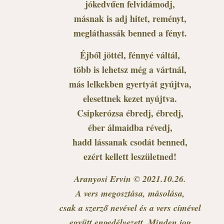
jókedvűen felvidámodj,
másnak is adj hitet, reményt,
megláthassák benned a fényt.
Éjből jöttél, fénnyé váltál,
több is lehetsz még a vártnál,
más lelkekben gyertyát gyújtva,
elesettnek kezet nyújtva.
Csipkerózsa ébredj, ébredj,
éber álmaidba révedj,
hadd lássanak csodát benned,
ezért kellett leszületned!
Aranyosi Ervin © 2021.10.26.
A vers megosztása, másolása,
csak a szerző nevével és a vers címével
együtt engedélyezett. Minden jog