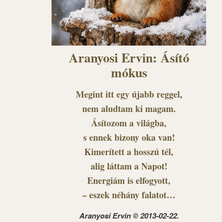
Aranyosi Ervin: Ásító
mókus
Megint itt egy újabb reggel,
nem aludtam ki magam.
Ásítozom a világba,
s ennek bizony oka van!
Kimerített a hosszú tél,
alig láttam a Napot!
Energiám is elfogyott,
– eszek néhány falatot…
Aranyosi Ervin © 2013-02-22.