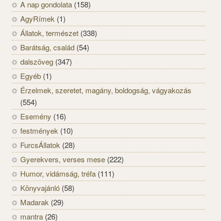
A nap gondolata
(158)
AgyRímek
(1)
Állatok, természet
(338)
Barátság, család
(54)
dalszöveg
(347)
Egyéb
(1)
Érzelmek, szeretet, magány, boldogság, vágyakozás
(554)
Esemény
(16)
festmények
(10)
FurcsÁllatok
(28)
Gyerekvers, verses mese
(222)
Humor, vidámság, tréfa
(111)
Könyvajánló
(58)
Madarak
(29)
mantra
(26)