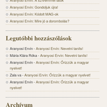
Aranyosi Ervin: A szívemmel látok
Aranyosi Ervin: Gondoljuk újra!
Aranyosi Ervin: Kódolt MAG-ok
Aranyosi Ervin: Mire jó a dorombolás?
Legutóbbi hozzászólások
Aranyosi Ervin
-
Aranyosi Ervin: Nevetni taníts!
Mária Klára Róka
-
Aranyosi Ervin: Nevetni taníts!
Aranyosi Ervin
-
Aranyosi Ervin: Őrizzük a magyar
nyelvet!
Zala va
-
Aranyosi Ervin: Őrizzük a magyar nyelvet!
Aranyosi Ervin
-
Aranyosi Ervin: Őrizzük a magyar
nyelvet!
Archívum