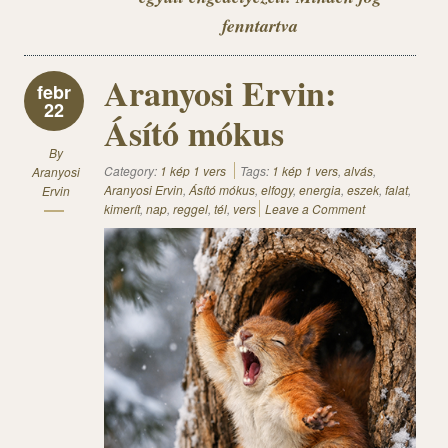
fenntartva
Aranyosi Ervin:
febr
22
Ásító mókus
By
Category:
1 kép 1 vers
Tags:
1 kép 1 vers
,
alvás
,
Aranyosi
Aranyosi Ervin
,
Ásító mókus
,
elfogy
,
energia
,
eszek
,
falat
,
Ervin
kimerít
,
nap
,
reggel
,
tél
,
vers
Leave a Comment