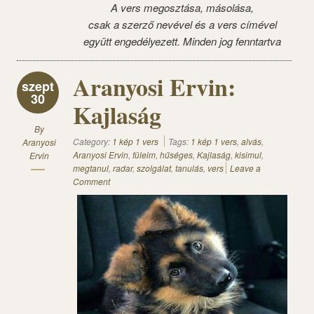
A vers megosztása, másolása,
csak a szerző nevével és a vers címével
együtt engedélyezett. Minden jog fenntartva
Aranyosi Ervin:
szept
30
Kajlaság
By
Category:
1 kép 1 vers
Tags:
1 kép 1 vers
,
alvás
,
Aranyosi
Aranyosi Ervin
,
füleim
,
hűséges
,
Kajlaság
,
kisimul
,
Ervin
megtanul
,
radar
,
szolgálat
,
tanulás
,
vers
Leave a
Comment