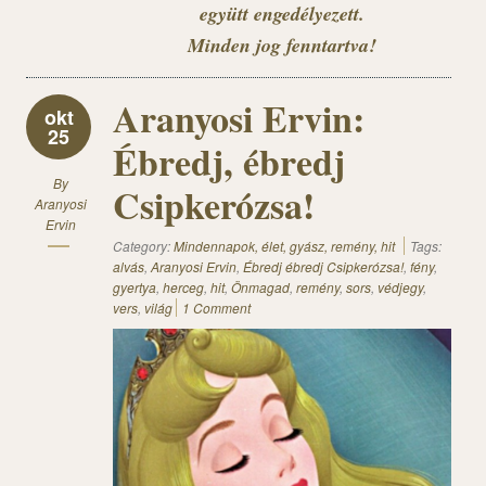
együtt engedélyezett.
Minden jog fenntartva!
Aranyosi Ervin:
okt
25
Ébredj, ébredj
By
Csipkerózsa!
Aranyosi
Ervin
Category:
Mindennapok, élet, gyász, remény, hit
Tags:
alvás
,
Aranyosi Ervin
,
Ébredj ébredj Csipkerózsa!
,
fény
,
gyertya
,
herceg
,
hit
,
Önmagad
,
remény
,
sors
,
védjegy
,
vers
,
világ
1 Comment