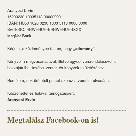
Aranyosi Ervin
16200230-10035113-00000000
IBAN: HU50 1620 0230 1003 5113 0000 0000
Swift/BIC: HBWEHUHB/HBWEHUHBXXX
MagNet Bank
Kérjem, a közleménybe írja be, hogy
„adomány”
.
Könyveim megvásárlásával, illetve egyedi versrendelésével is
hozzájárulhat további versek és könyvek születéséhez.
Remélem, sok örömteli percet szerez a verseim olvasása.
Köszönettel és hálával támogatásáért:
Aranyosi Ervin
Megtalálsz Facebook-on is!