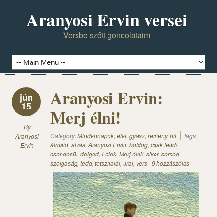
Aranyosi Ervin versei
Versbe szőtt gondolataim
Aranyosi Ervin:
jún
15
Merj élni!
By
Category:
Mindennapok, élet, gyász, remény, hit
Tags:
Aranyosi
álmaid
,
alvás
,
Aranyosi Ervin
,
boldog
,
csak tedd!
,
Ervin
csendesül
,
dolgod
,
Lélek
,
Merj élni!
,
siker
,
sorsod
,
szolgaság
,
tedd
,
tetszhalál
,
ural
,
vers
9 hozzászólás