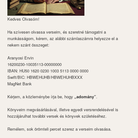
Kedves Olvasóm!
Ha szívesen olvassa verseim, és szeretné támogatni a
munkásságom, kérem, az alábbi számlaszámra helyezze el a
nekem szánt összeget:
Aranyosi Ervin
16200230-10035113-00000000
IBAN: HU50 1620 0230 1003 5113 0000 0000
Swift/BIC: HBWEHUHB/HBWEHUHBXXX
MagNet Bank
Kérjem, a közleménybe írja be, hogy
„adomány”
.
Könyveim megvásárlásával, illetve egyedi versrendelésével is
hozzájárulhat további versek és könyvek születéséhez.
Remélem, sok örömteli percet szerez a verseim olvasása.