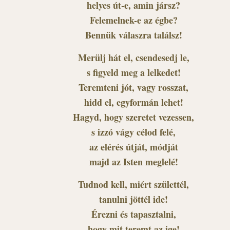
helyes út-e, amin jársz?
Felemelnek-e az égbe?
Bennük válaszra találsz!
Merülj hát el, csendesedj le,
s figyeld meg a lelkedet!
Teremteni jót, vagy rosszat,
hidd el, egyformán lehet!
Hagyd, hogy szeretet vezessen,
s izzó vágy célod felé,
az elérés útját, módját
majd az Isten meglelé!
Tudnod kell, miért születtél,
tanulni jöttél ide!
Érezni és tapasztalni,
hogy mit teremt az ige!