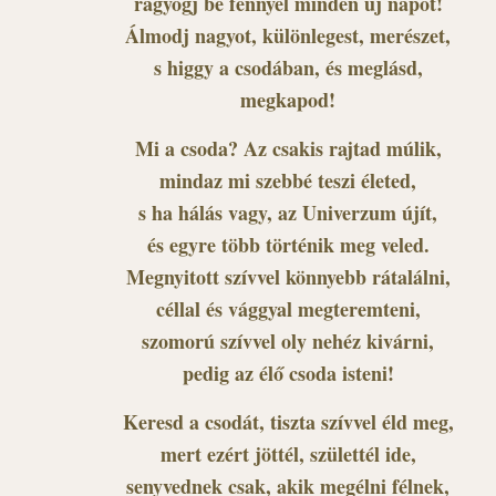
ragyogj be fénnyel minden új napot!
Álmodj nagyot, különlegest, merészet,
s higgy a csodában, és meglásd,
megkapod!
Mi a csoda? Az csakis rajtad múlik,
mindaz mi szebbé teszi életed,
s ha hálás vagy, az Univerzum újít,
és egyre több történik meg veled.
Megnyitott szívvel könnyebb rátalálni,
céllal és vággyal megteremteni,
szomorú szívvel oly nehéz kivárni,
pedig az élő csoda isteni!
Keresd a csodát, tiszta szívvel éld meg,
mert ezért jöttél, születtél ide,
senyvednek csak, akik megélni félnek,