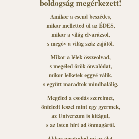
boldogság megérkezett!
Amikor a csend beszédes,
mikor melletted ül az ÉDES,
mikor a világ elvarázsol,
s megóv a világ száz zajától.
Mikor a lélek összeolvad,
s megéled örök önvalódat,
mikor lelketek eggyé válik,
s együtt maradtok mindhalálig.
Megéled a csodás szerelmet,
önfeledt leszel mint egy gyermek,
az Univerzum is kitágul,
s az Isten hírt ad önmagáról.
Akkor megtudod mi az élet,