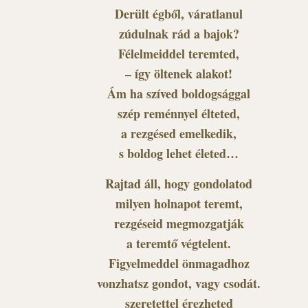
Derült égből, váratlanul
zúdulnak rád a bajok?
Félelmeiddel teremted,
– így öltenek alakot!
Ám ha szíved boldogsággal
szép reménnyel élteted,
a rezgésed emelkedik,
s boldog lehet életed…
Rajtad áll, hogy gondolatod
milyen holnapot teremt,
rezgéseid megmozgatják
a teremtő végtelent.
Figyelmeddel önmagadhoz
vonzhatsz gondot, vagy csodát.
szeretettel érezheted