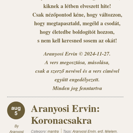
kiknek a létben elveszett hite!
Csak nézőpontod kéne, hogy változzon,
hogy megtapasztald, megéld a csodát,
hogy életedbe boldogítót hozzon,
s nem kell keresned sosem az okát!
Aranyosi Ervin © 2024-11-27.
A vers megosztása, másolása,
csak a szerző nevével és a vers címével
együtt engedélyezett.
Minden jog fenntartva
Aranyosi Ervin:
aug
5
Koronacsakra
By
Category:
mantra
Tags:
Aranyosi Ervin
,
erő
,
félelem
,
Aranyosi