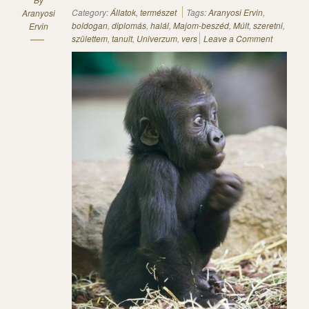
Category:
Állatok, természet
Tags:
Aranyosi Ervin
,
Aranyosi
boldogan
,
diplomás
,
halál
,
Majom-beszéd
,
Múlt
,
szeretni
,
Ervin
születtem
,
tanult
,
Univerzum
,
vers
Leave a Comment