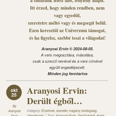
a tudatunk felett álló, fénylény alapú.
Itt érzed, hogy minden rendben, nem
vagy egyedül,
szeretetre méltó vagy és megsegít belül.
Ezen keresztül az Univerzum támogat,
és ha figyelsz, szebbé teszi a világodat!
Aranyosi Ervin © 2024-08-05.
A vers megosztása, másolása,
csak a szerző nevével és a vers címével
együtt engedélyezett.
Minden jog fenntartva
Aranyosi Ervin:
okt
25
Derült égből…
By
Category:
Érzelmek, szeretet, magány, boldogság,
Aranyosi
vágyakozás
Tags:
Aranyosi Ervin
,
Derült égből
,
érzés
,
Ervin