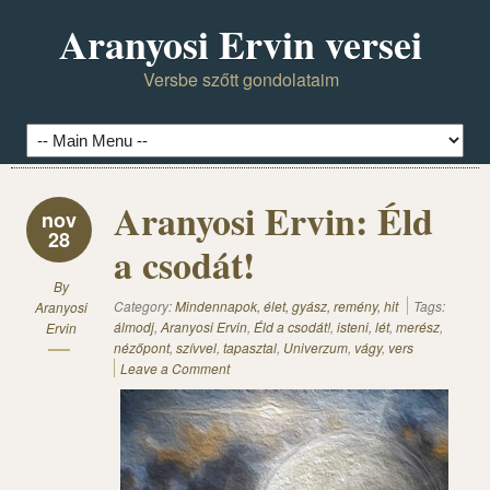
Aranyosi Ervin versei
Versbe szőtt gondolataim
Aranyosi Ervin: Éld
nov
28
a csodát!
By
Category:
Mindennapok, élet, gyász, remény, hit
Tags:
Aranyosi
álmodj
,
Aranyosi Ervin
,
Éld a csodát!
,
isteni
,
lét
,
merész
,
Ervin
nézőpont
,
szívvel
,
tapasztal
,
Univerzum
,
vágy
,
vers
Leave a Comment