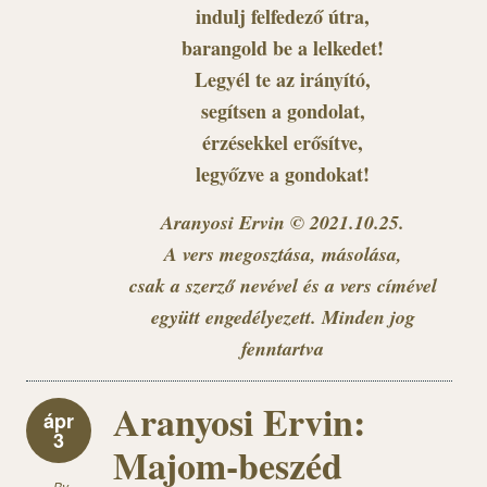
indulj felfedező útra,
barangold be a lelkedet!
Legyél te az irányító,
segítsen a gondolat,
érzésekkel erősítve,
legyőzve a gondokat!
Aranyosi Ervin © 2021.10.25.
A vers megosztása, másolása,
csak a szerző nevével és a vers címével
együtt engedélyezett. Minden jog
fenntartva
Aranyosi Ervin:
ápr
3
Majom-beszéd
By