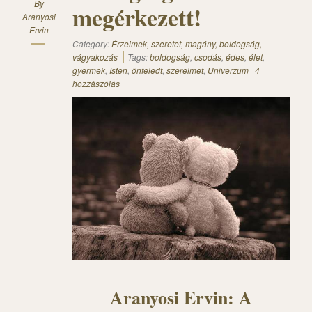
By
megérkezett!
Aranyosi
Ervin
Category:
Érzelmek, szeretet, magány, boldogság,
vágyakozás
Tags:
boldogság
,
csodás
,
édes
,
élet
,
gyermek
,
Isten
,
önfeledt
,
szerelmet
,
Univerzum
4
hozzászólás
Aranyosi Ervin: A