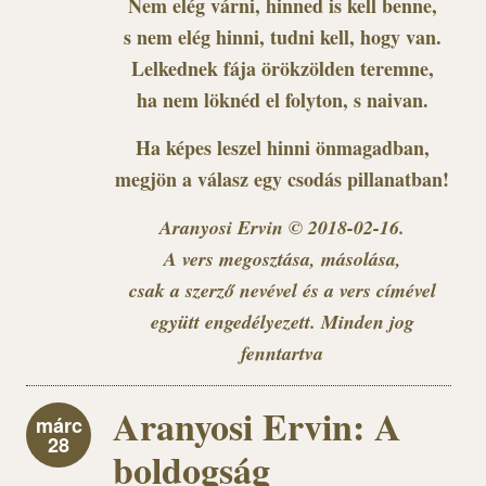
Nem elég várni, hinned is kell benne,
s nem elég hinni, tudni kell, hogy van.
Lelkednek fája örökzölden teremne,
ha nem löknéd el folyton, s naivan.
Ha képes leszel hinni önmagadban,
megjön a válasz egy csodás pillanatban!
Aranyosi Ervin © 2018-02-16.
A vers megosztása, másolása,
csak a szerző nevével és a vers címével
együtt engedélyezett. Minden jog
fenntartva
Aranyosi Ervin: A
márc
28
boldogság