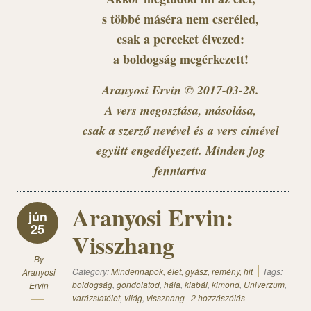
s többé máséra nem cseréled,
csak a perceket élvezed:
a boldogság megérkezett!
Aranyosi Ervin © 2017-03-28.
A vers megosztása, másolása,
csak a szerző nevével és a vers címével
együtt engedélyezett. Minden jog
fenntartva
Aranyosi Ervin:
jún
25
Visszhang
By
Category:
Mindennapok, élet, gyász, remény, hit
Tags:
Aranyosi
boldogság
,
gondolatod
,
hála
,
kiabál
,
kimond
,
Univerzum
,
Ervin
varázslatélet
,
világ
,
visszhang
2 hozzászólás