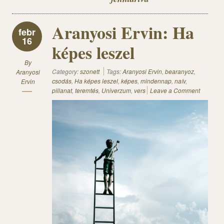
Aranyosi Ervin: Ha
febr
16
képes leszel
By
Category:
szonett
Tags:
Aranyosi Ervin
,
bearanyoz
,
Aranyosi
csodás
,
Ha képes leszel
,
képes
,
mindennap
,
naív
,
Ervin
pillanat
,
teremtés
,
Univerzum
,
vers
Leave a Comment