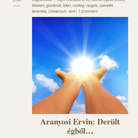
félelem
,
gondolat
,
Isten
,
noldog
,
rezgés
,
szeretet
,
teremtés
,
Univerzum
,
vers
1 Comment
Aranyosi Ervin: Derült
égből…