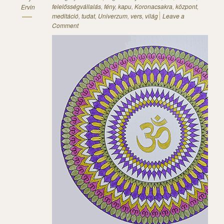
felelősségvállalás
,
fény
,
kapu
,
Koronacsakra
,
központ
,
Ervin
meditáció
,
tudat
,
Univerzum
,
vers
,
világ
Leave a
Comment