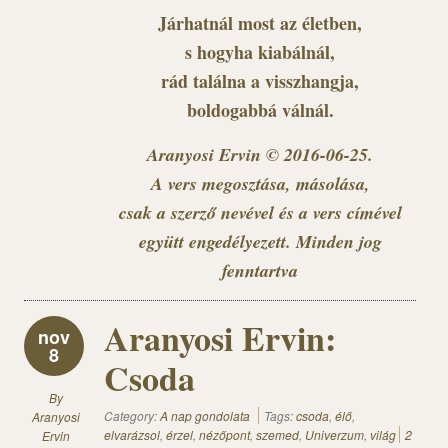
Járhatnál most az életben,
s hogyha kiabálnál,
rád találna a visszhangja,
boldogabbá válnál.
Aranyosi Ervin © 2016-06-25.
A vers megosztása, másolása,
csak a szerző nevével és a vers címével
együtt engedélyezett. Minden jog
fenntartva
Aranyosi Ervin:
nov
8
Csoda
By
Category:
A nap gondolata
Tags:
csoda
,
élő
,
Aranyosi
elvarázsol
,
érzel
,
nézőpont
,
szemed
,
Univerzum
,
világ
2
Ervin