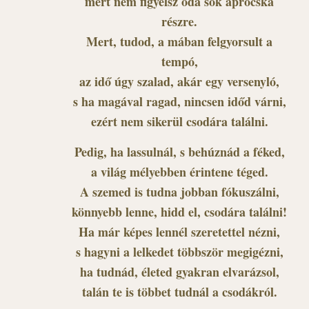
mert nem figyelsz oda sok aprócska
részre.
Mert, tudod, a mában felgyorsult a
tempó,
az idő úgy szalad, akár egy versenyló,
s ha magával ragad, nincsen időd várni,
ezért nem sikerül csodára találni.
Pedig, ha lassulnál, s behúznád a féked,
a világ mélyebben érintene téged.
A szemed is tudna jobban fókuszálni,
könnyebb lenne, hidd el, csodára találni!
Ha már képes lennél szeretettel nézni,
s hagyni a lelkedet többször megigézni,
ha tudnád, életed gyakran elvarázsol,
talán te is többet tudnál a csodákról.