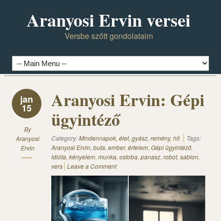
Aranyosi Ervin versei
Versbe szőtt gondolataim
Aranyosi Ervin: Gépi
jan
15
ügyintéző
By
Category:
Mindennapok, élet, gyász, remény, hit
Tags:
Aranyosi
Aranyosi Ervin
,
buta
,
ember
,
értelem
,
Gépi ügyintéző
,
Ervin
idióta
,
kényelem
,
munka
,
ostoba
,
panasz
,
robot
,
sablon
,
vers
Leave a Comment