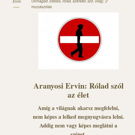
Önmagad
,
ostoba
,
rólad
,
szeretet
,
szó
,
világ
2
Ervin
hozzászólás
Aranyosi Ervin: Rólad szól
az élet
Amíg a világnak akarsz megfelelni,
nem képes a lelked megnyugvásra lelni.
Addig nem vagy képes meglátni a
szépet,