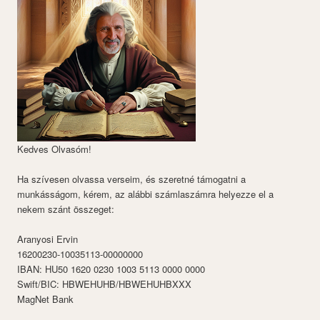
Kedves Olvasóm!
Ha szívesen olvassa verseim, és szeretné támogatni a
munkásságom, kérem, az alábbi számlaszámra helyezze el a
nekem szánt összeget:
Aranyosi Ervin
16200230-10035113-00000000
IBAN: HU50 1620 0230 1003 5113 0000 0000
Swift/BIC: HBWEHUHB/HBWEHUHBXXX
MagNet Bank