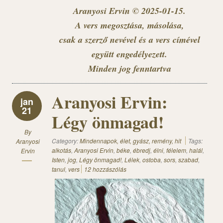
Aranyosi Ervin © 2025-01-15.
A vers megosztása, másolása,
csak a szerző nevével és a vers címével
együtt engedélyezett.
Minden jog fenntartva
Aranyosi Ervin:
jan
21
Légy önmagad!
By
Category:
Mindennapok, élet, gyász, remény, hit
Tags:
Aranyosi
alkotás
,
Aranyosi Ervin
,
béke
,
ébredj
,
élni
,
félelem
,
halál
,
Ervin
Isten
,
jog
,
Légy önmagad!
,
Lélek
,
ostoba
,
sors
,
szabad
,
tanul
,
vers
12 hozzászólás