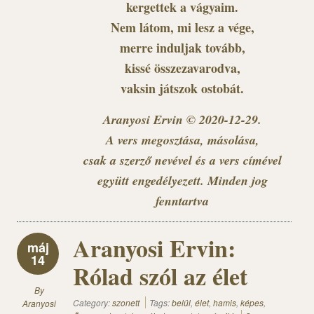
kergettek a vágyaim.
Nem látom, mi lesz a vége,
merre induljak tovább,
kissé összezavarodva,
vaksin játszok ostobát.
Aranyosi Ervin © 2020-12-29.
A vers megosztása, másolása,
csak a szerző nevével és a vers címével
együtt engedélyezett. Minden jog
fenntartva
Aranyosi Ervin:
máj
14
Rólad szól az élet
By
Category:
szonett
Tags:
belül
,
élet
,
hamis
,
képes
,
Aranyosi