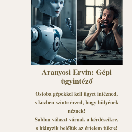
Aranyosi Ervin: Gépi
ügyintéző
Ostoba gépekkel kell ügyet intézned,
s közben szinte érzed, hogy hülyének
néznek!
Sablon választ várnak a kérdéseikre,
s hiányzik belőlük az értelem tükre!