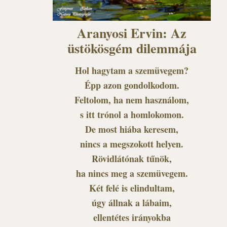
Aranyosi Ervin: Az
üstökösgém dilemmája
Hol hagytam a szemüvegem?
Épp azon gondolkodom.
Feltolom, ha nem használom,
s itt trónol a homlokomon.
De most hiába keresem,
nincs a megszokott helyen.
Rövidlátónak tűnök,
ha nincs meg a szemüvegem.
Két felé is elindultam,
úgy állnak a lábaim,
ellentétes irányokba