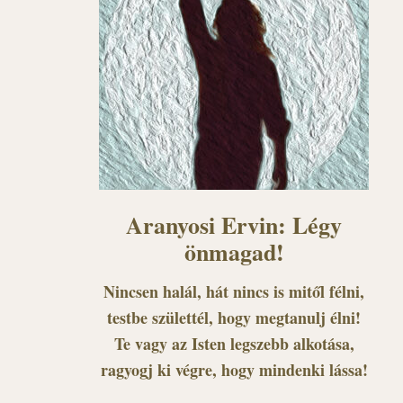
Aranyosi Ervin: Légy
önmagad!
Nincsen halál, hát nincs is mitől félni,
testbe születtél, hogy megtanulj élni!
Te vagy az Isten legszebb alkotása,
ragyogj ki végre, hogy mindenki lássa!