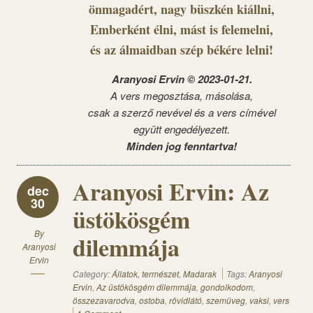
önmagadért, nagy büszkén kiállni,
Emberként élni, mást is felemelni,
és az álmaidban szép békére lelni!
Aranyosi Ervin © 2023-01-21.
A vers megosztása, másolása,
csak a szerző nevével és a vers címével
együtt engedélyezett.
Minden jog fenntartva!
Aranyosi Ervin: Az
dec
30
üstökösgém
By
dilemmája
Aranyosi
Ervin
Category:
Állatok, természet
,
Madarak
Tags:
Aranyosi
Ervin
,
Az üstökösgém dilemmája
,
gondolkodom
,
összezavarodva
,
ostoba
,
rövidlátó
,
szemüveg
,
vaksi
,
vers