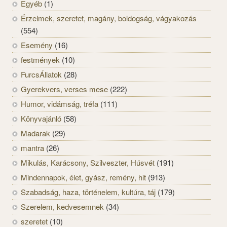
Egyéb
(1)
Érzelmek, szeretet, magány, boldogság, vágyakozás
(554)
Esemény
(16)
festmények
(10)
FurcsÁllatok
(28)
Gyerekvers, verses mese
(222)
Humor, vidámság, tréfa
(111)
Könyvajánló
(58)
Madarak
(29)
mantra
(26)
Mikulás, Karácsony, Szilveszter, Húsvét
(191)
Mindennapok, élet, gyász, remény, hit
(913)
Szabadság, haza, történelem, kultúra, táj
(179)
Szerelem, kedvesemnek
(34)
szeretet
(10)