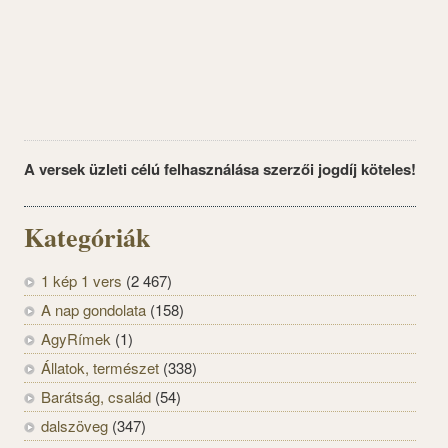
A versek üzleti célú felhasználása szerzői jogdíj köteles!
Kategóriák
1 kép 1 vers
(2 467)
A nap gondolata
(158)
AgyRímek
(1)
Állatok, természet
(338)
Barátság, család
(54)
dalszöveg
(347)