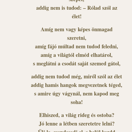
addig nem is tudod: – Rólad szól az
élet!
Amíg nem vagy képes önmagad
szeretni,
amíg fájó múltad nem tudod feledni,
amíg a világtól elméd elhatárol,
s meglátni a csodát saját szemed gátol,
addig nem tudod még, miről szól az élet
addig hamis hangok megvezetnek téged,
s amire úgy vágynál, nem kapod meg
soha!
Elhiszed, a világ rideg és ostoba?
Jó lenne a létben szeretetre lelni?
Ülj le, csendesedj el, s belül kezdd