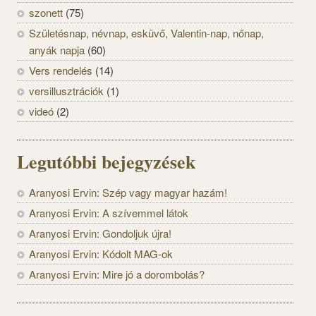
szonett
(75)
Születésnap, névnap, esküvő, Valentin-nap, nőnap,
anyák napja
(60)
Vers rendelés
(14)
versillusztrációk
(1)
videó
(2)
Legutóbbi bejegyzések
Aranyosi Ervin: Szép vagy magyar hazám!
Aranyosi Ervin: A szívemmel látok
Aranyosi Ervin: Gondoljuk újra!
Aranyosi Ervin: Kódolt MAG-ok
Aranyosi Ervin: Mire jó a dorombolás?