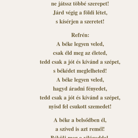
ne játssz többé szerepet!
Járd végig a földi létet,
s kísérjen a szeretet!
Refrén:
A béke legyen veled,
csak éld meg az életed,
tedd csak a jót és kívánd a szépet,
s békédet meglelheted!
A béke legyen veled,
hagyd áradni fényedet,
tedd csak a jót és kívánd a szépet,
nyisd fel csukott szemedet!
A béke a belsődben él,
a szíved is azt remél!
Békülj meg a világoddal,