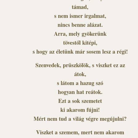
támad,
s nem ismer irgalmat,
nincs benne alázat.
Arra, mely gyökerünk
tövestől kitépi,
s hogy az életünk már sosem lesz a régi!
Szenvedek, prüszkölök, s viszket ez az
átok,
s látom a hazug szó
hogyan hat reátok.
Ezt a sok szemetet
ki akarom fújni!
Mért nem tud a világ végre megújulni?
Viszket a szemem, mert nem akarom