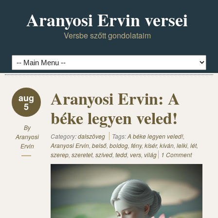
Aranyosi Ervin versei
Versbe szőtt gondolataim
Aranyosi Ervin: A
aug
5
béke legyen veled!
By
Category:
dalszöveg
Tags:
A béke legyen veled!
,
Aranyosi
Aranyosi Ervin
,
belső
,
boldog
,
fény
,
kísér
,
kíván
,
lelki
,
lét
,
Ervin
szerep
,
szeretet
,
szíved
,
tedd
,
vers
,
világ
1 Comment