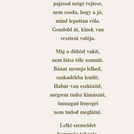
pajzsod mögé rejtesz,
nem csoda, hogy a jó,
mind lepattan róla.
Gondold át, kinek van
veszteni valója.
Míg a dühöd vakít,
nem látsz tőle semmit.
Bánat nyomja lelked,
szakadékba lendít.
Habár van eszközöd,
mégsem tudsz kimászni,
önmagad lényegét
nem tudod meglátni.
Lelki szemeidet
hazugság takarja,