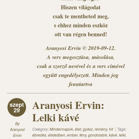
Hiszen világodat
csak te mentheted meg,
s ehhez minden eszköz
ott van régen benned!
Aranyosi Ervin © 2019-09-12.
A vers megosztása, másolása,
csak a szerző nevével és a vers címével
együtt engedélyezett. Minden jog
fenntartva
Aranyosi Ervin:
szept
29
Lelki kávé
By
Category:
Mindennapok, élet, gyász, remény, hit
Tags:
Aranyosi
ébredés
,
életedben
,
ember
,
fény
,
gondolatok
,
kávé
,
lelki
,
Ervin