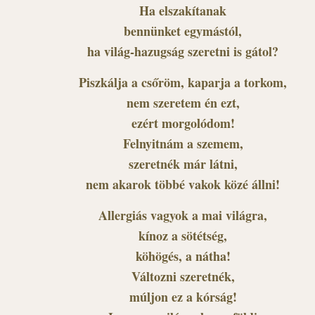
Ha elszakítanak
bennünket egymástól,
ha világ-hazugság szeretni is gátol?
Piszkálja a csőröm, kaparja a torkom,
nem szeretem én ezt,
ezért morgolódom!
Felnyitnám a szemem,
szeretnék már látni,
nem akarok többé vakok közé állni!
Allergiás vagyok a mai világra,
kínoz a sötétség,
köhögés, a nátha!
Változni szeretnék,
múljon ez a kórság!