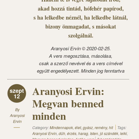
akad hozzá tintád, hófehér papírod,
s ha lelkedbe néznél, ha lelkedbe látnál,
bizony önmagadat, s másokat
szolgálnál.
Aranyosi Ervin © 2020-02-25.
A vers megosztása, másolása,
csak a szerző nevével és a vers címével
együtt engedélyezett. Minden jog fenntartva
Aranyosi Ervin:
szept
12
Megvan benned
By
minden
Aranyosi
Ervin
Category:
Mindennapok, élet, gyász, remény, hit
Tags:
Aranyosi Ervin
,
düh
,
érzés
,
harag
,
Isten
,
jó szándék
,
lelki
,