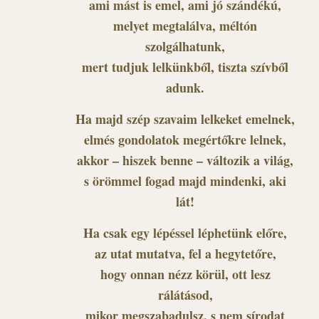
ami mást is emel, ami jó szándékú,
melyet megtalálva, méltón
szolgálhatunk,
mert tudjuk lelkünkből, tiszta szívből
adunk.
Ha majd szép szavaim lelkeket emelnek,
elmés gondolatok megértőkre lelnek,
akkor – hiszek benne – változik a világ,
s örömmel fogad majd mindenki, aki
lát!
Ha csak egy lépéssel léphetünk előre,
az utat mutatva, fel a hegytetőre,
hogy onnan nézz körül, ott lesz
rálátásod,
mikor megszabadulsz, s nem sírodat