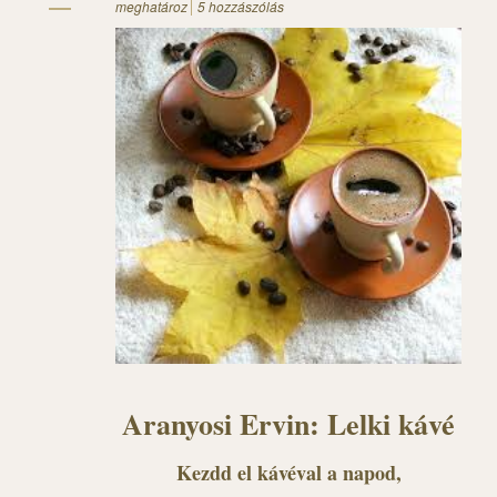
meghatároz
5 hozzászólás
Aranyosi Ervin: Lelki kávé
Kezdd el kávéval a napod,