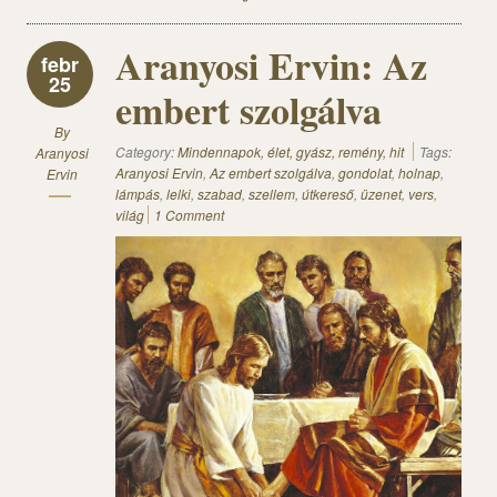
Aranyosi Ervin: Az
febr
25
embert szolgálva
By
Category:
Mindennapok, élet, gyász, remény, hit
Tags:
Aranyosi
Aranyosi Ervin
,
Az embert szolgálva
,
gondolat
,
holnap
,
Ervin
lámpás
,
lelki
,
szabad
,
szellem
,
útkereső
,
üzenet
,
vers
,
világ
1 Comment