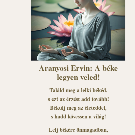
Aranyosi Ervin: A béke
legyen veled!
Találd meg a lelki békéd,
s ezt az érzést add tovább!
Békülj meg az életeddel,
s hadd kövessen a világ!
Lelj békére önmagadban,