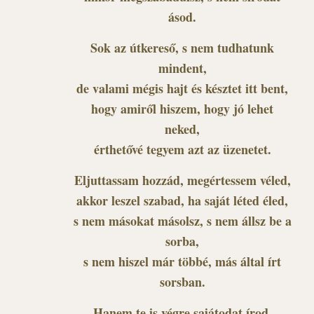
ásod.
Sok az útkereső, s nem tudhatunk
mindent,
de valami mégis hajt és késztet itt bent,
hogy amiről hiszem, hogy jó lehet
neked,
érthetővé tegyem azt az üzenetet.
Eljuttassam hozzád, megértessem véled,
akkor leszel szabad, ha saját léted éled,
s nem másokat másolsz, s nem állsz be a
sorba,
s nem hiszel már többé, más által írt
sorsban.
Hanem te is végre sajátodat írod,