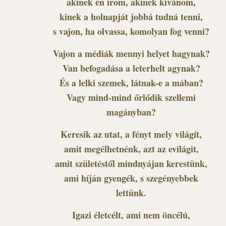
akinek én írom, akinek kívánom,
kinek a holnapját jobbá tudná tenni,
s vajon, ha olvassa, komolyan fog venni?
Vajon a médiák mennyi helyet hagynak?
Van befogadása a leterhelt agynak?
És a lelki szemek, látnak-e a mában?
Vagy mind-mind őrlődik szellemi
magányban?
Keresik az utat, a fényt mely világít,
amit megélhetnénk, azt az evilágit,
amit születéstől mindnyájan kerestünk,
ami híján gyengék, s szegényebbek
lettünk.
Igazi életcélt, ami nem öncélú,