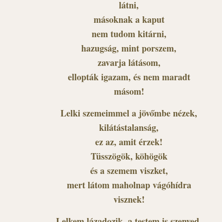
látni,
másoknak a kaput
nem tudom kitárni,
hazugság, mint porszem,
zavarja látásom,
ellopták igazam, és nem maradt
másom!
Lelki szemeimmel a jövőmbe nézek,
kilátástalanság,
ez az, amit érzek!
Tüsszögök, köhögök
és a szemem viszket,
mert látom maholnap vágóhídra
visznek!
Lelkem lázadozik, a testem is szenved,