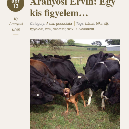
Aranyosi Ervin: Egy
ápr
13
kis figyelem…
By
Category:
A nap gondolata
Tags:
bánat
,
bika
,
fáj
,
Aranyosi
figyelem
,
lelki
,
szeretet
,
szív
1 Comment
Ervin