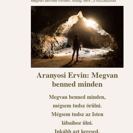
Megvan benned minden
,
ördög
,
vers
3 hozzászólás
Aranyosi Ervin: Megvan
benned minden
Megvan benned minden,
mégsem tudsz örülni.
Mégsem tudsz az Isten
lábaihoz ülni.
Inkább azt keresed,