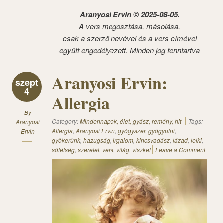
Aranyosi Ervin © 2025-08-05.
A vers megosztása, másolása,
csak a szerző nevével és a vers címével
együtt engedélyezett. Minden jog fenntartva
Aranyosi Ervin:
szept
4
Allergia
By
Category:
Mindennapok, élet, gyász, remény, hit
Tags:
Aranyosi
Allergia
,
Aranyosi Ervin
,
gyógyszer
,
gyógyulni
,
Ervin
gyökerünk
,
hazugság
,
irgalom
,
kincsvadász
,
lázad
,
lelki
,
sötétség
,
szeretet
,
vers
,
világ
,
viszket
Leave a Comment