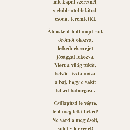
mit kapni szeretnél,
s előbb-utóbb látod,
csodát teremtettél.
Áldásként hull majd rád,
örömöt okozva,
lelkednek erejét
jósággal fokozva.
Mert a világ tükör,
belsőd tiszta mása,
a baj, hogy elvakít
lelked háborgása.
Csillapítsd le végre,
leld meg lelki békéd!
Ne várd a megjósolt,
sötét világvégét!