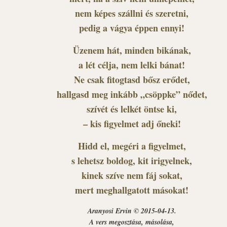
nem képes szállni és szeretni,
pedig a vágya éppen ennyi!
Üzenem hát, minden bikának,
a lét célja, nem lelki bánat!
Ne csak fitogtasd bősz erődet,
hallgasd meg inkább „csöppke” nődet,
szívét és lelkét öntse ki,
– kis figyelmet adj őneki!
Hidd el, megéri a figyelmet,
s lehetsz boldog, kit irigyelnek,
kinek szíve nem fáj sokat,
mert meghallgatott másokat!
Aranyosi Ervin © 2015-04-13.
A vers megosztása, másolása,