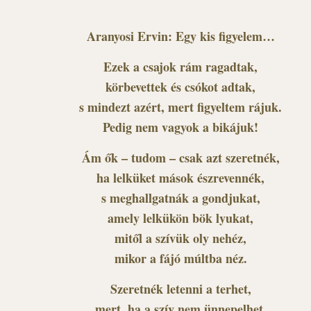
Aranyosi Ervin: Egy kis figyelem…
Ezek a csajok rám ragadtak,
körbevettek és csókot adtak,
s mindezt azért, mert figyeltem rájuk.
Pedig nem vagyok a bikájuk!
Ám ők – tudom – csak azt szeretnék,
ha lelküket mások észrevennék,
s meghallgatnák a gondjukat,
amely lelkükön bök lyukat,
mitől a szívük oly nehéz,
mikor a fájó múltba néz.
Szeretnék letenni a terhet,
mert, ha a szív nem ünnepelhet,