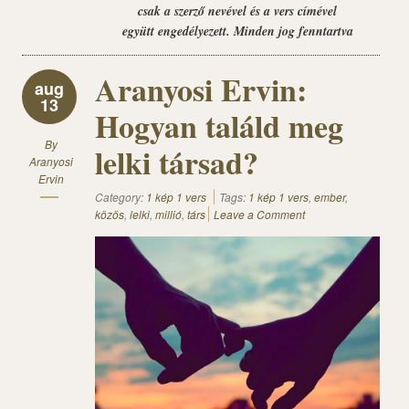
csak a szerző nevével és a vers címével
együtt engedélyezett. Minden jog fenntartva
Aranyosi Ervin:
aug
13
Hogyan találd meg
By
lelki társad?
Aranyosi
Ervin
Category:
1 kép 1 vers
Tags:
1 kép 1 vers
,
ember
,
közös
,
lelki
,
millió
,
társ
Leave a Comment