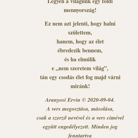
Legyen a világunk egy földi
mennyország!
Ez nem azt jelenti, hogy halni
születtem,
hanem, hogy az élet
ébredezik bennem,
és ha elmúlik
e „nem szeretem világ”,
tán egy csodás élet fog majd várni
miránk!
Aranyosi Ervin © 2020-09-04.
A vers megosztása, másolása,
csak a szerző nevével és a vers címével
együtt engedélyezett. Minden jog
fenntartva