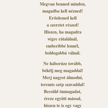
Megvan benned minden,
magadba kell nézned!
Erősítened kell
a szeretet részed!
Hiszen, ha magadra
végre rátalálnál,
emberibbé lennél,
boldogabbá válnál.
Ne háborúzz tovább,
békélj meg magaddal!
Merj nagyot álmodni,
teremts szép szavaddal!
Becsüld önmagadat,
érezz együtt mással,
hiszen te is egy vagy